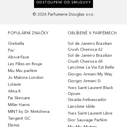
ODSTOUPENÍ OD SMLOUVY
©
2026
Parfumerie Douglas s.r.o.
POPULÁRNÍ ZNAČKY
OBLÍBENÉ V PARFÉMECH
Orebella
Sol de Janeiro Brazilian
Crush Cheirosa 62
Pixi
Sol de Janeiro Brazilian
About-Face
Crush Cheirosa 68
Les Filles en Rouje
Lancôme La Vie Est Belle
Miu Miu parfém
Giorgio Armani My Way
Jo Malone London
Giorgio Armani Sì
Lolavie
Yves Saint Laurent Black
Alma K
Opium
Pai Skincare
Gisada Ambassador
Miller Harris
Lancôme Idôle
MINT by Dr. Mintcheva
Yves Saint Laurent Libre
Tangent GC
Dior Sauvage Parfém
Elemis
Miu Miu Miutine