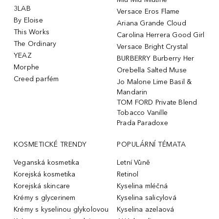
3LAB
Versace Eros Flame
By Eloise
Ariana Grande Cloud
This Works
Carolina Herrera Good Girl
The Ordinary
Versace Bright Crystal
YEAZ
BURBERRY Burberry Her
Morphe
Orebella Salted Muse
Creed parfém
Jo Malone Lime Basil &
Mandarin
TOM FORD Private Blend
Tobacco Vanille
Prada Paradoxe
KOSMETICKÉ TRENDY
POPULÁRNÍ TÉMATA
Veganská kosmetika
Letní Vůně
Korejská kosmetika
Retinol
Korejská skincare
Kyselina mléčná
Krémy s glycerinem
Kyselina salicylová
Krémy s kyselinou glykolovou
Kyselina azelaová