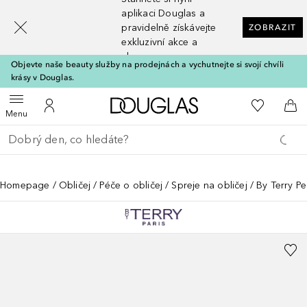
[navigation.slideout.screenreader]
aplikaci Douglas a
pravidelně získávejte
ZOBRAZIT
exkluzivní akce a
slevy
Objevte naše beauty služby na prodejnách a vychutnejte si svojí chvíli
krásy v Douglas.
Domů
K mému se
Otevřít menu
K mému účtu
Do 
Menu
Vraťte se
Proveďte vyhledávání
Homepage
Obličej
Péče o obličej
Spreje na obličej
By Terry 