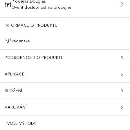
Prodejna Douglas
Ověřit dostupnost na prodejně
PŘIDAT DO KOŠÍKU
AL, CAPRYLIC/CAPRIC TRIGLYCERIDE, CALCIUM GLUCONATE, CI 4
INFORMACE O PRODUKTU
veganské
PODROBNOSTI O PRODUKTU
APLIKACE
SLOŽENÍ
VAROVÁNÍ
ší.****Výsledky založené na spotřebitelském průzkumu se 17 účastní
TVOJE VÝHODY