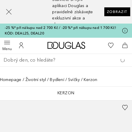
[navigation.slideout.screenreader]
aplikaci Douglas a
pravidelně získávejte
ZOBRAZIT
exkluzivní akce a
slevy
-25 %* při nákupu nad 2 700 Kč / -20 %* při nákupu nad 1 700 Kč!
KÓD: DEAL25, DEAL20
Domů
K mému se
Otevřít menu
K mému účtu
Do 
Menu
Vraťte se
Proveďte vyhledávání
Homepage
Životní styl
Bydlení
Svíčky
Kerzon
KERZON