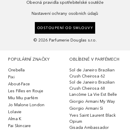
Obecná pravidla spotřebitelské soutěže
Nastavení ochrany osobních údajů
ODSTOUPENÍ OD SMLOUVY
©
2026
Parfumerie Douglas s.r.o.
POPULÁRNÍ ZNAČKY
OBLÍBENÉ V PARFÉMECH
Orebella
Sol de Janeiro Brazilian
Crush Cheirosa 62
Pixi
Sol de Janeiro Brazilian
About-Face
Crush Cheirosa 68
Les Filles en Rouje
Lancôme La Vie Est Belle
Miu Miu parfém
Giorgio Armani My Way
Jo Malone London
Giorgio Armani Sì
Lolavie
Yves Saint Laurent Black
Alma K
Opium
Pai Skincare
Gisada Ambassador