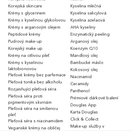
Korejská skincare
Kyselina mléčná
Krémy s glycerinem
Kyselina salicylová
Krémy s kyselinou glykolovou
Kyselina azelaová
Krémy s arganovým olejem
AHA kyseliny
Peptidové krémy
Enzymatický peeling
Pudrový make-up
Arganový olej
Korejský make up
Koenzym Q10
Krémy na citlivou pleť
Mandlový olej
Krémy s kyselinou
Bambucké máslo
laktobionovou
Kokosový olej
Pleťové krémy bez parfemace
Niacinamid
Pleťová tonika bez alkoholu
Ceramidy
Rozjasňující pleťová séra
Panthenol
Pleťová séra proti
Prémiové dárkové balení
pigmentovým skvrnám
Douglas App
Pleťová séra na smíšenou
Karta Douglas
pleť
Click & Collect
Pleťová séra s niacinamidem
Make-up služby v
Veganské krémy na obličej