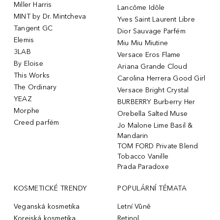
Miller Harris
Lancôme Idôle
MINT by Dr. Mintcheva
Yves Saint Laurent Libre
Tangent GC
Dior Sauvage Parfém
Elemis
Miu Miu Miutine
3LAB
Versace Eros Flame
By Eloise
Ariana Grande Cloud
This Works
Carolina Herrera Good Girl
The Ordinary
Versace Bright Crystal
YEAZ
BURBERRY Burberry Her
Morphe
Orebella Salted Muse
Creed parfém
Jo Malone Lime Basil &
Mandarin
TOM FORD Private Blend
Tobacco Vanille
Prada Paradoxe
KOSMETICKÉ TRENDY
POPULÁRNÍ TÉMATA
Veganská kosmetika
Letní Vůně
Korejská kosmetika
Retinol