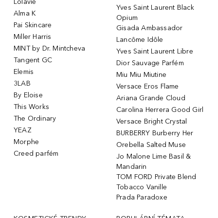
Lolavie
Yves Saint Laurent Black
Alma K
Opium
Pai Skincare
Gisada Ambassador
Miller Harris
Lancôme Idôle
MINT by Dr. Mintcheva
Yves Saint Laurent Libre
Tangent GC
Dior Sauvage Parfém
Elemis
Miu Miu Miutine
3LAB
Versace Eros Flame
By Eloise
Ariana Grande Cloud
This Works
Carolina Herrera Good Girl
The Ordinary
Versace Bright Crystal
YEAZ
BURBERRY Burberry Her
Morphe
Orebella Salted Muse
Creed parfém
Jo Malone Lime Basil &
Mandarin
TOM FORD Private Blend
Tobacco Vanille
Prada Paradoxe