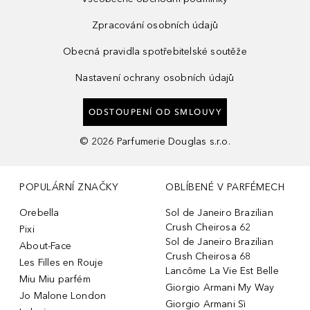
Zpracování osobních údajů
Obecná pravidla spotřebitelské soutěže
Nastavení ochrany osobních údajů
ODSTOUPENÍ OD SMLOUVY
©
2026
Parfumerie Douglas s.r.o.
POPULÁRNÍ ZNAČKY
OBLÍBENÉ V PARFÉMECH
Orebella
Sol de Janeiro Brazilian
Crush Cheirosa 62
Pixi
Sol de Janeiro Brazilian
About-Face
Crush Cheirosa 68
Les Filles en Rouje
Lancôme La Vie Est Belle
Miu Miu parfém
Giorgio Armani My Way
Jo Malone London
Giorgio Armani Sì