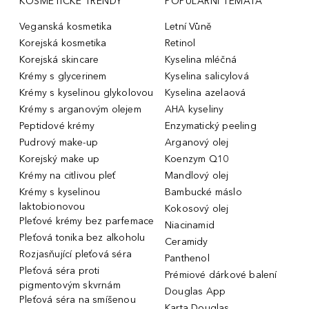
KOSMETICKÉ TRENDY
POPULÁRNÍ TÉMATA
Veganská kosmetika
Letní Vůně
Korejská kosmetika
Retinol
Korejská skincare
Kyselina mléčná
Krémy s glycerinem
Kyselina salicylová
Krémy s kyselinou glykolovou
Kyselina azelaová
Krémy s arganovým olejem
AHA kyseliny
Peptidové krémy
Enzymatický peeling
Pudrový make-up
Arganový olej
Korejský make up
Koenzym Q10
Krémy na citlivou pleť
Mandlový olej
Krémy s kyselinou
Bambucké máslo
laktobionovou
Kokosový olej
Pleťové krémy bez parfemace
Niacinamid
Pleťová tonika bez alkoholu
Ceramidy
Rozjasňující pleťová séra
Panthenol
Pleťová séra proti
Prémiové dárkové balení
pigmentovým skvrnám
Douglas App
Pleťová séra na smíšenou
Karta Douglas