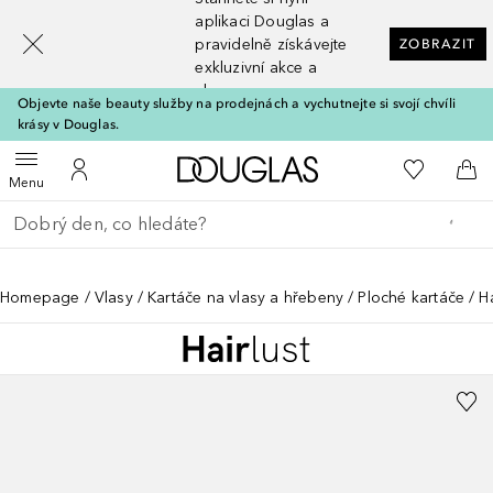
[navigation.slideout.screenreader]
aplikaci Douglas a
pravidelně získávejte
ZOBRAZIT
exkluzivní akce a
slevy
Objevte naše beauty služby na prodejnách a vychutnejte si svojí chvíli
krásy v Douglas.
Domů
K mému se
Otevřít menu
K mému účtu
Do 
Menu
Vraťte se
Proveďte vyhledávání
Homepage
Vlasy
Kartáče na vlasy a hřebeny
Ploché kartáče
H