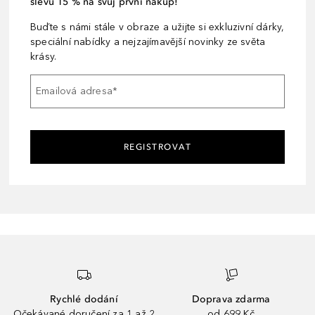
slevu 15 % na svůj první nákup!
Buďte s námi stále v obraze a užijte si exkluzivní dárky,
speciální nabídky a nejzajímavější novinky ze světa
krásy.
Emailová adresa
*
REGISTROVAT
Rychlé dodání
Doprava zdarma
Očekávané doručení za 1 až 2
od 699 Kč