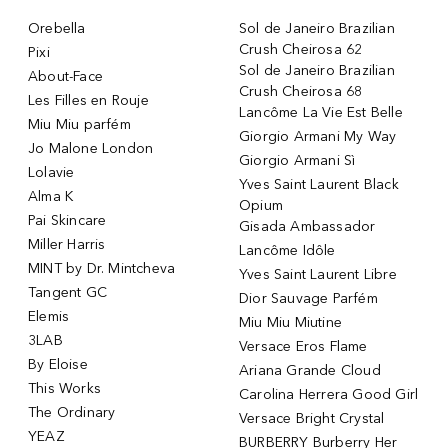
Orebella
Sol de Janeiro Brazilian
Crush Cheirosa 62
Pixi
Sol de Janeiro Brazilian
About-Face
Crush Cheirosa 68
Les Filles en Rouje
Lancôme La Vie Est Belle
Miu Miu parfém
Giorgio Armani My Way
Jo Malone London
Giorgio Armani Sì
Lolavie
Yves Saint Laurent Black
Alma K
Opium
Pai Skincare
Gisada Ambassador
Miller Harris
Lancôme Idôle
MINT by Dr. Mintcheva
Yves Saint Laurent Libre
Tangent GC
Dior Sauvage Parfém
Elemis
Miu Miu Miutine
3LAB
Versace Eros Flame
By Eloise
Ariana Grande Cloud
This Works
Carolina Herrera Good Girl
The Ordinary
Versace Bright Crystal
YEAZ
BURBERRY Burberry Her