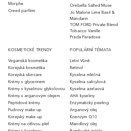
Morphe
Orebella Salted Muse
Creed parfém
Jo Malone Lime Basil &
Mandarin
TOM FORD Private Blend
Tobacco Vanille
Prada Paradoxe
KOSMETICKÉ TRENDY
POPULÁRNÍ TÉMATA
Veganská kosmetika
Letní Vůně
Korejská kosmetika
Retinol
Korejská skincare
Kyselina mléčná
Krémy s glycerinem
Kyselina salicylová
Krémy s kyselinou glykolovou
Kyselina azelaová
Krémy s arganovým olejem
AHA kyseliny
Peptidové krémy
Enzymatický peeling
Pudrový make-up
Arganový olej
Korejský make up
Koenzym Q10
Krémy na citlivou pleť
Mandlový olej
Krémy s kyselinou
Bambucké máslo