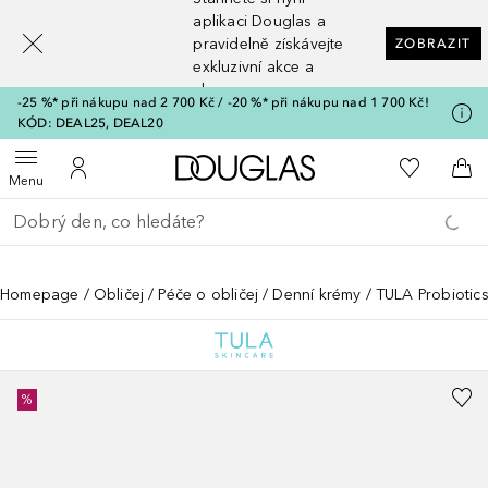
[navigation.slideout.screenreader]
aplikaci Douglas a
pravidelně získávejte
ZOBRAZIT
exkluzivní akce a
slevy
-25 %* při nákupu nad 2 700 Kč / -20 %* při nákupu nad 1 700 Kč!
KÓD: DEAL25, DEAL20
Domů
K mému se
Otevřít menu
K mému účtu
Do 
Menu
Vraťte se
Proveďte vyhledávání
Homepage
Obličej
Péče o obličej
Denní krémy
TULA Probiotic
%