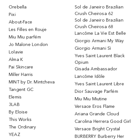
Orebella
Sol de Janeiro Brazilian
Crush Cheirosa 62
Pixi
Sol de Janeiro Brazilian
About-Face
Crush Cheirosa 68
Les Filles en Rouje
Lancôme La Vie Est Belle
Miu Miu parfém
Giorgio Armani My Way
Jo Malone London
Giorgio Armani Sì
Lolavie
Yves Saint Laurent Black
Alma K
Opium
Pai Skincare
Gisada Ambassador
Miller Harris
Lancôme Idôle
MINT by Dr. Mintcheva
Yves Saint Laurent Libre
Tangent GC
Dior Sauvage Parfém
Elemis
Miu Miu Miutine
3LAB
Versace Eros Flame
By Eloise
Ariana Grande Cloud
This Works
Carolina Herrera Good Girl
The Ordinary
Versace Bright Crystal
YEAZ
BURBERRY Burberry Her