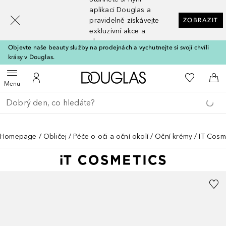
[navigation.slideout.screenreader]
aplikaci Douglas a
pravidelně získávejte
ZOBRAZIT
exkluzivní akce a
slevy
Objevte naše beauty služby na prodejnách a vychutnejte si svojí chvíli
krásy v Douglas.
Domů
K mému se
Otevřít menu
K mému účtu
Do 
Menu
Vraťte se
Proveďte vyhledávání
Homepage
Obličej
Péče o oči a oční okolí
Oční krémy
IT Cosm