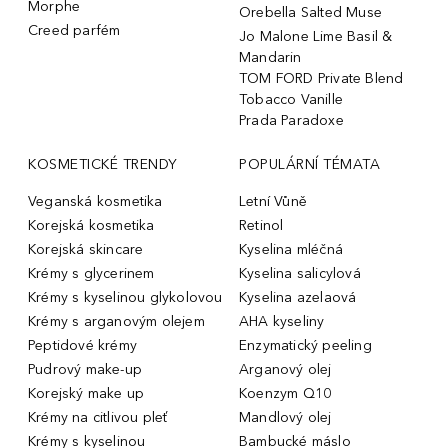
Morphe
Orebella Salted Muse
Creed parfém
Jo Malone Lime Basil &
Mandarin
TOM FORD Private Blend
Tobacco Vanille
Prada Paradoxe
KOSMETICKÉ TRENDY
POPULÁRNÍ TÉMATA
Veganská kosmetika
Letní Vůně
Korejská kosmetika
Retinol
Korejská skincare
Kyselina mléčná
Krémy s glycerinem
Kyselina salicylová
Krémy s kyselinou glykolovou
Kyselina azelaová
Krémy s arganovým olejem
AHA kyseliny
Peptidové krémy
Enzymatický peeling
Pudrový make-up
Arganový olej
Korejský make up
Koenzym Q10
Krémy na citlivou pleť
Mandlový olej
Krémy s kyselinou
Bambucké máslo