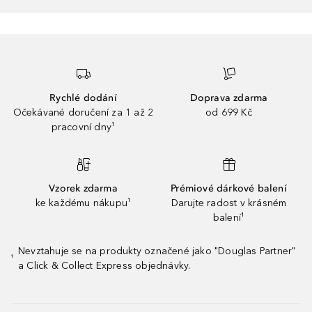
Rychlé dodání
Doprava zdarma
Očekávané doručení za 1 až 2
od 699 Kč
pracovní dny¹
Vzorek zdarma
Prémiové dárkové balení
ke každému nákupu¹
Darujte radost v krásném
balení¹
Nevztahuje se na produkty označené jako "Douglas Partner"
¹
a Click & Collect Express objednávky.