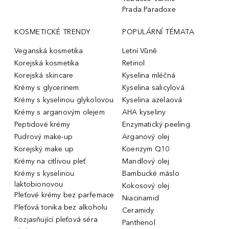
Prada Paradoxe
KOSMETICKÉ TRENDY
POPULÁRNÍ TÉMATA
Veganská kosmetika
Letní Vůně
Korejská kosmetika
Retinol
Korejská skincare
Kyselina mléčná
Krémy s glycerinem
Kyselina salicylová
Krémy s kyselinou glykolovou
Kyselina azelaová
Krémy s arganovým olejem
AHA kyseliny
Peptidové krémy
Enzymatický peeling
Pudrový make-up
Arganový olej
Korejský make up
Koenzym Q10
Krémy na citlivou pleť
Mandlový olej
Krémy s kyselinou
Bambucké máslo
laktobionovou
Kokosový olej
Pleťové krémy bez parfemace
Niacinamid
Pleťová tonika bez alkoholu
Ceramidy
Rozjasňující pleťová séra
Panthenol