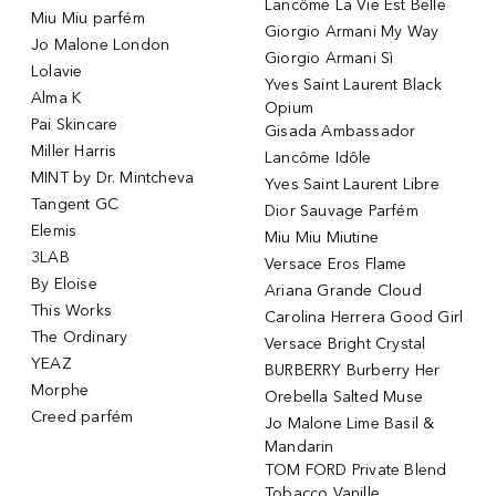
Lancôme La Vie Est Belle
Miu Miu parfém
Giorgio Armani My Way
Jo Malone London
Giorgio Armani Sì
Lolavie
Yves Saint Laurent Black
Alma K
Opium
Pai Skincare
Gisada Ambassador
Miller Harris
Lancôme Idôle
MINT by Dr. Mintcheva
Yves Saint Laurent Libre
Tangent GC
Dior Sauvage Parfém
Elemis
Miu Miu Miutine
3LAB
Versace Eros Flame
By Eloise
Ariana Grande Cloud
This Works
Carolina Herrera Good Girl
The Ordinary
Versace Bright Crystal
YEAZ
BURBERRY Burberry Her
Morphe
Orebella Salted Muse
Creed parfém
Jo Malone Lime Basil &
Mandarin
TOM FORD Private Blend
Tobacco Vanille