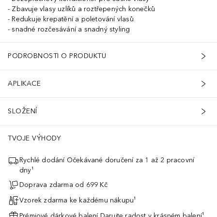
Zbavuje vlasy uzlíků a roztřepených konečků
Redukuje krepatění a poletování vlasů
snadné rozčesávání a snadný styling
PODROBNOSTI O PRODUKTU
APLIKACE
SLOŽENÍ
TVOJE VÝHODY
Rychlé dodání Očekávané doručení za 1 až 2 pracovní
dny¹
Doprava zdarma od 699 Kč
Vzorek zdarma ke každému nákupu¹
Prémiové dárkové balení Darujte radost v krásném balení¹