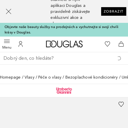
[navigation.slideout.screenreader]
aplikaci Douglas a
pravidelně získávejte
ZOBRAZIT
exkluzivní akce a
slevy
Objevte naše beauty služby na prodejnách a vychutnejte si svojí chvíli
krásy v Douglas.
Domů
K mému se
Otevřít menu
K mému účtu
Do 
Menu
Vraťte se
Proveďte vyhledávání
Homepage
Vlasy
Péče o vlasy
Bezoplachové kondicionéry
Umb