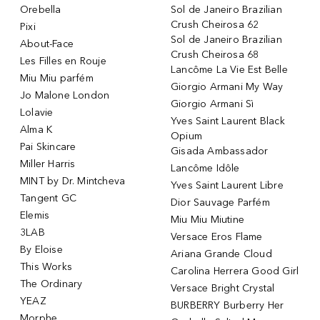
Orebella
Sol de Janeiro Brazilian
Crush Cheirosa 62
Pixi
Sol de Janeiro Brazilian
About-Face
Crush Cheirosa 68
Les Filles en Rouje
Lancôme La Vie Est Belle
Miu Miu parfém
Giorgio Armani My Way
Jo Malone London
Giorgio Armani Sì
Lolavie
Yves Saint Laurent Black
Alma K
Opium
Pai Skincare
Gisada Ambassador
Miller Harris
Lancôme Idôle
MINT by Dr. Mintcheva
Yves Saint Laurent Libre
Tangent GC
Dior Sauvage Parfém
Elemis
Miu Miu Miutine
3LAB
Versace Eros Flame
By Eloise
Ariana Grande Cloud
This Works
Carolina Herrera Good Girl
The Ordinary
Versace Bright Crystal
YEAZ
BURBERRY Burberry Her
Morphe