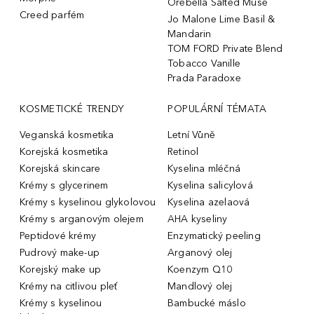
Orebella Salted Muse
Creed parfém
Jo Malone Lime Basil &
Mandarin
TOM FORD Private Blend
Tobacco Vanille
Prada Paradoxe
KOSMETICKÉ TRENDY
POPULÁRNÍ TÉMATA
Veganská kosmetika
Letní Vůně
Korejská kosmetika
Retinol
Korejská skincare
Kyselina mléčná
Krémy s glycerinem
Kyselina salicylová
Krémy s kyselinou glykolovou
Kyselina azelaová
Krémy s arganovým olejem
AHA kyseliny
Peptidové krémy
Enzymatický peeling
Pudrový make-up
Arganový olej
Korejský make up
Koenzym Q10
Krémy na citlivou pleť
Mandlový olej
Krémy s kyselinou
Bambucké máslo