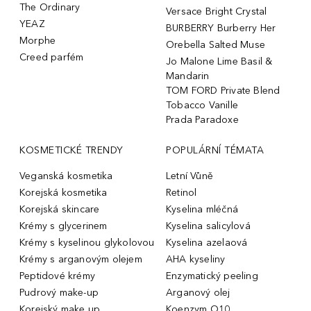
The Ordinary
Versace Bright Crystal
YEAZ
BURBERRY Burberry Her
Morphe
Orebella Salted Muse
Creed parfém
Jo Malone Lime Basil &
Mandarin
TOM FORD Private Blend
Tobacco Vanille
Prada Paradoxe
KOSMETICKÉ TRENDY
POPULÁRNÍ TÉMATA
Veganská kosmetika
Letní Vůně
Korejská kosmetika
Retinol
Korejská skincare
Kyselina mléčná
Krémy s glycerinem
Kyselina salicylová
Krémy s kyselinou glykolovou
Kyselina azelaová
Krémy s arganovým olejem
AHA kyseliny
Peptidové krémy
Enzymatický peeling
Pudrový make-up
Arganový olej
Korejský make up
Koenzym Q10