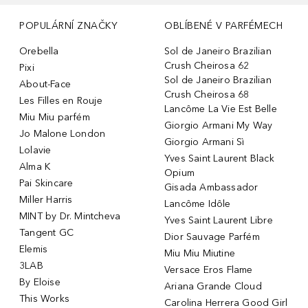
POPULÁRNÍ ZNAČKY
OBLÍBENÉ V PARFÉMECH
Orebella
Sol de Janeiro Brazilian
Crush Cheirosa 62
Pixi
Sol de Janeiro Brazilian
About-Face
Crush Cheirosa 68
Les Filles en Rouje
Lancôme La Vie Est Belle
Miu Miu parfém
Giorgio Armani My Way
Jo Malone London
Giorgio Armani Sì
Lolavie
Yves Saint Laurent Black
Alma K
Opium
Pai Skincare
Gisada Ambassador
Miller Harris
Lancôme Idôle
MINT by Dr. Mintcheva
Yves Saint Laurent Libre
Tangent GC
Dior Sauvage Parfém
Elemis
Miu Miu Miutine
3LAB
Versace Eros Flame
By Eloise
Ariana Grande Cloud
This Works
Carolina Herrera Good Girl