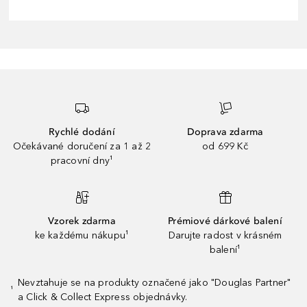
Rychlé dodání
Doprava zdarma
Očekávané doručení za 1 až 2
od 699 Kč
pracovní dny¹
Vzorek zdarma
Prémiové dárkové balení
ke každému nákupu¹
Darujte radost v krásném
balení¹
Nevztahuje se na produkty označené jako "Douglas Partner"
¹
a Click & Collect Express objednávky.