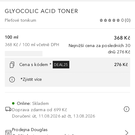
GLYOCOLIC ACID TONER
Pleťové tonikum
0
(
0
)
100 ml
368 Kč
368 Kč
 / 
100
ml
včetně DPH
Nejnižší cena za posledních 30
dnů
276 Kč
Cena s kódem *
276 Kč
DEAL25
*Zjistit více
Online
:
Skladem
Doprava zdarma od
699 Kč
Doručení: út, 11.08.2026 až čt, 13.08.2026
Prodejna Douglas