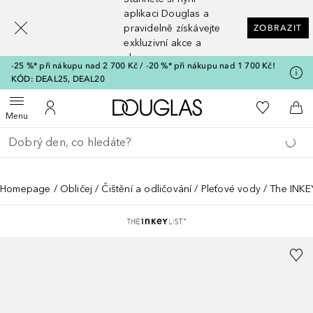
[navigation.slideout.screenreader]
aplikaci Douglas a
pravidelně získávejte
ZOBRAZIT
exkluzivní akce a
slevy
-25 %* při nákupu nad 2 700 Kč / -20 %* při nákupu nad 1 700 Kč!
KÓD: DEAL25, DEAL20
Domů
K mému se
Otevřít menu
K mému účtu
Do 
Menu
Vraťte se
Proveďte vyhledávání
Homepage
Obličej
Čištění a odličování
Pleťové vody
The INKEY