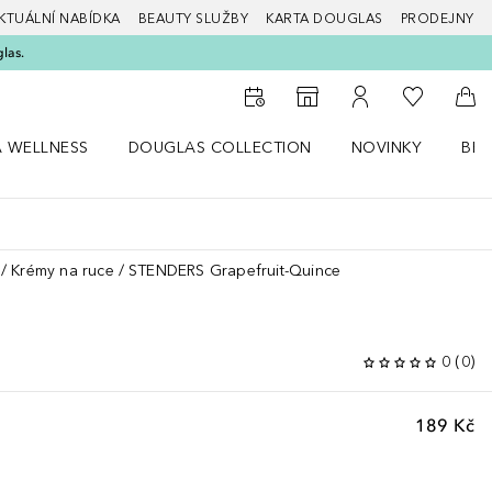
KTUÁLNÍ NABÍDKA
BEAUTY SLUŽBY
KARTA DOUGLAS
PRODEJNY
glas.
K mému se
K vyhledávači prodejen
K mému účtu
Do 
A WELLNESS
DOUGLAS COLLECTION
NOVINKY
BEA
abídku Zdraví a wellness
Otevřít nabídku Douglas Collection
Otevřít nabídku N
Ote
Krémy na ruce
STENDERS Grapefruit-Quince
0
(
0
)
189 Kč