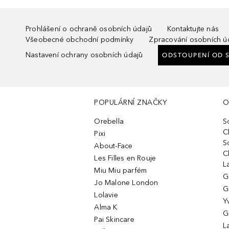
Prohlášení o ochraně osobních údajů
Kontaktujte nás
Všeobecné obchodní podmínky
Zpracování osobních ú
Nastavení ochrany osobních údajů
ODSTOUPENÍ OD 
POPULÁRNÍ ZNAČKY
O
Orebella
S
C
Pixi
S
About-Face
C
Les Filles en Rouje
L
Miu Miu parfém
G
Jo Malone London
G
Lolavie
Y
Alma K
G
Pai Skincare
L