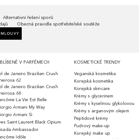
Alternativní řešení sporů
dajů
Obecná pravidla spotřebitelské soutěže
SMLOUVY
BLÍBENÉ V PARFÉMECH
KOSMETICKÉ TRENDY
ol de Janeiro Brazilian Crush
Veganská kosmetika
heirosa 62
Korejská kosmetika
ol de Janeiro Brazilian Crush
Korejská skincare
heirosa 68
Krémy s glycerinem
ancôme La Vie Est Belle
Krémy s kyselinou glykolovou
iorgio Armani My Way
Krémy s arganovým olejem
iorgio Armani Sì
Peptidové krémy
ves Saint Laurent Black Opium
Pudrový make-up
isada Ambassador
Korejský make up
ancôme Idôle