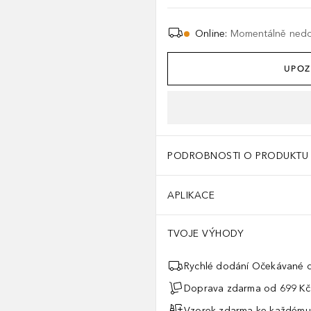
Online
:
Momentálně ned
UPOZ
PODROBNOSTI O PRODUKTU
APLIKACE
TVOJE VÝHODY
Rychlé dodání Očekávané d
Doprava zdarma od 699 Kč
Vzorek zdarma ke každému