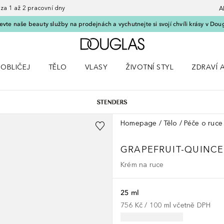
 1 až 2 pracovní dny
A
vte naše beauty služby na prodejnách a vychutnejte si svojí chvíli krásy v Dou
Domů
OBLIČEJ
TĚLO
VLASY
ŽIVOTNÍ STYL
ZDRAVÍ 
dku Líčení
Otevřít nabídku Obličej
Otevřít nabídku Tělo
Otevřít nabídku Vlasy
Otevřít nabídku Životní styl
Otevřít n
Homepage
Tělo
Péče o ruce
GRAPEFRUIT-QUINCE
Krém na ruce
25 ml
756 Kč
 / 
100
ml
včetně DPH