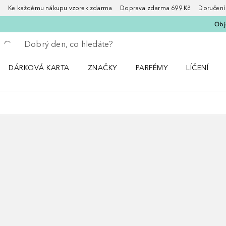
Ke každému nákupu vzorek zdarma Doprava zdarma 699 Kč Doručení za
Obje
Vraťte se
Proveďte vyhledávání
DÁRKOVÁ KARTA
ZNAČKY
PARFÉMY
LÍČENÍ
Otevřít nabídku ZNAČKY
Otevřít nabídku Parfémy
Otevřít nabí