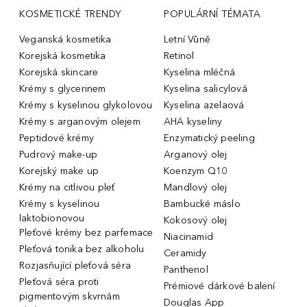
KOSMETICKÉ TRENDY
POPULÁRNÍ TÉMATA
Veganská kosmetika
Letní Vůně
Korejská kosmetika
Retinol
Korejská skincare
Kyselina mléčná
Krémy s glycerinem
Kyselina salicylová
Krémy s kyselinou glykolovou
Kyselina azelaová
Krémy s arganovým olejem
AHA kyseliny
Peptidové krémy
Enzymatický peeling
Pudrový make-up
Arganový olej
Korejský make up
Koenzym Q10
Krémy na citlivou pleť
Mandlový olej
Krémy s kyselinou
Bambucké máslo
laktobionovou
Kokosový olej
Pleťové krémy bez parfemace
Niacinamid
Pleťová tonika bez alkoholu
Ceramidy
Rozjasňující pleťová séra
Panthenol
Pleťová séra proti
Prémiové dárkové balení
pigmentovým skvrnám
Douglas App