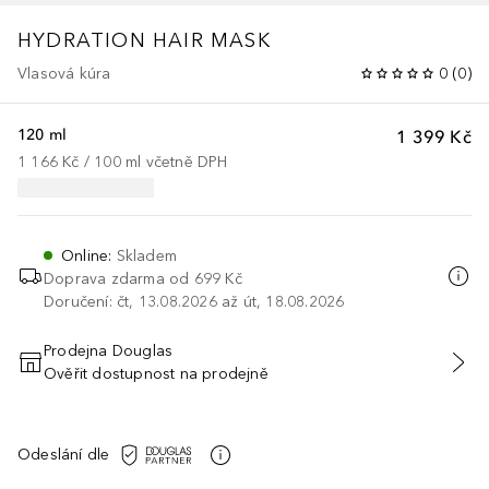
HYDRATION HAIR MASK
Vlasová kúra
0
(
0
)
120 ml
1 399 Kč
1 166 Kč
 / 
100
ml
včetně DPH
Online
:
Skladem
Doprava zdarma od 699 Kč
Doručení: čt, 13.08.2026 až út, 18.08.2026
Prodejna Douglas
Ověřit dostupnost na prodejně
PŘIDAT DO KOŠÍKU
Odeslání dle