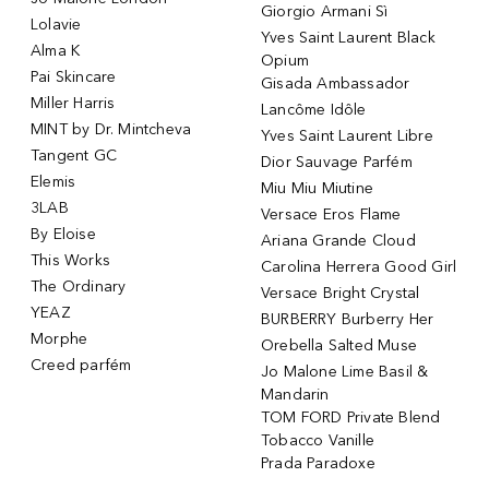
Giorgio Armani Sì
Lolavie
Yves Saint Laurent Black
Alma K
Opium
Pai Skincare
Gisada Ambassador
Miller Harris
Lancôme Idôle
MINT by Dr. Mintcheva
Yves Saint Laurent Libre
Tangent GC
Dior Sauvage Parfém
Elemis
Miu Miu Miutine
3LAB
Versace Eros Flame
By Eloise
Ariana Grande Cloud
This Works
Carolina Herrera Good Girl
The Ordinary
Versace Bright Crystal
YEAZ
BURBERRY Burberry Her
Morphe
Orebella Salted Muse
Creed parfém
Jo Malone Lime Basil &
Mandarin
TOM FORD Private Blend
Tobacco Vanille
Prada Paradoxe