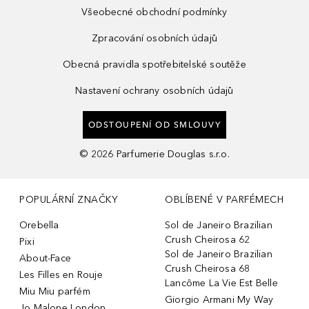
Všeobecné obchodní podmínky
Zpracování osobních údajů
Obecná pravidla spotřebitelské soutěže
Nastavení ochrany osobních údajů
ODSTOUPENÍ OD SMLOUVY
©
2026
Parfumerie Douglas s.r.o.
POPULÁRNÍ ZNAČKY
OBLÍBENÉ V PARFÉMECH
Orebella
Sol de Janeiro Brazilian
Crush Cheirosa 62
Pixi
Sol de Janeiro Brazilian
About-Face
Crush Cheirosa 68
Les Filles en Rouje
Lancôme La Vie Est Belle
Miu Miu parfém
Giorgio Armani My Way
Jo Malone London