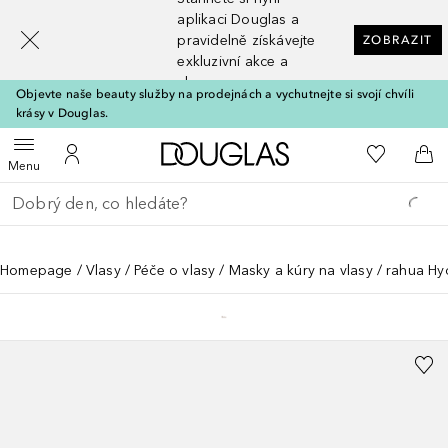
[navigation.slideout.screenreader]
aplikaci Douglas a
pravidelně získávejte
ZOBRAZIT
exkluzivní akce a
slevy
Objevte naše beauty služby na prodejnách a vychutnejte si svojí chvíli
krásy v Douglas.
Domů
K mému se
Otevřít menu
K mému účtu
Do 
Menu
Vraťte se
Proveďte vyhledávání
Homepage
Vlasy
Péče o vlasy
Masky a kúry na vlasy
rahua Hy