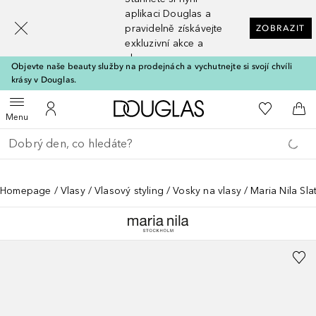
[navigation.slideout.screenreader]
aplikaci Douglas a
pravidelně získávejte
ZOBRAZIT
exkluzivní akce a
slevy
Objevte naše beauty služby na prodejnách a vychutnejte si svojí chvíli
krásy v Douglas.
Domů
K mému se
Otevřít menu
K mému účtu
Do 
Menu
Vraťte se
Proveďte vyhledávání
Homepage
Vlasy
Vlasový styling
Vosky na vlasy
Maria Nila Sl