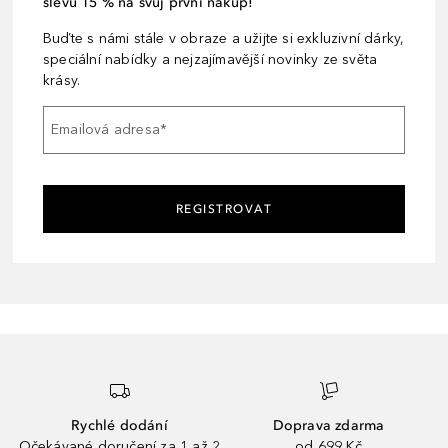
slevu 15 % na svůj první nákup!
Buďte s námi stále v obraze a užijte si exkluzivní dárky,
speciální nabídky a nejzajímavější novinky ze světa
krásy.
Emailová adresa
*
REGISTROVAT
Rychlé dodání
Doprava zdarma
Očekávané doručení za 1 až 2
od 699 Kč