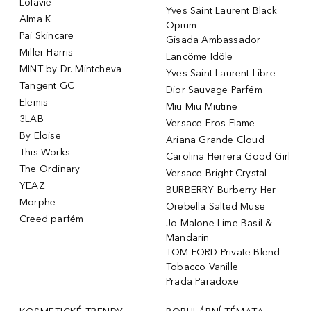
Lolavie
Yves Saint Laurent Black
Alma K
Opium
Pai Skincare
Gisada Ambassador
Miller Harris
Lancôme Idôle
MINT by Dr. Mintcheva
Yves Saint Laurent Libre
Tangent GC
Dior Sauvage Parfém
Elemis
Miu Miu Miutine
3LAB
Versace Eros Flame
By Eloise
Ariana Grande Cloud
This Works
Carolina Herrera Good Girl
The Ordinary
Versace Bright Crystal
YEAZ
BURBERRY Burberry Her
Morphe
Orebella Salted Muse
Creed parfém
Jo Malone Lime Basil &
Mandarin
TOM FORD Private Blend
Tobacco Vanille
Prada Paradoxe