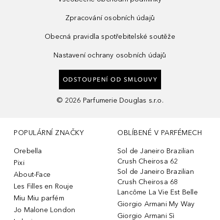
Zpracování osobních údajů
Obecná pravidla spotřebitelské soutěže
Nastavení ochrany osobních údajů
ODSTOUPENÍ OD SMLOUVY
©
2026
Parfumerie Douglas s.r.o.
POPULÁRNÍ ZNAČKY
OBLÍBENÉ V PARFÉMECH
Orebella
Sol de Janeiro Brazilian
Crush Cheirosa 62
Pixi
Sol de Janeiro Brazilian
About-Face
Crush Cheirosa 68
Les Filles en Rouje
Lancôme La Vie Est Belle
Miu Miu parfém
Giorgio Armani My Way
Jo Malone London
Giorgio Armani Sì