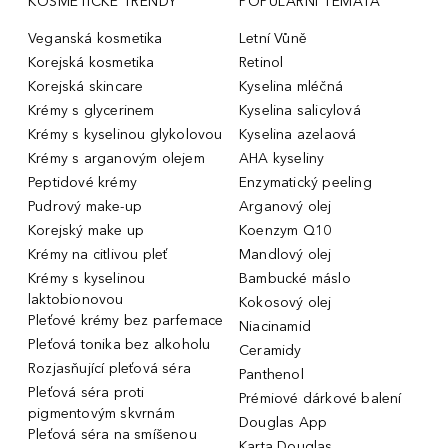
KOSMETICKÉ TRENDY
POPULÁRNÍ TÉMATA
Veganská kosmetika
Letní Vůně
Korejská kosmetika
Retinol
Korejská skincare
Kyselina mléčná
Krémy s glycerinem
Kyselina salicylová
Krémy s kyselinou glykolovou
Kyselina azelaová
Krémy s arganovým olejem
AHA kyseliny
Peptidové krémy
Enzymatický peeling
Pudrový make-up
Arganový olej
Korejský make up
Koenzym Q10
Krémy na citlivou pleť
Mandlový olej
Krémy s kyselinou
Bambucké máslo
laktobionovou
Kokosový olej
Pleťové krémy bez parfemace
Niacinamid
Pleťová tonika bez alkoholu
Ceramidy
Rozjasňující pleťová séra
Panthenol
Pleťová séra proti
Prémiové dárkové balení
pigmentovým skvrnám
Douglas App
Pleťová séra na smíšenou
Karta Douglas