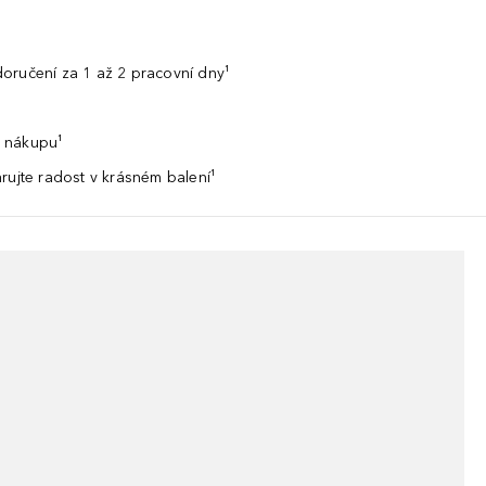
oručení za 1 až 2 pracovní dny¹
 nákupu¹
rujte radost v krásném balení¹