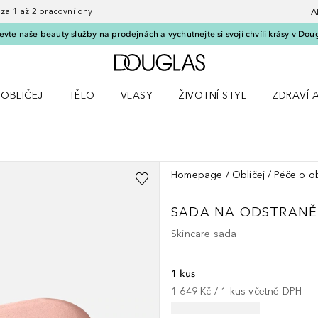
 1 až 2 pracovní dny
A
vte naše beauty služby na prodejnách a vychutnejte si svojí chvíli krásy v Dou
Domů
OBLIČEJ
TĚLO
VLASY
ŽIVOTNÍ STYL
ZDRAVÍ 
dku Líčení
Otevřít nabídku Obličej
Otevřít nabídku Tělo
Otevřít nabídku Vlasy
Otevřít nabídku Životní styl
Otevřít n
Homepage
Obličej
Péče o ob
SADA NA ODSTRANĚ
Skincare sada
1 kus
1 649 Kč
 / 
1
kus
včetně DPH