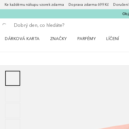
Ke každému nákupu vzorek zdarma Doprava zdarma 699 Kč Doručení za
Obje
Vraťte se
Proveďte vyhledávání
DÁRKOVÁ KARTA
ZNAČKY
PARFÉMY
LÍČENÍ
Otevřít nabídku ZNAČKY
Otevřít nabídku Parfémy
Otevřít nabí