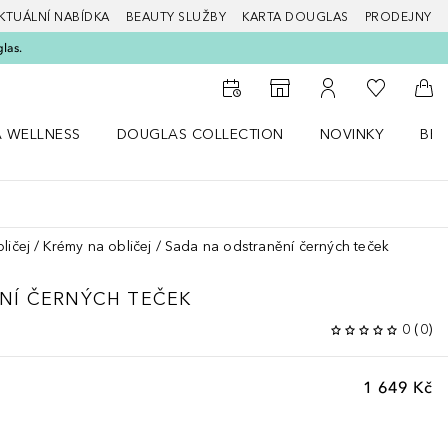
KTUÁLNÍ NABÍDKA
BEAUTY SLUŽBY
KARTA DOUGLAS
PRODEJNY
glas.
K mému se
K vyhledávači prodejen
K mému účtu
Do 
A WELLNESS
DOUGLAS COLLECTION
NOVINKY
BEA
abídku Zdraví a wellness
Otevřít nabídku Douglas Collection
Otevřít nabídku N
Ote
ličej
Krémy na obličej
Sada na odstranění černých teček
NÍ ČERNÝCH TEČEK
0
(
0
)
1 649 Kč