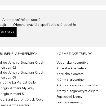
Alternativní řešení sporů
dajů
Obecná pravidla spotřebitelské soutěže
SMLOUVY
BLÍBENÉ V PARFÉMECH
KOSMETICKÉ TRENDY
ol de Janeiro Brazilian Crush
Veganská kosmetika
heirosa 62
Korejská kosmetika
ol de Janeiro Brazilian Crush
Korejská skincare
heirosa 68
Krémy s glycerinem
ancôme La Vie Est Belle
Krémy s kyselinou glykolovou
iorgio Armani My Way
Krémy s arganovým olejem
iorgio Armani Sì
Peptidové krémy
ves Saint Laurent Black Opium
Pudrový make-up
isada Ambassador