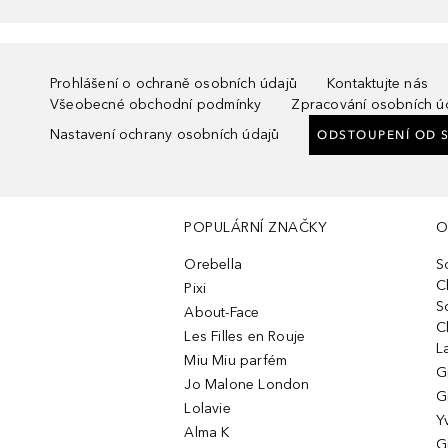
Prohlášení o ochraně osobních údajů
Kontaktujte nás
Všeobecné obchodní podmínky
Zpracování osobních ú
Nastavení ochrany osobních údajů
ODSTOUPENÍ OD 
POPULÁRNÍ ZNAČKY
O
Orebella
S
C
Pixi
S
About-Face
C
Les Filles en Rouje
L
Miu Miu parfém
G
Jo Malone London
G
Lolavie
Y
Alma K
G