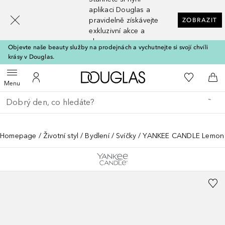
[navigation.slideout.screenreader]
aplikaci Douglas a
pravidelně získávejte
ZOBRAZIT
exkluzivní akce a
slevy
Objevte naše beauty služby na prodejnách a vychutnejte si svojí chvíli
krásy v Douglas.
Domů
K mému se
Otevřít menu
K mému účtu
Do 
Menu
Vraťte se
Proveďte vyhledávání
Homepage
Životní styl
Bydlení
Svíčky
YANKEE CANDLE Lemon 