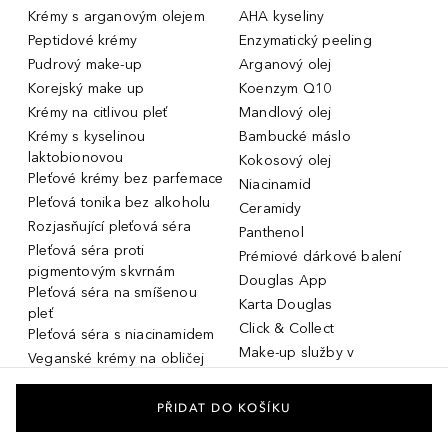
Krémy s arganovým olejem
AHA kyseliny
Peptidové krémy
Enzymatický peeling
Pudrový make-up
Arganový olej
Korejský make up
Koenzym Q10
Krémy na citlivou pleť
Mandlový olej
Krémy s kyselinou
Bambucké máslo
laktobionovou
Kokosový olej
Pleťové krémy bez parfemace
Niacinamid
Pleťová tonika bez alkoholu
Ceramidy
Rozjasňující pleťová séra
Panthenol
Pleťová séra proti
Prémiové dárkové balení
pigmentovým skvrnám
Douglas App
Pleťová séra na smíšenou
Karta Douglas
pleť
Click & Collect
Pleťová séra s niacinamidem
Make-up služby v
Veganské krémy na obličej
parfumeriích Douglas
Miniatury parfémů, cestovní
Služby v prodejnách Douglas
flakony
PŘIDAT DO KOŠÍKU
Kosmetika na rozšířené póry