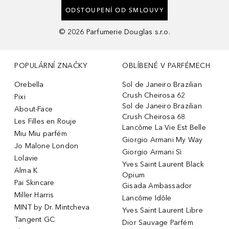
ODSTOUPENÍ OD SMLOUVY
©
2026
Parfumerie Douglas s.r.o.
POPULÁRNÍ ZNAČKY
OBLÍBENÉ V PARFÉMECH
Orebella
Sol de Janeiro Brazilian
Crush Cheirosa 62
Pixi
Sol de Janeiro Brazilian
About-Face
Crush Cheirosa 68
Les Filles en Rouje
Lancôme La Vie Est Belle
Miu Miu parfém
Giorgio Armani My Way
Jo Malone London
Giorgio Armani Sì
Lolavie
Yves Saint Laurent Black
Alma K
Opium
Pai Skincare
Gisada Ambassador
Miller Harris
Lancôme Idôle
MINT by Dr. Mintcheva
Yves Saint Laurent Libre
Tangent GC
Dior Sauvage Parfém