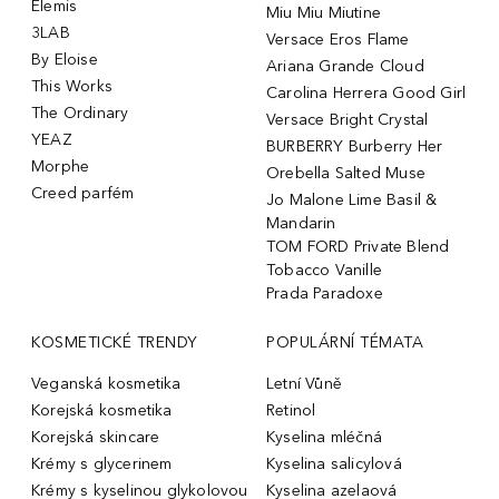
Elemis
Miu Miu Miutine
3LAB
Versace Eros Flame
By Eloise
Ariana Grande Cloud
This Works
Carolina Herrera Good Girl
The Ordinary
Versace Bright Crystal
YEAZ
BURBERRY Burberry Her
Morphe
Orebella Salted Muse
Creed parfém
Jo Malone Lime Basil &
Mandarin
TOM FORD Private Blend
Tobacco Vanille
Prada Paradoxe
KOSMETICKÉ TRENDY
POPULÁRNÍ TÉMATA
Veganská kosmetika
Letní Vůně
Korejská kosmetika
Retinol
Korejská skincare
Kyselina mléčná
Krémy s glycerinem
Kyselina salicylová
Krémy s kyselinou glykolovou
Kyselina azelaová