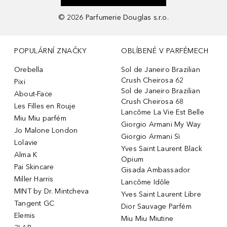
©
2026
Parfumerie Douglas s.r.o.
POPULÁRNÍ ZNAČKY
OBLÍBENÉ V PARFÉMECH
Orebella
Sol de Janeiro Brazilian
Crush Cheirosa 62
Pixi
Sol de Janeiro Brazilian
About-Face
Crush Cheirosa 68
Les Filles en Rouje
Lancôme La Vie Est Belle
Miu Miu parfém
Giorgio Armani My Way
Jo Malone London
Giorgio Armani Sì
Lolavie
Yves Saint Laurent Black
Alma K
Opium
Pai Skincare
Gisada Ambassador
Miller Harris
Lancôme Idôle
MINT by Dr. Mintcheva
Yves Saint Laurent Libre
Tangent GC
Dior Sauvage Parfém
Elemis
Miu Miu Miutine