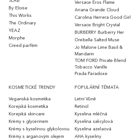
3LAB
Versace Eros Flame
By Eloise
Ariana Grande Cloud
This Works
Carolina Herrera Good Girl
The Ordinary
Versace Bright Crystal
YEAZ
BURBERRY Burberry Her
Morphe
Orebella Salted Muse
Creed parfém
Jo Malone Lime Basil &
Mandarin
TOM FORD Private Blend
Tobacco Vanille
Prada Paradoxe
KOSMETICKÉ TRENDY
POPULÁRNÍ TÉMATA
Veganská kosmetika
Letní Vůně
Korejská kosmetika
Retinol
Korejská skincare
Kyselina mléčná
Krémy s glycerinem
Kyselina salicylová
Krémy s kyselinou glykolovou
Kyselina azelaová
Krémy s arganovým olejem
AHA kyseliny