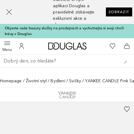
[navigation.slideout.screenreader]
aplikaci Douglas a
pravidelně získávejte
ZOBRAZIT
exkluzivní akce a
slevy
Objevte naše beauty služby na prodejnách a vychutnejte si svojí chvíli
krásy v Douglas.
Domů
K mému se
Otevřít menu
K mému účtu
Do 
Menu
Vraťte se
Proveďte vyhledávání
Homepage
Životní styl
Bydlení
Svíčky
YANKEE CANDLE Pink S