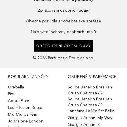
Zpracování osobních údajů
Obecná pravidla spotřebitelské soutěže
Nastavení ochrany osobních údajů
ODSTOUPENÍ OD SMLOUVY
©
2026
Parfumerie Douglas s.r.o.
POPULÁRNÍ ZNAČKY
OBLÍBENÉ V PARFÉMECH
Orebella
Sol de Janeiro Brazilian
Crush Cheirosa 62
Pixi
Sol de Janeiro Brazilian
About-Face
Crush Cheirosa 68
Les Filles en Rouje
Lancôme La Vie Est Belle
Miu Miu parfém
Giorgio Armani My Way
Jo Malone London
Giorgio Armani Sì