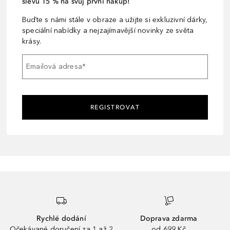
slevu 15 % na svůj první nákup!
Buďte s námi stále v obraze a užijte si exkluzivní dárky,
speciální nabídky a nejzajímavější novinky ze světa
krásy.
Emailová adresa
*
REGISTROVAT
Rychlé dodání
Doprava zdarma
Očekávané doručení za 1 až 2
od 699 Kč