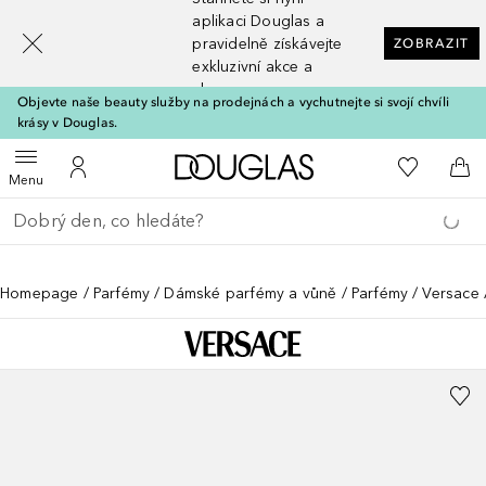
[navigation.slideout.screenreader]
aplikaci Douglas a
pravidelně získávejte
ZOBRAZIT
exkluzivní akce a
slevy
Objevte naše beauty služby na prodejnách a vychutnejte si svojí chvíli
krásy v Douglas.
Domů
K mému se
Otevřít menu
K mému účtu
Do 
Menu
Vraťte se
Proveďte vyhledávání
Homepage
Parfémy
Dámské parfémy a vůně
Parfémy
Versace 