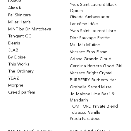
Lolavie
Yves Saint Laurent Black
Alma K
Opium
Pai Skincare
Gisada Ambassador
Miller Harris
Lancôme Idôle
MINT by Dr. Mintcheva
Yves Saint Laurent Libre
Tangent GC
Dior Sauvage Parfém
Elemis
Miu Miu Miutine
3LAB
Versace Eros Flame
By Eloise
Ariana Grande Cloud
This Works
Carolina Herrera Good Girl
The Ordinary
Versace Bright Crystal
YEAZ
BURBERRY Burberry Her
Morphe
Orebella Salted Muse
Creed parfém
Jo Malone Lime Basil &
Mandarin
TOM FORD Private Blend
Tobacco Vanille
Prada Paradoxe