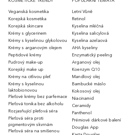
KOSMETICKÉ TRENDY
POPULÁRNÍ TÉMATA
Veganská kosmetika
Letní Vůně
Korejská kosmetika
Retinol
Korejská skincare
Kyselina mléčná
Krémy s glycerinem
Kyselina salicylová
Krémy s kyselinou glykolovou
Kyselina azelaová
Krémy s arganovým olejem
AHA kyseliny
Peptidové krémy
Enzymatický peeling
Pudrový make-up
Arganový olej
Korejský make up
Koenzym Q10
Krémy na citlivou pleť
Mandlový olej
Krémy s kyselinou
Bambucké máslo
laktobionovou
Kokosový olej
Pleťové krémy bez parfemace
Niacinamid
Pleťová tonika bez alkoholu
Ceramidy
Rozjasňující pleťová séra
Panthenol
Pleťová séra proti
Prémiové dárkové balení
pigmentovým skvrnám
Douglas App
Pleťová séra na smíšenou
Karta Douglas