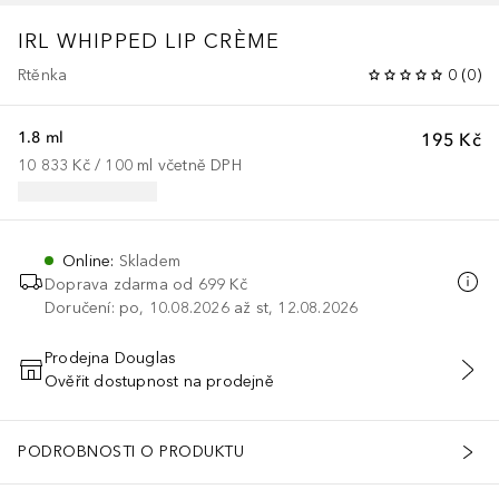
IRL WHIPPED LIP CRÈME
Rtěnka
0
(
0
)
1.8 ml
195 Kč
10 833 Kč
 / 
100
ml
včetně DPH
Online
:
Skladem
Doprava zdarma od
699 Kč
Doručení: po, 10.08.2026 až st, 12.08.2026
Prodejna Douglas
Ověřit dostupnost na prodejně
PŘIDAT DO KOŠÍKU
PODROBNOSTI O PRODUKTU