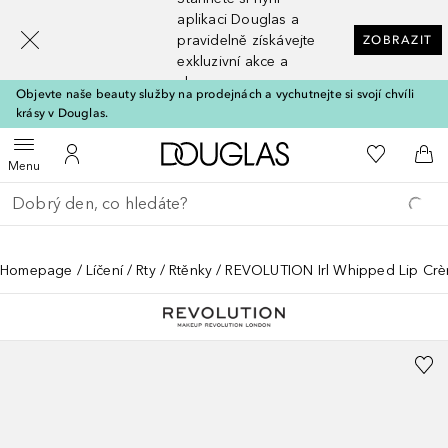
[navigation.slideout.screenreader]
aplikaci Douglas a
pravidelně získávejte
ZOBRAZIT
exkluzivní akce a
slevy
Objevte naše beauty služby na prodejnách a vychutnejte si svojí chvíli
krásy v Douglas.
Domů
K mému se
Otevřít menu
K mému účtu
Do 
Menu
Vraťte se
Proveďte vyhledávání
Homepage
Líčení
Rty
Rtěnky
REVOLUTION Irl Whipped Lip Cr