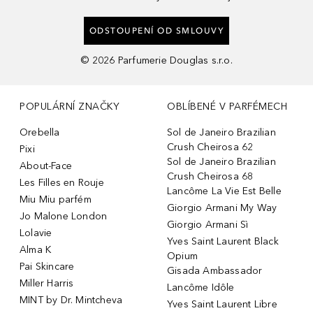
ODSTOUPENÍ OD SMLOUVY
©
2026
Parfumerie Douglas s.r.o.
POPULÁRNÍ ZNAČKY
OBLÍBENÉ V PARFÉMECH
Orebella
Sol de Janeiro Brazilian
Crush Cheirosa 62
Pixi
Sol de Janeiro Brazilian
About-Face
Crush Cheirosa 68
Les Filles en Rouje
Lancôme La Vie Est Belle
Miu Miu parfém
Giorgio Armani My Way
Jo Malone London
Giorgio Armani Sì
Lolavie
Yves Saint Laurent Black
Alma K
Opium
Pai Skincare
Gisada Ambassador
Miller Harris
Lancôme Idôle
MINT by Dr. Mintcheva
Yves Saint Laurent Libre