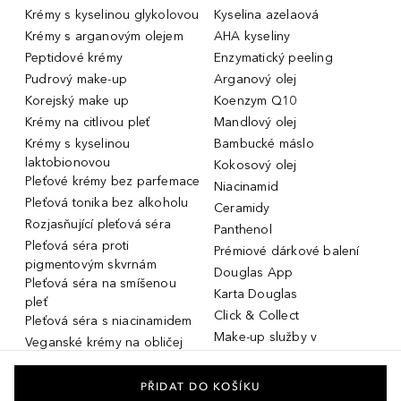
Krémy s kyselinou glykolovou
Kyselina azelaová
Krémy s arganovým olejem
AHA kyseliny
Peptidové krémy
Enzymatický peeling
Pudrový make-up
Arganový olej
Korejský make up
Koenzym Q10
Krémy na citlivou pleť
Mandlový olej
Krémy s kyselinou
Bambucké máslo
laktobionovou
Kokosový olej
Pleťové krémy bez parfemace
Niacinamid
Pleťová tonika bez alkoholu
Ceramidy
Rozjasňující pleťová séra
Panthenol
Pleťová séra proti
Prémiové dárkové balení
pigmentovým skvrnám
Douglas App
Pleťová séra na smíšenou
Karta Douglas
pleť
Click & Collect
Pleťová séra s niacinamidem
Make-up služby v
Veganské krémy na obličej
parfumeriích Douglas
Miniatury parfémů, cestovní
Služby v prodejnách Douglas
flakony
PŘIDAT DO KOŠÍKU