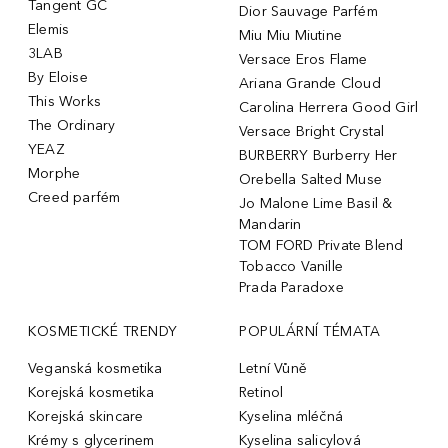
Tangent GC
Dior Sauvage Parfém
Elemis
Miu Miu Miutine
3LAB
Versace Eros Flame
By Eloise
Ariana Grande Cloud
This Works
Carolina Herrera Good Girl
The Ordinary
Versace Bright Crystal
YEAZ
BURBERRY Burberry Her
Morphe
Orebella Salted Muse
Creed parfém
Jo Malone Lime Basil &
Mandarin
TOM FORD Private Blend
Tobacco Vanille
Prada Paradoxe
KOSMETICKÉ TRENDY
POPULÁRNÍ TÉMATA
Veganská kosmetika
Letní Vůně
Korejská kosmetika
Retinol
Korejská skincare
Kyselina mléčná
Krémy s glycerinem
Kyselina salicylová