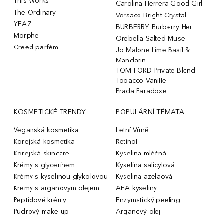
This Works
Carolina Herrera Good Girl
The Ordinary
Versace Bright Crystal
YEAZ
BURBERRY Burberry Her
Morphe
Orebella Salted Muse
Creed parfém
Jo Malone Lime Basil &
Mandarin
TOM FORD Private Blend
Tobacco Vanille
Prada Paradoxe
KOSMETICKÉ TRENDY
POPULÁRNÍ TÉMATA
Veganská kosmetika
Letní Vůně
Korejská kosmetika
Retinol
Korejská skincare
Kyselina mléčná
Krémy s glycerinem
Kyselina salicylová
Krémy s kyselinou glykolovou
Kyselina azelaová
Krémy s arganovým olejem
AHA kyseliny
Peptidové krémy
Enzymatický peeling
Pudrový make-up
Arganový olej