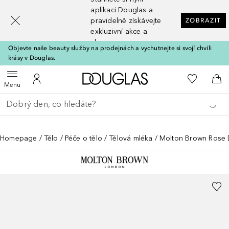
[navigation.slideout.screenreader]
aplikaci Douglas a
pravidelně získávejte
ZOBRAZIT
exkluzivní akce a
slevy
Objevte naše beauty služby na prodejnách a vychutnejte si svojí chvíli
krásy v Douglas.
Domů
K mému se
Otevřít menu
K mému účtu
Do 
Menu
Vraťte se
Proveďte vyhledávání
Homepage
Tělo
Péče o tělo
Tělová mléka
Molton Brown Rose 