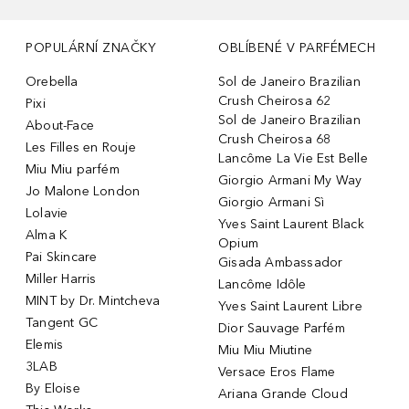
POPULÁRNÍ ZNAČKY
OBLÍBENÉ V PARFÉMECH
Orebella
Sol de Janeiro Brazilian
Crush Cheirosa 62
Pixi
Sol de Janeiro Brazilian
About-Face
Crush Cheirosa 68
Les Filles en Rouje
Lancôme La Vie Est Belle
Miu Miu parfém
Giorgio Armani My Way
Jo Malone London
Giorgio Armani Sì
Lolavie
Yves Saint Laurent Black
Alma K
Opium
Pai Skincare
Gisada Ambassador
Miller Harris
Lancôme Idôle
MINT by Dr. Mintcheva
Yves Saint Laurent Libre
Tangent GC
Dior Sauvage Parfém
Elemis
Miu Miu Miutine
3LAB
Versace Eros Flame
By Eloise
Ariana Grande Cloud