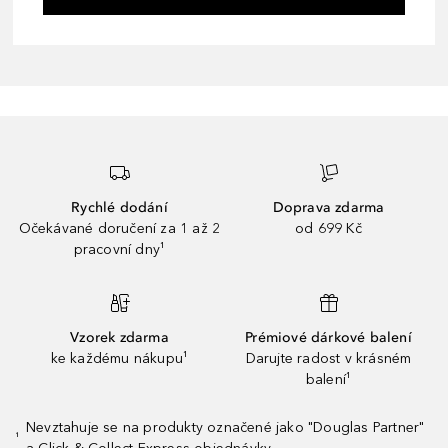
Rychlé dodání
Doprava zdarma
Očekávané doručení za 1 až 2
od 699 Kč
pracovní dny¹
Vzorek zdarma
Prémiové dárkové balení
ke každému nákupu¹
Darujte radost v krásném
balení¹
Nevztahuje se na produkty označené jako "Douglas Partner"
¹