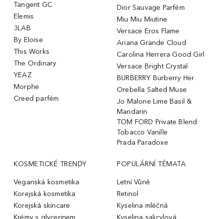
Tangent GC
Dior Sauvage Parfém
Elemis
Miu Miu Miutine
3LAB
Versace Eros Flame
By Eloise
Ariana Grande Cloud
This Works
Carolina Herrera Good Girl
The Ordinary
Versace Bright Crystal
YEAZ
BURBERRY Burberry Her
Morphe
Orebella Salted Muse
Creed parfém
Jo Malone Lime Basil &
Mandarin
TOM FORD Private Blend
Tobacco Vanille
Prada Paradoxe
KOSMETICKÉ TRENDY
POPULÁRNÍ TÉMATA
Veganská kosmetika
Letní Vůně
Korejská kosmetika
Retinol
Korejská skincare
Kyselina mléčná
Krémy s glycerinem
Kyselina salicylová