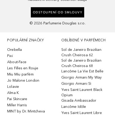
ODSTOUPENÍ OD SMLOUVY
©
2026
Parfumerie Douglas s.r.o.
POPULÁRNÍ ZNAČKY
OBLÍBENÉ V PARFÉMECH
Orebella
Sol de Janeiro Brazilian
Crush Cheirosa 62
Pixi
Sol de Janeiro Brazilian
About-Face
Crush Cheirosa 68
Les Filles en Rouje
Lancôme La Vie Est Belle
Miu Miu parfém
Giorgio Armani My Way
Jo Malone London
Giorgio Armani Sì
Lolavie
Yves Saint Laurent Black
Alma K
Opium
Pai Skincare
Gisada Ambassador
Miller Harris
Lancôme Idôle
MINT by Dr. Mintcheva
Yves Saint Laurent Libre