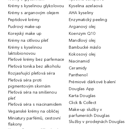
Krémy s kyselinou glykolovou
Kyselina azelaová
Krémy s arganovým olejem
AHA kyseliny
Peptidové krémy
Enzymatický peeling
Pudrový make-up
Arganový olej
Korejský make up
Koenzym Q10
Krémy na citlivou pleť
Mandlový olej
Krémy s kyselinou
Bambucké máslo
laktobionovou
Kokosový olej
Pleťové krémy bez parfemace
Niacinamid
Pleťová tonika bez alkoholu
Ceramidy
Rozjasňující pleťová séra
Panthenol
Pleťová séra proti
Prémiové dárkové balení
pigmentovým skvrnám
Douglas App
Pleťová séra na smíšenou
Karta Douglas
pleť
Click & Collect
Pleťová séra s niacinamidem
Make-up služby v
Veganské krémy na obličej
parfumeriích Douglas
Miniatury parfémů, cestovní
Služby v prodejnách Douglas
flakony