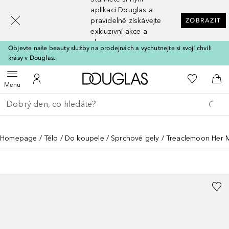
[navigation.slideout.screenreader]
aplikaci Douglas a
pravidelně získávejte
ZOBRAZIT
exkluzivní akce a
slevy
Objevte naše beauty služby na prodejnách a vychutnejte si svojí chvíli
krásy v Douglas.
Domů
K mému se
Otevřít menu
K mému účtu
Do 
Menu
Vraťte se
Proveďte vyhledávání
Homepage
Tělo
Do koupele
Sprchové gely
Treaclemoon Her 
TREACLEMOON