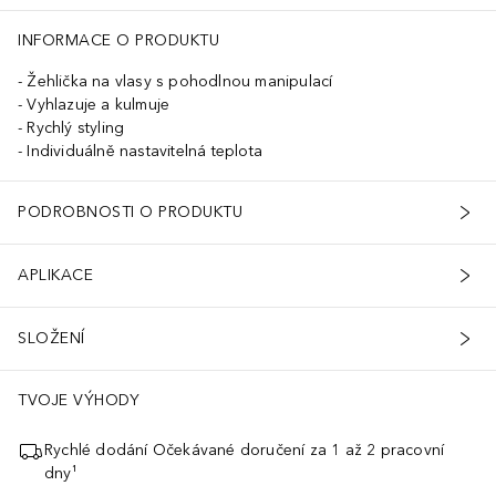
odložku „ Revamp “ a nechte ji vychladnout, než ji uložíte.
INFORMACE O PRODUKTU
Žehlička na vlasy s pohodlnou manipulací
Vyhlazuje a kulmuje
Rychlý styling
Individuálně nastavitelná teplota
PODROBNOSTI O PRODUKTU
APLIKACE
SLOŽENÍ
TVOJE VÝHODY
Rychlé dodání Očekávané doručení za 1 až 2 pracovní
dny¹