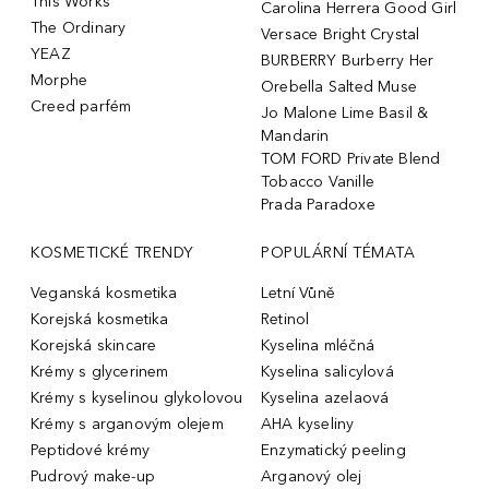
This Works
Carolina Herrera Good Girl
The Ordinary
Versace Bright Crystal
YEAZ
BURBERRY Burberry Her
Morphe
Orebella Salted Muse
Creed parfém
Jo Malone Lime Basil &
Mandarin
TOM FORD Private Blend
Tobacco Vanille
Prada Paradoxe
KOSMETICKÉ TRENDY
POPULÁRNÍ TÉMATA
Veganská kosmetika
Letní Vůně
Korejská kosmetika
Retinol
Korejská skincare
Kyselina mléčná
Krémy s glycerinem
Kyselina salicylová
Krémy s kyselinou glykolovou
Kyselina azelaová
Krémy s arganovým olejem
AHA kyseliny
Peptidové krémy
Enzymatický peeling
Pudrový make-up
Arganový olej