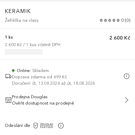
KERAMIK
Žehlička na vlasy
0
(
0
)
1 ks
2 600 Kč
2 600 Kč
 / 
1
kus
včetně DPH
Online
:
Skladem
Doprava zdarma od 699 Kč
Doručení: čt, 13.08.2026 až út, 18.08.2026
Prodejna Douglas
Ověřit dostupnost na prodejně
PŘIDAT DO KOŠÍKU
Odeslání dle