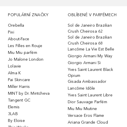
POPULÁRNÍ ZNAČKY
OBLÍBENÉ V PARFÉMECH
Orebella
Sol de Janeiro Brazilian
Crush Cheirosa 62
Pixi
Sol de Janeiro Brazilian
About-Face
Crush Cheirosa 68
Les Filles en Rouje
Lancôme La Vie Est Belle
Miu Miu parfém
Giorgio Armani My Way
Jo Malone London
Giorgio Armani Sì
Lolavie
Yves Saint Laurent Black
Alma K
Opium
Pai Skincare
Gisada Ambassador
Miller Harris
Lancôme Idôle
MINT by Dr. Mintcheva
Yves Saint Laurent Libre
Tangent GC
Dior Sauvage Parfém
Elemis
Miu Miu Miutine
3LAB
Versace Eros Flame
By Eloise
Ariana Grande Cloud