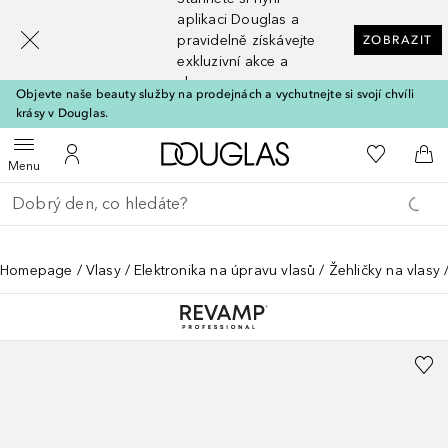
[navigation.slideout.screenreader]
aplikaci Douglas a
pravidelně získávejte
ZOBRAZIT
exkluzivní akce a
slevy
Objevte naše beauty služby na prodejnách a vychutnejte si svojí chvíli
krásy v Douglas.
Domů
K mému se
Otevřít menu
K mému účtu
Do 
Menu
Vraťte se
Proveďte vyhledávání
Homepage
Vlasy
Elektronika na úpravu vlasů
Žehličky na vlasy