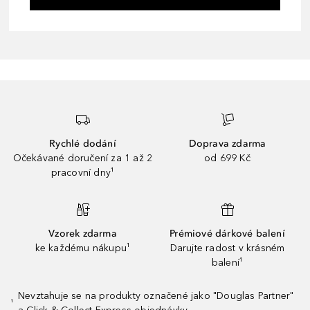
Rychlé dodání
Doprava zdarma
Očekávané doručení za 1 až 2
od 699 Kč
pracovní dny¹
Vzorek zdarma
Prémiové dárkové balení
ke každému nákupu¹
Darujte radost v krásném
balení¹
Nevztahuje se na produkty označené jako "Douglas Partner"
¹