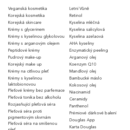
Veganská kosmetika
Letní Vůně
Korejská kosmetika
Retinol
Korejská skincare
Kyselina mléčná
Krémy s glycerinem
Kyselina salicylová
Krémy s kyselinou glykolovou
Kyselina azelaová
Krémy s arganovým olejem
AHA kyseliny
Peptidové krémy
Enzymatický peeling
Pudrový make-up
Arganový olej
Korejský make up
Koenzym Q10
Krémy na citlivou pleť
Mandlový olej
Krémy s kyselinou
Bambucké máslo
laktobionovou
Kokosový olej
Pleťové krémy bez parfemace
Niacinamid
Pleťová tonika bez alkoholu
Ceramidy
Rozjasňující pleťová séra
Panthenol
Pleťová séra proti
Prémiové dárkové balení
pigmentovým skvrnám
Douglas App
Pleťová séra na smíšenou
Karta Douglas
pleť