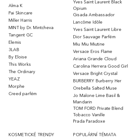
Yves Saint Laurent Black
Alma K
Opium
Pai Skincare
Gisada Ambassador
Miller Harris
Lancôme Idôle
MINT by Dr. Mintcheva
Yves Saint Laurent Libre
Tangent GC
Dior Sauvage Parfém
Elemis
Miu Miu Miutine
3LAB
Versace Eros Flame
By Eloise
Ariana Grande Cloud
This Works
Carolina Herrera Good Girl
The Ordinary
Versace Bright Crystal
YEAZ
BURBERRY Burberry Her
Morphe
Orebella Salted Muse
Creed parfém
Jo Malone Lime Basil &
Mandarin
TOM FORD Private Blend
Tobacco Vanille
Prada Paradoxe
KOSMETICKÉ TRENDY
POPULÁRNÍ TÉMATA