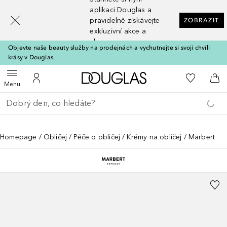
[navigation.slideout.screenreader]
aplikaci Douglas a
pravidelně získávejte
ZOBRAZIT
exkluzivní akce a
slevy
Objevte naše beauty služby na prodejnách a vychutnejte si svojí chvíli
krásy v Douglas.
Domů
K mému se
Otevřít menu
K mému účtu
Do 
Menu
Vraťte se
Proveďte vyhledávání
Homepage
Obličej
Péče o obličej
Krémy na obličej
Marbert