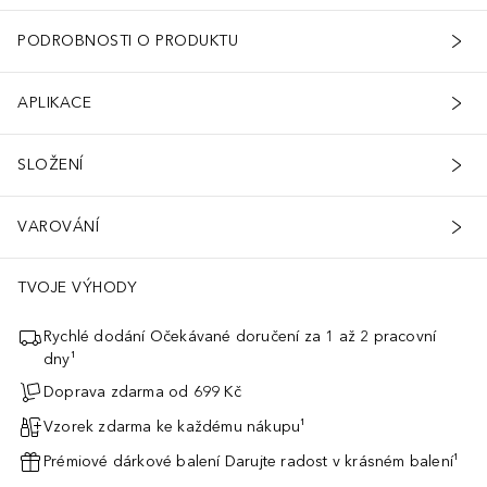
PODROBNOSTI O PRODUKTU
APLIKACE
SLOŽENÍ
VAROVÁNÍ
TVOJE VÝHODY
Rychlé dodání Očekávané doručení za 1 až 2 pracovní
dny¹
Doprava zdarma od 699 Kč
Vzorek zdarma ke každému nákupu¹
Prémiové dárkové balení Darujte radost v krásném balení¹