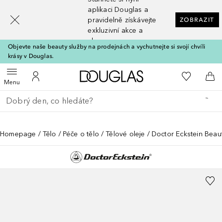
[navigation.slideout.screenreader]
aplikaci Douglas a
pravidelně získávejte
ZOBRAZIT
exkluzivní akce a
slevy
Objevte naše beauty služby na prodejnách a vychutnejte si svojí chvíli
krásy v Douglas.
Domů
K mému se
Otevřít menu
K mému účtu
Do 
Menu
Vraťte se
Proveďte vyhledávání
Homepage
Tělo
Péče o tělo
Tělové oleje
Doctor Eckstein Bea