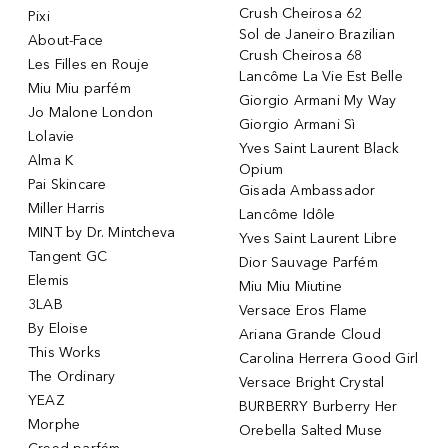
Crush Cheirosa 62
Pixi
Sol de Janeiro Brazilian
About-Face
Crush Cheirosa 68
Les Filles en Rouje
Lancôme La Vie Est Belle
Miu Miu parfém
Giorgio Armani My Way
Jo Malone London
Giorgio Armani Sì
Lolavie
Yves Saint Laurent Black
Alma K
Opium
Pai Skincare
Gisada Ambassador
Miller Harris
Lancôme Idôle
MINT by Dr. Mintcheva
Yves Saint Laurent Libre
Tangent GC
Dior Sauvage Parfém
Elemis
Miu Miu Miutine
3LAB
Versace Eros Flame
By Eloise
Ariana Grande Cloud
This Works
Carolina Herrera Good Girl
The Ordinary
Versace Bright Crystal
YEAZ
BURBERRY Burberry Her
Morphe
Orebella Salted Muse