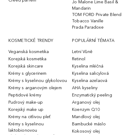
Creed parfém
Jo Malone Lime Basil &
Mandarin
TOM FORD Private Blend
Tobacco Vanille
Prada Paradoxe
KOSMETICKÉ TRENDY
POPULÁRNÍ TÉMATA
Veganská kosmetika
Letní Vůně
Korejská kosmetika
Retinol
Korejská skincare
Kyselina mléčná
Krémy s glycerinem
Kyselina salicylová
Krémy s kyselinou glykolovou
Kyselina azelaová
Krémy s arganovým olejem
AHA kyseliny
Peptidové krémy
Enzymatický peeling
Pudrový make-up
Arganový olej
Korejský make up
Koenzym Q10
Krémy na citlivou pleť
Mandlový olej
Krémy s kyselinou
Bambucké máslo
laktobionovou
Kokosový olej