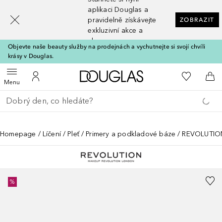
[navigation.slideout.screenreader]
aplikaci Douglas a
pravidelně získávejte
ZOBRAZIT
exkluzivní akce a
slevy
Objevte naše beauty služby na prodejnách a vychutnejte si svojí chvíli
krásy v Douglas.
Domů
K mému se
Otevřít menu
K mému účtu
Do 
Menu
Vraťte se
Proveďte vyhledávání
Homepage
Líčení
Pleť
Primery a podkladové báze
REVOLUTION
%