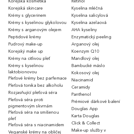
Korejská kosmetika
Retinol
Korejská skincare
Kyselina mléčná
Krémy s glycerinem
Kyselina salicylová
Krémy s kyselinou glykolovou
Kyselina azelaová
Krémy s arganovým olejem
AHA kyseliny
Peptidové krémy
Enzymatický peeling
Pudrový make-up
Arganový olej
Korejský make up
Koenzym Q10
Krémy na citlivou pleť
Mandlový olej
Krémy s kyselinou
Bambucké máslo
laktobionovou
Kokosový olej
Pleťové krémy bez parfemace
Niacinamid
Pleťová tonika bez alkoholu
Ceramidy
Rozjasňující pleťová séra
Panthenol
Pleťová séra proti
Prémiové dárkové balení
pigmentovým skvrnám
Douglas App
Pleťová séra na smíšenou
Karta Douglas
pleť
Click & Collect
Pleťová séra s niacinamidem
Make-up služby v
Veganské krémy na obličej