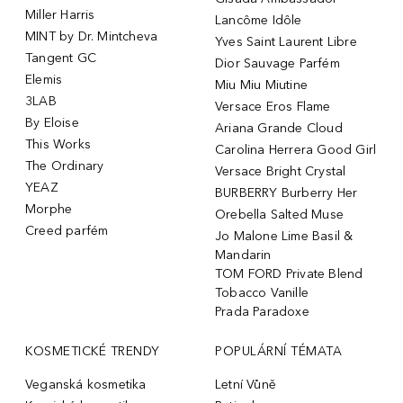
Miller Harris
Lancôme Idôle
MINT by Dr. Mintcheva
Yves Saint Laurent Libre
Tangent GC
Dior Sauvage Parfém
Elemis
Miu Miu Miutine
3LAB
Versace Eros Flame
By Eloise
Ariana Grande Cloud
This Works
Carolina Herrera Good Girl
The Ordinary
Versace Bright Crystal
YEAZ
BURBERRY Burberry Her
Morphe
Orebella Salted Muse
Creed parfém
Jo Malone Lime Basil &
Mandarin
TOM FORD Private Blend
Tobacco Vanille
Prada Paradoxe
KOSMETICKÉ TRENDY
POPULÁRNÍ TÉMATA
Veganská kosmetika
Letní Vůně