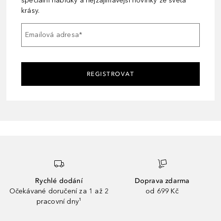
speciální nabídky a nejzajímavější novinky ze světa
krásy.
Emailová adresa
*
REGISTROVAT
Rychlé dodání
Doprava zdarma
Očekávané doručení za 1 až 2
od 699 Kč
pracovní dny¹