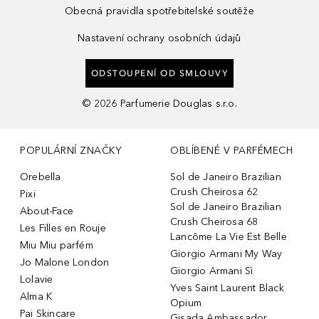
Obecná pravidla spotřebitelské soutěže
Nastavení ochrany osobních údajů
ODSTOUPENÍ OD SMLOUVY
©
2026
Parfumerie Douglas s.r.o.
POPULÁRNÍ ZNAČKY
OBLÍBENÉ V PARFÉMECH
Orebella
Sol de Janeiro Brazilian
Crush Cheirosa 62
Pixi
Sol de Janeiro Brazilian
About-Face
Crush Cheirosa 68
Les Filles en Rouje
Lancôme La Vie Est Belle
Miu Miu parfém
Giorgio Armani My Way
Jo Malone London
Giorgio Armani Sì
Lolavie
Yves Saint Laurent Black
Alma K
Opium
Pai Skincare
Gisada Ambassador