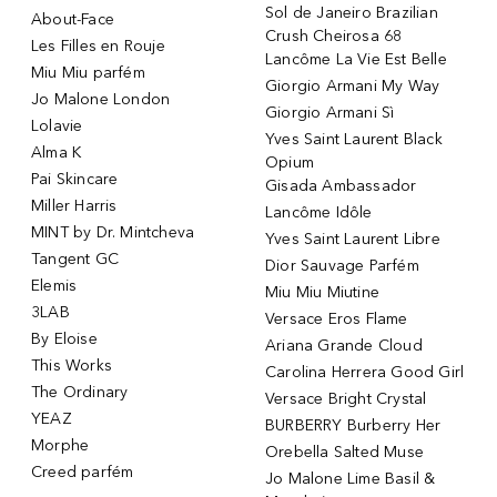
Sol de Janeiro Brazilian
About-Face
Crush Cheirosa 68
Les Filles en Rouje
Lancôme La Vie Est Belle
Miu Miu parfém
Giorgio Armani My Way
Jo Malone London
Giorgio Armani Sì
Lolavie
Yves Saint Laurent Black
Alma K
Opium
Pai Skincare
Gisada Ambassador
Miller Harris
Lancôme Idôle
MINT by Dr. Mintcheva
Yves Saint Laurent Libre
Tangent GC
Dior Sauvage Parfém
Elemis
Miu Miu Miutine
3LAB
Versace Eros Flame
By Eloise
Ariana Grande Cloud
This Works
Carolina Herrera Good Girl
The Ordinary
Versace Bright Crystal
YEAZ
BURBERRY Burberry Her
Morphe
Orebella Salted Muse
Creed parfém
Jo Malone Lime Basil &