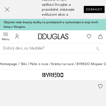
[navigation.slideout.screenreader]
aplikaci Douglas a
pravidelně získávejte
ZOBRAZIT
exkluzivní akce a
slevy
Objevte naše beauty služby na prodejnách a vychutnejte si svojí chvíli
krásy v Douglas.
Domů
K mému se
Otevřít menu
K mému účtu
Do 
Menu
Vraťte se
Proveďte vyhledávání
Homepage
Tělo
Péče o ruce
Krémy na ruce
BYREDO Mojave G