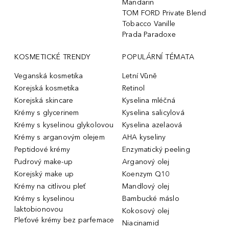
Mandarin
TOM FORD Private Blend
Tobacco Vanille
Prada Paradoxe
KOSMETICKÉ TRENDY
POPULÁRNÍ TÉMATA
Veganská kosmetika
Letní Vůně
Korejská kosmetika
Retinol
Korejská skincare
Kyselina mléčná
Krémy s glycerinem
Kyselina salicylová
Krémy s kyselinou glykolovou
Kyselina azelaová
Krémy s arganovým olejem
AHA kyseliny
Peptidové krémy
Enzymatický peeling
Pudrový make-up
Arganový olej
Korejský make up
Koenzym Q10
Krémy na citlivou pleť
Mandlový olej
Krémy s kyselinou
Bambucké máslo
laktobionovou
Kokosový olej
Pleťové krémy bez parfemace
Niacinamid