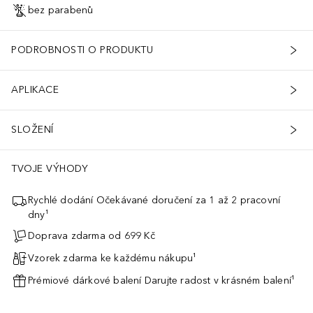
bez parabenů
PODROBNOSTI O PRODUKTU
APLIKACE
SLOŽENÍ
TVOJE VÝHODY
Rychlé dodání Očekávané doručení za 1 až 2 pracovní
dny¹
Doprava zdarma od 699 Kč
Vzorek zdarma ke každému nákupu¹
Prémiové dárkové balení Darujte radost v krásném balení¹