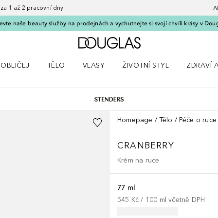
 1 až 2 pracovní dny
A
vte naše beauty služby na prodejnách a vychutnejte si svojí chvíli krásy v Dou
Domů
OBLIČEJ
TĚLO
VLASY
ŽIVOTNÍ STYL
ZDRAVÍ 
dku Líčení
Otevřít nabídku Obličej
Otevřít nabídku Tělo
Otevřít nabídku Vlasy
Otevřít nabídku Životní styl
Otevřít n
Homepage
Tělo
Péče o ruce
CRANBERRY
Krém na ruce
77 ml
545 Kč
 / 
100
ml
včetně DPH