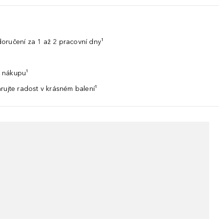
oručení za 1 až 2 pracovní dny¹
 nákupu¹
rujte radost v krásném balení¹