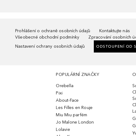
Prohlášení o ochraně osobních údajů
Kontaktujte nás
Všeobecné obchodní podmínky
Zpracování osobních ú
Nastavení ochrany osobních údajů
ODSTOUPENÍ OD 
POPULÁRNÍ ZNAČKY
O
Orebella
S
C
Pixi
S
About-Face
C
Les Filles en Rouje
L
Miu Miu parfém
G
Jo Malone London
G
Lolavie
Y