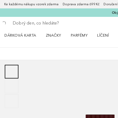
Ke každému nákupu vzorek zdarma Doprava zdarma 699 Kč Doručení za
Obje
Vraťte se
Proveďte vyhledávání
DÁRKOVÁ KARTA
ZNAČKY
PARFÉMY
LÍČENÍ
Otevřít nabídku ZNAČKY
Otevřít nabídku Parfémy
Otevřít nabí