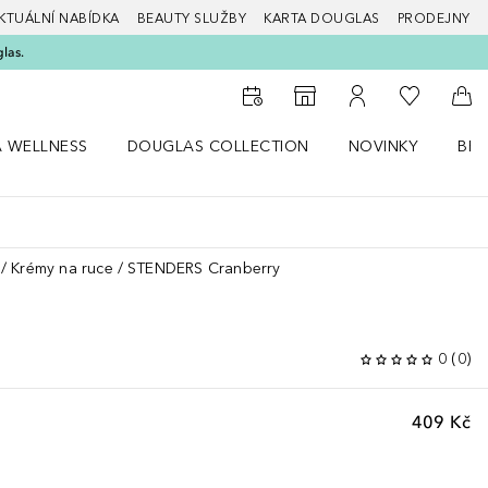
KTUÁLNÍ NABÍDKA
BEAUTY SLUŽBY
KARTA DOUGLAS
PRODEJNY
glas.
K mému se
K vyhledávači prodejen
K mému účtu
Do 
A WELLNESS
DOUGLAS COLLECTION
NOVINKY
BEA
abídku Zdraví a wellness
Otevřít nabídku Douglas Collection
Otevřít nabídku N
Ote
Krémy na ruce
STENDERS Cranberry
0
(
0
)
409 Kč