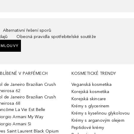
Alternativní řešení sporů
dajů
Obecná pravidla spotřebitelské soutěže
SMLOUVY
BLÍBENÉ V PARFÉMECH
KOSMETICKÉ TRENDY
ol de Janeiro Brazilian Crush
Veganská kosmetika
heirosa 62
Korejská kosmetika
ol de Janeiro Brazilian Crush
Korejská skincare
heirosa 68
Krémy s glycerinem
ancôme La Vie Est Belle
Krémy s kyselinou glykolovou
iorgio Armani My Way
Krémy s arganovým olejem
iorgio Armani Sì
Peptidové krémy
ves Saint Laurent Black Opium