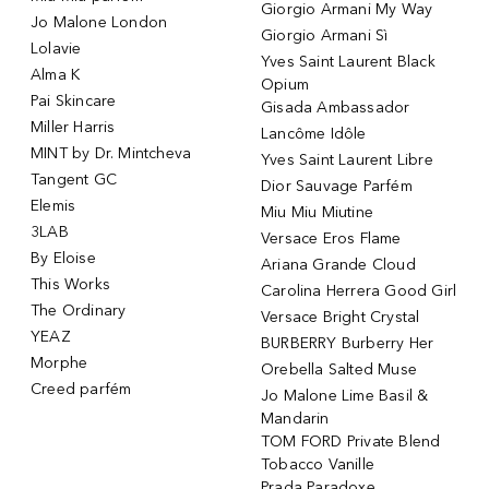
Giorgio Armani My Way
Jo Malone London
Giorgio Armani Sì
Lolavie
Yves Saint Laurent Black
Alma K
Opium
Pai Skincare
Gisada Ambassador
Miller Harris
Lancôme Idôle
MINT by Dr. Mintcheva
Yves Saint Laurent Libre
Tangent GC
Dior Sauvage Parfém
Elemis
Miu Miu Miutine
3LAB
Versace Eros Flame
By Eloise
Ariana Grande Cloud
This Works
Carolina Herrera Good Girl
The Ordinary
Versace Bright Crystal
YEAZ
BURBERRY Burberry Her
Morphe
Orebella Salted Muse
Creed parfém
Jo Malone Lime Basil &
Mandarin
TOM FORD Private Blend
Tobacco Vanille
Prada Paradoxe