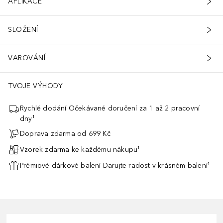
APLIKACE
SLOŽENÍ
VAROVÁNÍ
TVOJE VÝHODY
Rychlé dodání Očekávané doručení za 1 až 2 pracovní
dny¹
Doprava zdarma od 699 Kč
Vzorek zdarma ke každému nákupu¹
Prémiové dárkové balení Darujte radost v krásném balení¹