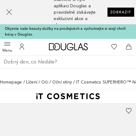
[navigation.slideout.screenreader]
aplikaci Douglas a
pravidelně získávejte
ZOBRAZIT
exkluzivní akce a
slevy
Objevte naše beauty služby na prodejnách a vychutnejte si svojí chvíli
krásy v Douglas.
Domů
K mému se
Otevřít menu
K mému účtu
Do 
Menu
Vraťte se
Proveďte vyhledávání
Homepage
Líčení
Oči
Oční stíny
IT Cosmetics SUPERHERO™ No 