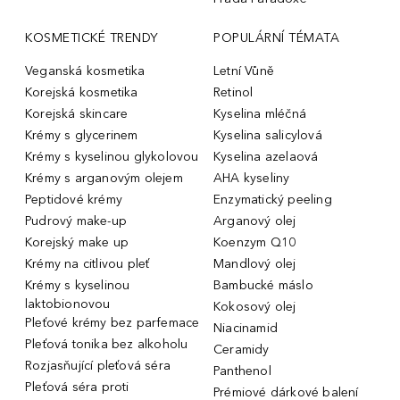
KOSMETICKÉ TRENDY
POPULÁRNÍ TÉMATA
Veganská kosmetika
Letní Vůně
Korejská kosmetika
Retinol
Korejská skincare
Kyselina mléčná
Krémy s glycerinem
Kyselina salicylová
Krémy s kyselinou glykolovou
Kyselina azelaová
Krémy s arganovým olejem
AHA kyseliny
Peptidové krémy
Enzymatický peeling
Pudrový make-up
Arganový olej
Korejský make up
Koenzym Q10
Krémy na citlivou pleť
Mandlový olej
Krémy s kyselinou
Bambucké máslo
laktobionovou
Kokosový olej
Pleťové krémy bez parfemace
Niacinamid
Pleťová tonika bez alkoholu
Ceramidy
Rozjasňující pleťová séra
Panthenol
Pleťová séra proti
Prémiové dárkové balení