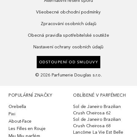
Alternativní řešení sporů
Všeobecné obchodní podmínky
Zpracování osobních údajů
Obecná pravidla spotřebitelské soutěže
Nastavení ochrany osobních údajů
ODSTOUPENÍ OD SMLOUVY
©
2026
Parfumerie Douglas s.r.o.
POPULÁRNÍ ZNAČKY
OBLÍBENÉ V PARFÉMECH
Orebella
Sol de Janeiro Brazilian
Crush Cheirosa 62
Pixi
Sol de Janeiro Brazilian
About-Face
Crush Cheirosa 68
Les Filles en Rouje
Lancôme La Vie Est Belle
Miu Miu parfém