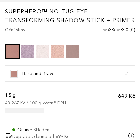
SUPERHERO™
NO TUG EYE
TRANSFORMING SHADOW STICK + PRIMER
Oční stíny
0
(
0
)
Bare and Brave
1.5 g
649 Kč
43 267 Kč
 / 
100
g
včetně DPH
Online
:
Skladem
Doprava zdarma od
699 Kč