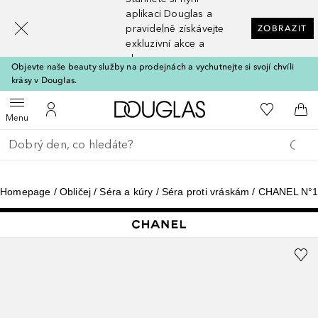
[navigation.slideout.screenreader]
aplikaci Douglas a
pravidelně získávejte
ZOBRAZIT
exkluzivní akce a
slevy
Objevte naše beauty služby na prodejnách a vychutnejte si svojí chvíli
krásy v Douglas.
Domů
K mému se
Otevřít menu
K mému účtu
Do 
Menu
Vraťte se
Proveďte vyhledávání
Homepage
Obličej
Séra a kúry
Séra proti vráskám
CHANEL N°1