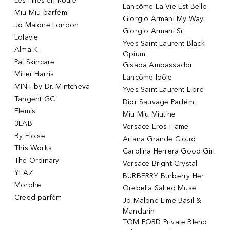
Les Filles en Rouje
Lancôme La Vie Est Belle
Miu Miu parfém
Giorgio Armani My Way
Jo Malone London
Giorgio Armani Sì
Lolavie
Yves Saint Laurent Black
Alma K
Opium
Pai Skincare
Gisada Ambassador
Miller Harris
Lancôme Idôle
MINT by Dr. Mintcheva
Yves Saint Laurent Libre
Tangent GC
Dior Sauvage Parfém
Elemis
Miu Miu Miutine
3LAB
Versace Eros Flame
By Eloise
Ariana Grande Cloud
This Works
Carolina Herrera Good Girl
The Ordinary
Versace Bright Crystal
YEAZ
BURBERRY Burberry Her
Morphe
Orebella Salted Muse
Creed parfém
Jo Malone Lime Basil &
Mandarin
TOM FORD Private Blend