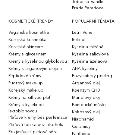
Tobacco Vanille
Prada Paradoxe
KOSMETICKÉ TRENDY
POPULÁRNÍ TÉMATA
Veganská kosmetika
Letní Vůně
Korejská kosmetika
Retinol
Korejská skincare
Kyselina mléčná
Krémy s glycerinem
Kyselina salicylová
Krémy s kyselinou glykolovou
Kyselina azelaová
Krémy s arganovým olejem
AHA kyseliny
Peptidové krémy
Enzymatický peeling
Pudrový make-up
Arganový olej
Korejský make up
Koenzym Q10
Krémy na citlivou pleť
Mandlový olej
Krémy s kyselinou
Bambucké máslo
laktobionovou
Kokosový olej
Pleťové krémy bez parfemace
Niacinamid
Pleťová tonika bez alkoholu
Ceramidy
Rozjasňující pleťová séra
Panthenol