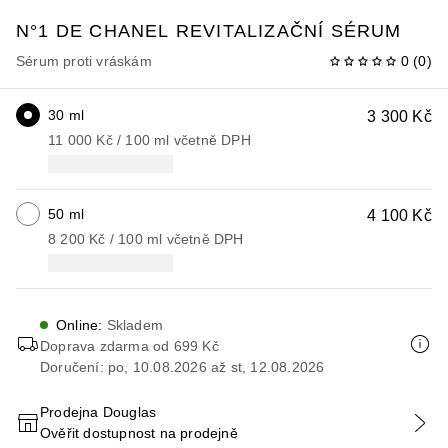
N°1 DE CHANEL
REVITALIZAČNÍ SÉRUM
Sérum proti vráskám
0
(
0
)
30 ml
3 300 Kč
11 000 Kč
 / 
100
ml
včetně DPH
50 ml
4 100 Kč
8 200 Kč
 / 
100
ml
včetně DPH
Online
:
Skladem
Doprava zdarma od 699 Kč
Doručení: po, 10.08.2026 až st, 12.08.2026
Prodejna Douglas
Ověřit dostupnost na prodejně
PŘIDAT DO KOŠÍKU