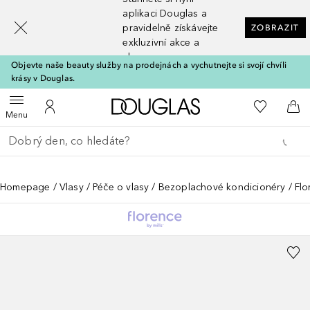
[navigation.slideout.screenreader]
aplikaci Douglas a
pravidelně získávejte
ZOBRAZIT
exkluzivní akce a
slevy
Objevte naše beauty služby na prodejnách a vychutnejte si svojí chvíli
krásy v Douglas.
Domů
K mému se
Otevřít menu
K mému účtu
Do 
Menu
Vraťte se
Proveďte vyhledávání
Homepage
Vlasy
Péče o vlasy
Bezoplachové kondicionéry
Flo