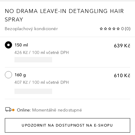
NO DRAMA LEAVE-IN DETANGLING HAIR
SPRAY
Bezoplachový kondicionér
0
(
0
)
150 ml
639 Kč
426 Kč
 / 
100
ml
včetně DPH
160 g
610 Kč
407 Kč
 / 
100
ml
včetně DPH
Online
:
Momentálně nedostupné
UPOZORNIT NA DOSTUPNOST NA E-SHOPU