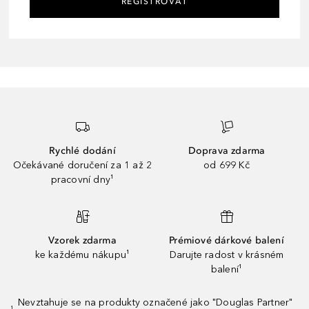
REGISTROVAT
Rychlé dodání
Doprava zdarma
Očekávané doručení za 1 až 2
od 699 Kč
pracovní dny¹
Vzorek zdarma
Prémiové dárkové balení
ke každému nákupu¹
Darujte radost v krásném
balení¹
Nevztahuje se na produkty označené jako "Douglas Partner"