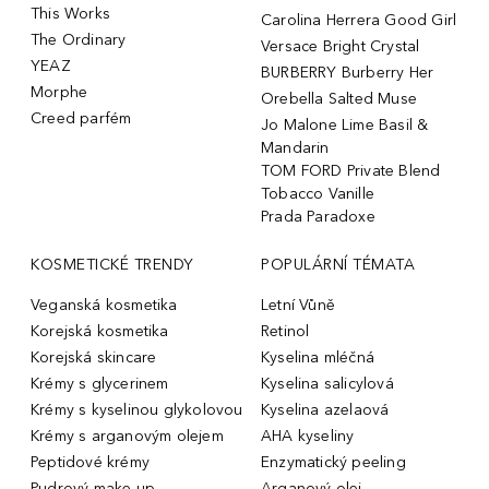
This Works
Carolina Herrera Good Girl
The Ordinary
Versace Bright Crystal
YEAZ
BURBERRY Burberry Her
Morphe
Orebella Salted Muse
Creed parfém
Jo Malone Lime Basil &
Mandarin
TOM FORD Private Blend
Tobacco Vanille
Prada Paradoxe
KOSMETICKÉ TRENDY
POPULÁRNÍ TÉMATA
Veganská kosmetika
Letní Vůně
Korejská kosmetika
Retinol
Korejská skincare
Kyselina mléčná
Krémy s glycerinem
Kyselina salicylová
Krémy s kyselinou glykolovou
Kyselina azelaová
Krémy s arganovým olejem
AHA kyseliny
Peptidové krémy
Enzymatický peeling
Pudrový make-up
Arganový olej