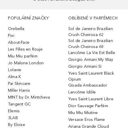
POPULÁRNÍ ZNAČKY
OBLÍBENÉ V PARFÉMECH
Orebella
Sol de Janeiro Brazilian
Crush Cheirosa 62
Pixi
Sol de Janeiro Brazilian
About-Face
Crush Cheirosa 68
Les Filles en Rouje
Lancôme La Vie Est Belle
Miu Miu parfém
Giorgio Armani My Way
Jo Malone London
Giorgio Armani Sì
Lolavie
Yves Saint Laurent Black
Alma K
Opium
Pai Skincare
Gisada Ambassador
Miller Harris
Lancôme Idôle
MINT by Dr. Mintcheva
Yves Saint Laurent Libre
Tangent GC
Dior Sauvage Parfém
Elemis
Miu Miu Miutine
3LAB
Versace Eros Flame
By Eloise
Ariana Grande Cloud