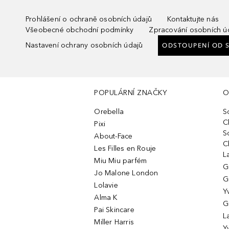
Prohlášení o ochraně osobních údajů
Kontaktujte nás
Všeobecné obchodní podmínky
Zpracování osobních ú
Nastavení ochrany osobních údajů
ODSTOUPENÍ OD 
POPULÁRNÍ ZNAČKY
O
Orebella
S
C
Pixi
S
About-Face
C
Les Filles en Rouje
L
Miu Miu parfém
G
Jo Malone London
G
Lolavie
Y
Alma K
G
Pai Skincare
L
Miller Harris
Y