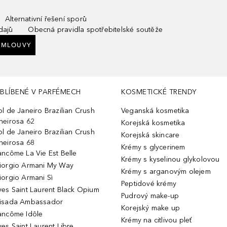
Alternativní řešení sporů
dajů
Obecná pravidla spotřebitelské soutěže
SMLOUVY
BLÍBENÉ V PARFÉMECH
KOSMETICKÉ TRENDY
ol de Janeiro Brazilian Crush
Veganská kosmetika
heirosa 62
Korejská kosmetika
ol de Janeiro Brazilian Crush
Korejská skincare
heirosa 68
Krémy s glycerinem
ancôme La Vie Est Belle
Krémy s kyselinou glykolovou
iorgio Armani My Way
Krémy s arganovým olejem
iorgio Armani Sì
Peptidové krémy
ves Saint Laurent Black Opium
Pudrový make-up
isada Ambassador
Korejský make up
ancôme Idôle
Krémy na citlivou pleť
ves Saint Laurent Libre