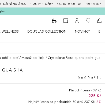
KTUÁLNÍ NABÍDKA
BEAUTY SLUŽBY
KARTA DOUGLAS
PRODEJNY
glas.
K mému se
K vyhledávači prodejen
K mému účtu
Do 
A WELLNESS
DOUGLAS COLLECTION
NOVINKY
BEA
abídku Zdraví a wellness
Otevřít nabídku Douglas Collection
Otevřít nabídku N
Ote
 péči o pleť
Masáž obličeje
Crystallove Rose quartz point gua s
T GUA SHA
0
(
0
)
Původní cena
439 Kč
225 Kč
Nejnižší cena za posledních 30 dnů
237 Kč
-5%