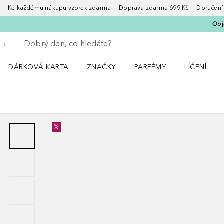
Ke každému nákupu vzorek zdarma Doprava zdarma 699 Kč Doručení za
Obje
Vraťte se
Proveďte vyhledávání
DÁRKOVÁ KARTA
ZNAČKY
PARFÉMY
LÍČENÍ
Otevřít nabídku ZNAČKY
Otevřít nabídku Parfémy
Otevřít nabí
%