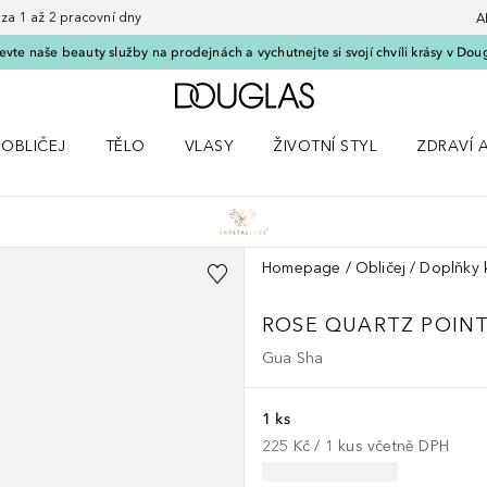
 1 až 2 pracovní dny
A
vte naše beauty služby na prodejnách a vychutnejte si svojí chvíli krásy v Dou
Domů
OBLIČEJ
TĚLO
VLASY
ŽIVOTNÍ STYL
ZDRAVÍ 
dku Líčení
Otevřít nabídku Obličej
Otevřít nabídku Tělo
Otevřít nabídku Vlasy
Otevřít nabídku Životní styl
Otevřít n
Homepage
Obličej
Doplňky k
ROSE QUARTZ POIN
Gua Sha
1 ks
225 Kč
 / 
1
kus
včetně DPH