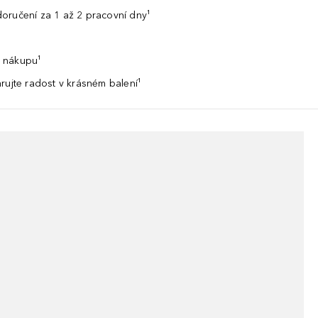
oručení za 1 až 2 pracovní dny¹
 nákupu¹
rujte radost v krásném balení¹