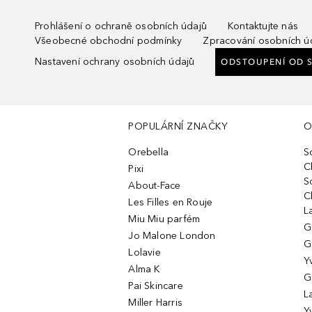
Prohlášení o ochraně osobních údajů
Kontaktujte nás
Všeobecné obchodní podmínky
Zpracování osobních ú
Nastavení ochrany osobních údajů
ODSTOUPENÍ OD 
POPULÁRNÍ ZNAČKY
O
Orebella
S
C
Pixi
S
About-Face
C
Les Filles en Rouje
L
Miu Miu parfém
G
Jo Malone London
G
Lolavie
Y
Alma K
G
Pai Skincare
L
Miller Harris
Y