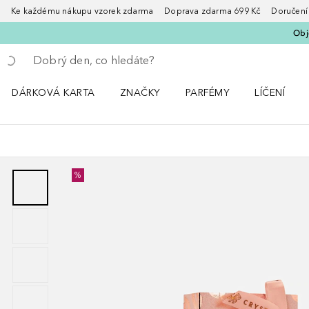
Ke každému nákupu vzorek zdarma Doprava zdarma 699 Kč Doručení za
Obje
Vraťte se
Proveďte vyhledávání
DÁRKOVÁ KARTA
ZNAČKY
PARFÉMY
LÍČENÍ
Otevřít nabídku ZNAČKY
Otevřít nabídku Parfémy
Otevřít nabí
%