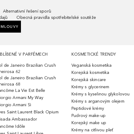
Alternativní řešení sporů
dajů
Obecná pravidla spotřebitelské soutěže
SMLOUVY
BLÍBENÉ V PARFÉMECH
KOSMETICKÉ TRENDY
ol de Janeiro Brazilian Crush
Veganská kosmetika
heirosa 62
Korejská kosmetika
ol de Janeiro Brazilian Crush
Korejská skincare
heirosa 68
Krémy s glycerinem
ancôme La Vie Est Belle
Krémy s kyselinou glykolovou
iorgio Armani My Way
Krémy s arganovým olejem
iorgio Armani Sì
Peptidové krémy
ves Saint Laurent Black Opium
Pudrový make-up
isada Ambassador
Korejský make up
ancôme Idôle
Krémy na citlivou pleť
ves Saint Laurent Libre