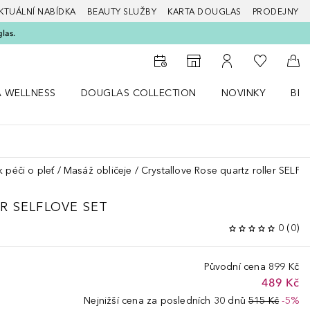
KTUÁLNÍ NABÍDKA
BEAUTY SLUŽBY
KARTA DOUGLAS
PRODEJNY
glas.
K mému se
K vyhledávači prodejen
K mému účtu
Do 
A WELLNESS
DOUGLAS COLLECTION
NOVINKY
BEA
abídku Zdraví a wellness
Otevřít nabídku Douglas Collection
Otevřít nabídku N
Ote
 péči o pleť
Masáž obličeje
Crystallove Rose quartz roller SELFL
R SELFLOVE SET
0
(
0
)
Původní cena
899 Kč
489 Kč
Nejnižší cena za posledních 30 dnů
515 Kč
-5%