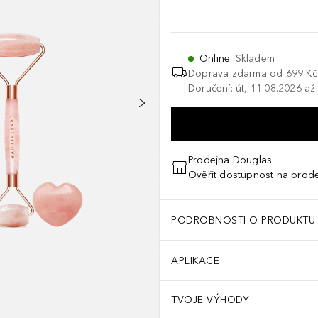
Online
:
Skladem
Doprava zdarma od
699 Kč
Doručení: út, 11.08.2026 až
Prodejna Douglas
Ověřit dostupnost na prod
PODROBNOSTI O PRODUKTU
APLIKACE
TVOJE VÝHODY