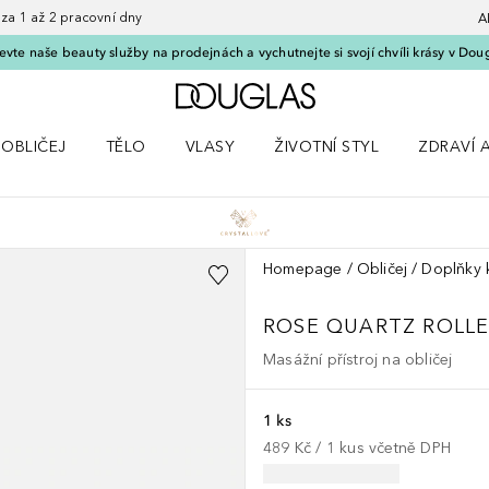
 1 až 2 pracovní dny
A
vte naše beauty služby na prodejnách a vychutnejte si svojí chvíli krásy v Dou
Domů
OBLIČEJ
TĚLO
VLASY
ŽIVOTNÍ STYL
ZDRAVÍ 
dku Líčení
Otevřít nabídku Obličej
Otevřít nabídku Tělo
Otevřít nabídku Vlasy
Otevřít nabídku Životní styl
Otevřít n
Homepage
Obličej
Doplňky k
ROSE QUARTZ ROLLE
Masážní přístroj na obličej
1 ks
489 Kč
 / 
1
kus
včetně DPH