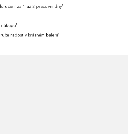
oručení za 1 až 2 pracovní dny¹
 nákupu¹
rujte radost v krásném balení¹