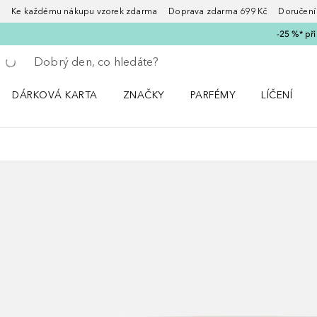
Ke každému nákupu vzorek zdarma Doprava zdarma 699 Kč Doručení za
-25 %* př
Vraťte se
Proveďte vyhledávání
DÁRKOVÁ KARTA
ZNAČKY
PARFÉMY
LÍČENÍ
Otevřít nabídku ZNAČKY
Otevřít nabídku Parfémy
Otevřít nabí