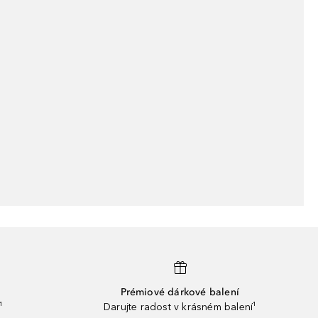
Prémiové dárkové balení
¹
Darujte radost v krásném balení¹