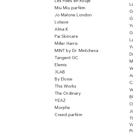
Les Filles en Rouje
L
Miu Miu parfém
G
Jo Malone London
G
Lolavie
Y
Alma K
G
Pai Skincare
L
Miller Harris
Y
MINT by Dr. Mintcheva
D
Tangent GC
M
Elemis
V
3LAB
A
By Eloise
C
This Works
V
The Ordinary
B
YEAZ
O
Morphe
J
Creed parfém
T
Va
P