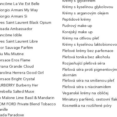
Krémy s glycerinem
ancôme La Vie Est Belle
Krémy s kyselinou glykolovou
iorgio Armani My Way
Krémy s arganovým olejem
iorgio Armani Sì
Peptidové krémy
ves Saint Laurent Black Opium
Pudrový make-up
isada Ambassador
Korejský make up
ancôme Idôle
Krémy na citlivou pleť
ves Saint Laurent Libre
Krémy s kyselinou laktobionov
ior Sauvage Parfém
Pleťové krémy bez parfemace
iu Miu Miutine
Pleťová tonika bez alkoholu
ersace Eros Flame
Rozjasňující pleťová séra
riana Grande Cloud
Pleťová séra proti pigmentovým
arolina Herrera Good Girl
skvrnám
ersace Bright Crystal
Pleťová séra na smíšenou pleť
URBERRY Burberry Her
Pleťová séra s niacinamidem
rebella Salted Muse
Veganské krémy na obličej
o Malone Lime Basil & Mandarin
Miniatury parfémů, cestovní fla
OM FORD Private Blend Tobacco
Kosmetika na rozšířené póry
nille
rada Paradoxe