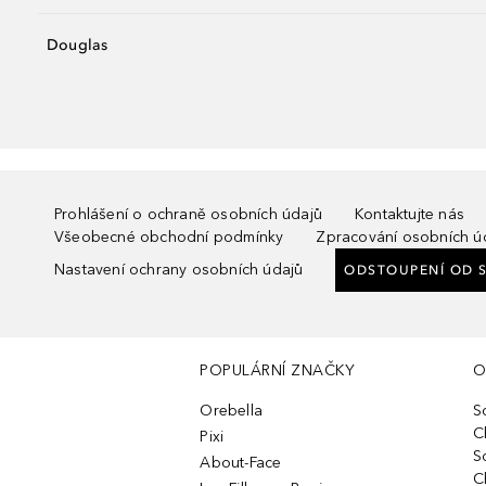
Douglas
Prohlášení o ochraně osobních údajů
Kontaktujte nás
Všeobecné obchodní podmínky
Zpracování osobních ú
Nastavení ochrany osobních údajů
ODSTOUPENÍ OD 
POPULÁRNÍ ZNAČKY
O
Orebella
S
C
Pixi
S
About-Face
C