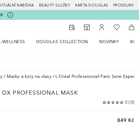
KTUÁLNÍ NABÍDKA
BEAUTY SLUŽBY
KARTA DOUGLAS
PRODEJNY
20
K mému se
K vyhledávači prodejen
K mému účtu
Do 
A WELLNESS
DOUGLAS COLLECTION
NOVINKY
BEA
abídku Zdraví a wellness
Otevřít nabídku Douglas Collection
Otevřít nabídku N
Ote
sy
Masky a kúry na vlasy
L´Oréal Professionnel Paris Serie Expert
L DX
PROFESSIONAL MASK
0
(
0
)
849 Kč