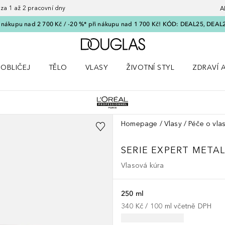
 1 až 2 pracovní dny
A
i nákupu nad 2 700 Kč / -20 %* při nákupu nad 1 700 Kč! KÓD: DEAL25, DEAL
Domů
OBLIČEJ
TĚLO
VLASY
ŽIVOTNÍ STYL
ZDRAVÍ 
dku Líčení
Otevřít nabídku Obličej
Otevřít nabídku Tělo
Otevřít nabídku Vlasy
Otevřít nabídku Životní styl
Otevřít n
Homepage
Vlasy
Péče o vla
SERIE EXPERT META
Vlasová kúra
250 ml
340 Kč
 / 
100
ml
včetně DPH