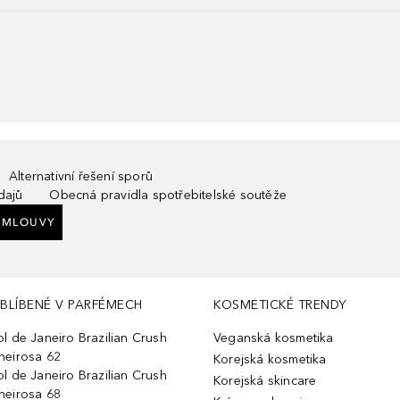
Alternativní řešení sporů
dajů
Obecná pravidla spotřebitelské soutěže
SMLOUVY
BLÍBENÉ V PARFÉMECH
KOSMETICKÉ TRENDY
ol de Janeiro Brazilian Crush
Veganská kosmetika
heirosa 62
Korejská kosmetika
ol de Janeiro Brazilian Crush
Korejská skincare
heirosa 68