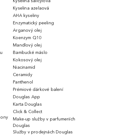
Kyselina salicylová
Kyselina azelaová
AHA kyseliny
Enzymatický peeling
Arganový olej
Koenzym Q10
Mandlový olej
ou
Bambucké máslo
Kokosový olej
Niacinamid
Ceramidy
Panthenol
Prémiové dárkové balení
Douglas App
Karta Douglas
Click & Collect
kony
Make-up služby v parfumeriích
Douglas
Služby v prodejnách Douglas