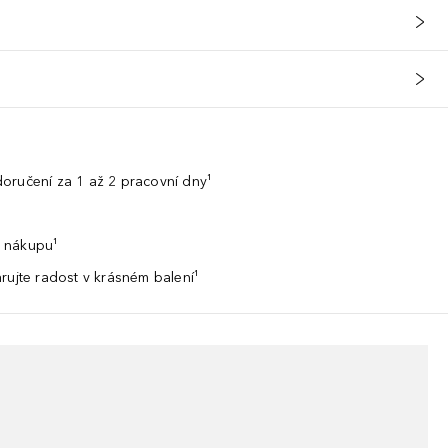
oručení za 1 až 2 pracovní dny¹
 nákupu¹
rujte radost v krásném balení¹