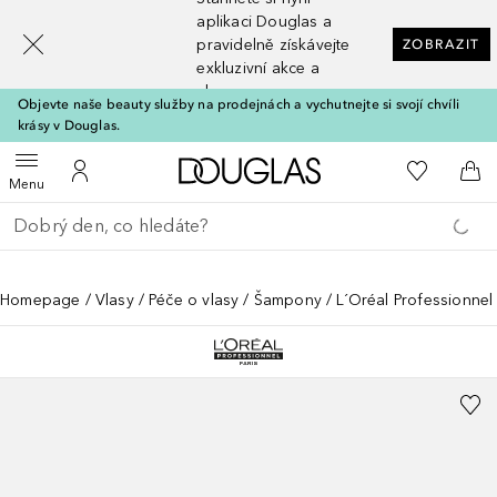
[navigation.slideout.screenreader]
aplikaci Douglas a
pravidelně získávejte
ZOBRAZIT
exkluzivní akce a
slevy
Objevte naše beauty služby na prodejnách a vychutnejte si svojí chvíli
krásy v Douglas.
Domů
K mému se
Otevřít menu
K mému účtu
Do 
Menu
Vraťte se
Proveďte vyhledávání
Homepage
Vlasy
Péče o vlasy
Šampony
L´Oréal Professionne