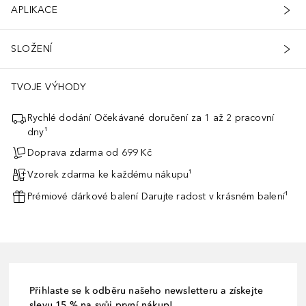
APLIKACE
SLOŽENÍ
TVOJE VÝHODY
Rychlé dodání Očekávané doručení za 1 až 2 pracovní
dny¹
Doprava zdarma od 699 Kč
Vzorek zdarma ke každému nákupu¹
Prémiové dárkové balení Darujte radost v krásném balení¹
Přihlaste se k odběru našeho newsletteru a získejte
slevu 15 % na svůj první nákup!