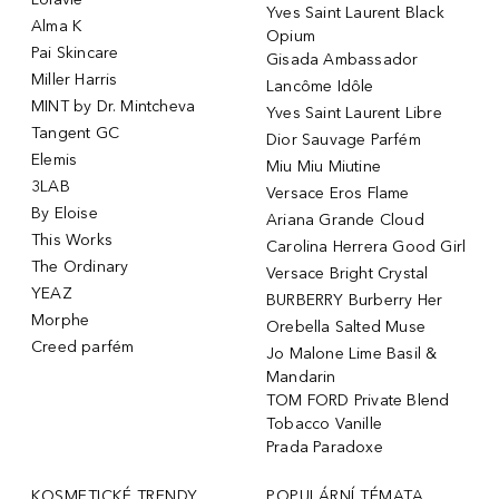
Yves Saint Laurent Black
Alma K
Opium
Pai Skincare
Gisada Ambassador
Miller Harris
Lancôme Idôle
MINT by Dr. Mintcheva
Yves Saint Laurent Libre
Tangent GC
Dior Sauvage Parfém
Elemis
Miu Miu Miutine
3LAB
Versace Eros Flame
By Eloise
Ariana Grande Cloud
This Works
Carolina Herrera Good Girl
The Ordinary
Versace Bright Crystal
YEAZ
BURBERRY Burberry Her
Morphe
Orebella Salted Muse
Creed parfém
Jo Malone Lime Basil &
Mandarin
TOM FORD Private Blend
Tobacco Vanille
Prada Paradoxe
KOSMETICKÉ TRENDY
POPULÁRNÍ TÉMATA