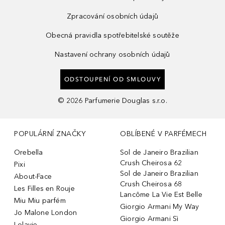
Zpracování osobních údajů
Obecná pravidla spotřebitelské soutěže
Nastavení ochrany osobních údajů
ODSTOUPENÍ OD SMLOUVY
©
2026
Parfumerie Douglas s.r.o.
POPULÁRNÍ ZNAČKY
OBLÍBENÉ V PARFÉMECH
Orebella
Sol de Janeiro Brazilian
Crush Cheirosa 62
Pixi
Sol de Janeiro Brazilian
About-Face
Crush Cheirosa 68
Les Filles en Rouje
Lancôme La Vie Est Belle
Miu Miu parfém
Giorgio Armani My Way
Jo Malone London
Giorgio Armani Sì
Lolavie