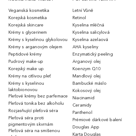
Veganská kosmetika
Letní Vůně
Korejská kosmetika
Retinol
Korejská skincare
Kyselina mléčná
Krémy s glycerinem
Kyselina salicylová
Krémy s kyselinou glykolovou
Kyselina azelaová
Krémy s arganovým olejem
AHA kyseliny
Peptidové krémy
Enzymatický peeling
Pudrový make-up
Arganový olej
Korejský make up
Koenzym Q10
Krémy na citlivou pleť
Mandlový olej
Krémy s kyselinou
Bambucké máslo
laktobionovou
Kokosový olej
Pleťové krémy bez parfemace
Niacinamid
Pleťová tonika bez alkoholu
Ceramidy
Rozjasňující pleťová séra
Panthenol
Pleťová séra proti
Prémiové dárkové balení
pigmentovým skvrnám
Douglas App
Pleťová séra na smíšenou
Karta Douglas