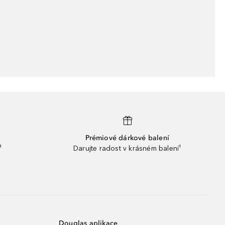
Prémiové dárkové balení
¹
Darujte radost v krásném balení¹
Douglas aplikace