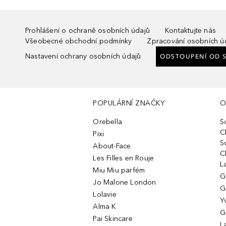
Prohlášení o ochraně osobních údajů
Kontaktujte nás
Všeobecné obchodní podmínky
Zpracování osobních ú
Nastavení ochrany osobních údajů
ODSTOUPENÍ OD 
POPULÁRNÍ ZNAČKY
O
Orebella
S
C
Pixi
S
About-Face
C
Les Filles en Rouje
L
Miu Miu parfém
G
Jo Malone London
G
Lolavie
Y
Alma K
G
Pai Skincare
L