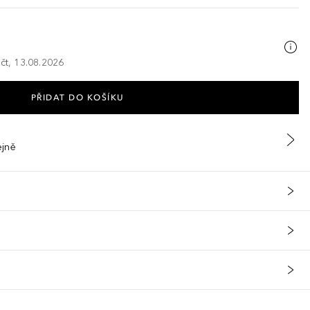
 čt, 13.08.2026
PŘIDAT DO KOŠÍKU
ejně
olut Repair ve srovnání s běžným šamponem