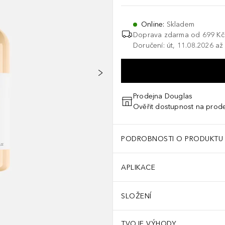
Online
:
Skladem
Doprava zdarma od
699 Kč
Doručení: út, 11.08.2026 až
Prodejna Douglas
Ověřit dostupnost na prod
PODROBNOSTI O PRODUKTU
APLIKACE
SLOŽENÍ
kacích **Šampon + Zlatá maska Absolut Repair a Šampon + maska Abs
TVOJE VÝHODY