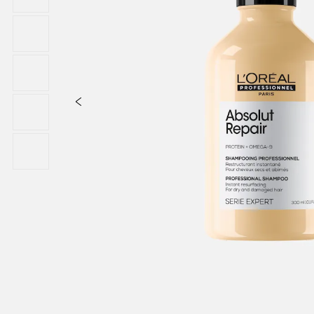
in 1 před úpravou účesu. *Šampon + maska Absolut Repair po 5 apli