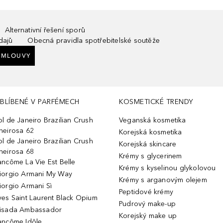
Alternativní řešení sporů
dajů
Obecná pravidla spotřebitelské soutěže
SMLOUVY
BLÍBENÉ V PARFÉMECH
KOSMETICKÉ TRENDY
ol de Janeiro Brazilian Crush
Veganská kosmetika
heirosa 62
Korejská kosmetika
ol de Janeiro Brazilian Crush
Korejská skincare
heirosa 68
Krémy s glycerinem
ancôme La Vie Est Belle
Krémy s kyselinou glykolovou
iorgio Armani My Way
Krémy s arganovým olejem
iorgio Armani Sì
Peptidové krémy
ves Saint Laurent Black Opium
Pudrový make-up
isada Ambassador
Korejský make up
ancôme Idôle