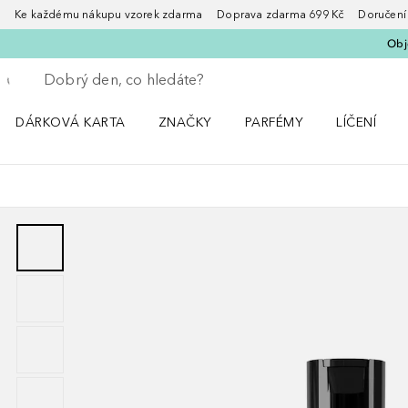
Ke každému nákupu vzorek zdarma Doprava zdarma 699 Kč Doručení za
Obje
Vraťte se
Proveďte vyhledávání
DÁRKOVÁ KARTA
ZNAČKY
PARFÉMY
LÍČENÍ
Otevřít nabídku ZNAČKY
Otevřít nabídku Parfémy
Otevřít nabí