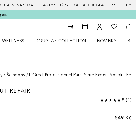
KTUÁLNÍ NABÍDKA
BEAUTY SLUŽBY
KARTA DOUGLAS
PRODEJNY
glas.
K mému se
K vyhledávači prodejen
K mému účtu
Do 
A WELLNESS
DOUGLAS COLLECTION
NOVINKY
BEA
abídku Zdraví a wellness
Otevřít nabídku Douglas Collection
Otevřít nabídku N
Ote
sy
Šampony
L´Oréal Professionnel Paris Serie Expert Absolut Repa
UT REPAIR
5
(
1
)
549 Kč