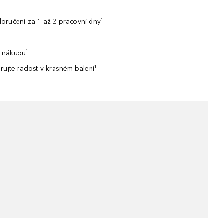
oručení za 1 až 2 pracovní dny¹
 nákupu¹
rujte radost v krásném balení¹