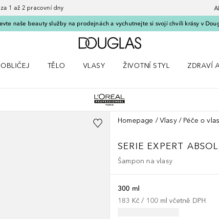
 1 až 2 pracovní dny
A
vte naše beauty služby na prodejnách a vychutnejte si svojí chvíli krásy v Dou
Domů
OBLIČEJ
TĚLO
VLASY
ŽIVOTNÍ STYL
ZDRAVÍ 
dku Líčení
Otevřít nabídku Obličej
Otevřít nabídku Tělo
Otevřít nabídku Vlasy
Otevřít nabídku Životní styl
Otevřít n
Homepage
Vlasy
Péče o vla
SERIE EXPERT ABSOL
Šampon na vlasy
300 ml
183 Kč
 / 
100
ml
včetně DPH