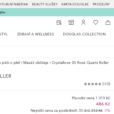
KTUÁLNÍ NABÍDKA
BEAUTY SLUŽBY
KARTA DOUGLAS
PRODEJNY
glas.
K mému se
K vyhledávači prodejen
K mému účtu
Do 
STYL
ZDRAVÍ A WELLNESS
DOUGLAS COLLECTION
bídku Životní styl
Otevřít nabídku Zdraví a wellness
Otevřít nabídku Douglas Colle
 péči o pleť
Masáž obličeje
Crystallove 3D Rose Quartz Roller
LLER
0
(
0
)
Původní cena
1 019 Kč
486 Kč
Nejnižší cena za posledních 30 dnů
512 Kč
-5%