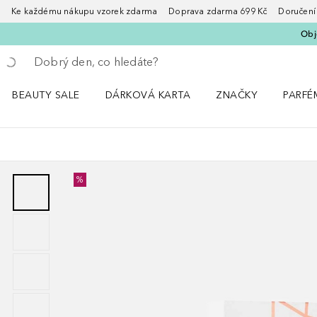
Ke každému nákupu vzorek zdarma Doprava zdarma 699 Kč Doručení za
Obje
Vraťte se
Proveďte vyhledávání
BEAUTY SALE
DÁRKOVÁ KARTA
ZNAČKY
PARFÉ
Otevřít nabídku BEAUTY SALE
Otevřít nabídku ZNA
Otevřít
%