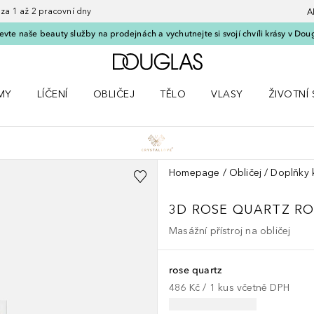
 1 až 2 pracovní dny
A
vte naše beauty služby na prodejnách a vychutnejte si svojí chvíli krásy v Dou
Domů
MY
LÍČENÍ
OBLIČEJ
TĚLO
VLASY
ŽIVOTNÍ 
ČKY
 nabídku Parfémy
Otevřít nabídku Líčení
Otevřít nabídku Obličej
Otevřít nabídku Tělo
Otevřít nabídku Vlasy
Otevřít na
Homepage
Obličej
Doplňky k
3D ROSE QUARTZ RO
Masážní přístroj na obličej
rose quartz
486 Kč
 / 
1
kus
včetně DPH