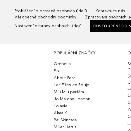
Prohlášení o ochraně osobních údajů
Kontaktujte nás
Všeobecné obchodní podmínky
Zpracování osobních ú
Nastavení ochrany osobních údajů
ODSTOUPENÍ OD 
POPULÁRNÍ ZNAČKY
O
Orebella
S
C
Pixi
S
About-Face
C
Les Filles en Rouje
L
Miu Miu parfém
G
Jo Malone London
G
Lolavie
Y
Alma K
G
Pai Skincare
L
Miller Harris
Y