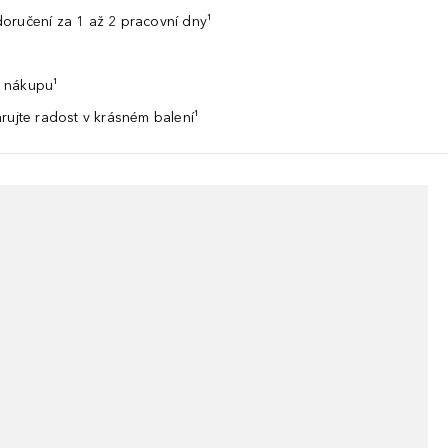
oručení za 1 až 2 pracovní dny¹
 nákupu¹
rujte radost v krásném balení¹