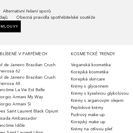
Alternativní řešení sporů
dajů
Obecná pravidla spotřebitelské soutěže
SMLOUVY
BLÍBENÉ V PARFÉMECH
KOSMETICKÉ TRENDY
ol de Janeiro Brazilian Crush
Veganská kosmetika
heirosa 62
Korejská kosmetika
ol de Janeiro Brazilian Crush
Korejská skincare
heirosa 68
Krémy s glycerinem
ancôme La Vie Est Belle
Krémy s kyselinou glykolovou
iorgio Armani My Way
Krémy s arganovým olejem
iorgio Armani Sì
Peptidové krémy
ves Saint Laurent Black Opium
Pudrový make-up
isada Ambassador
Korejský make up
ancôme Idôle
Krémy na citlivou pleť
ves Saint Laurent Libre