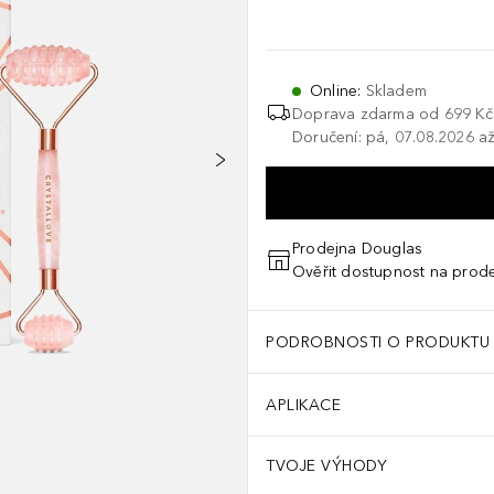
Online
:
Skladem
Doprava zdarma od
699 Kč
Doručení: pá, 07.08.2026 až
Prodejna Douglas
Ověřit dostupnost na prod
PODROBNOSTI O PRODUKTU
APLIKACE
TVOJE VÝHODY