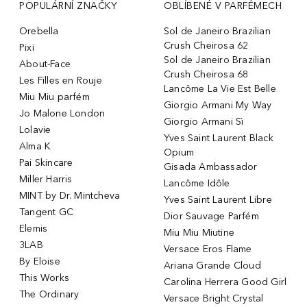
POPULÁRNÍ ZNAČKY
OBLÍBENÉ V PARFÉMECH
Orebella
Sol de Janeiro Brazilian
Crush Cheirosa 62
Pixi
Sol de Janeiro Brazilian
About-Face
Crush Cheirosa 68
Les Filles en Rouje
Lancôme La Vie Est Belle
Miu Miu parfém
Giorgio Armani My Way
Jo Malone London
Giorgio Armani Sì
Lolavie
Yves Saint Laurent Black
Alma K
Opium
Pai Skincare
Gisada Ambassador
Miller Harris
Lancôme Idôle
MINT by Dr. Mintcheva
Yves Saint Laurent Libre
Tangent GC
Dior Sauvage Parfém
Elemis
Miu Miu Miutine
3LAB
Versace Eros Flame
By Eloise
Ariana Grande Cloud
This Works
Carolina Herrera Good Girl
The Ordinary
Versace Bright Crystal