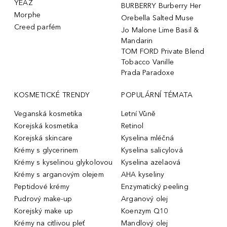
YEAZ
BURBERRY Burberry Her
Morphe
Orebella Salted Muse
Creed parfém
Jo Malone Lime Basil &
Mandarin
TOM FORD Private Blend
Tobacco Vanille
Prada Paradoxe
KOSMETICKÉ TRENDY
POPULÁRNÍ TÉMATA
Veganská kosmetika
Letní Vůně
Korejská kosmetika
Retinol
Korejská skincare
Kyselina mléčná
Krémy s glycerinem
Kyselina salicylová
Krémy s kyselinou glykolovou
Kyselina azelaová
Krémy s arganovým olejem
AHA kyseliny
Peptidové krémy
Enzymatický peeling
Pudrový make-up
Arganový olej
Korejský make up
Koenzym Q10
Krémy na citlivou pleť
Mandlový olej