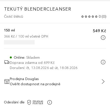
TEKUTÝ BLENDERCLEANSER
Čistič štětců
0
(
0
)
150 ml
549 Kč
366 Kč
 / 
100
ml
včetně DPH
Online
:
Skladem
Doprava zdarma od
699 Kč
Doručení: čt, 13.08.2026 až út, 18.08.2026
Prodejna Douglas
Ověřit dostupnost na prodejně
PŘIDAT DO KOŠÍKU
Odeslání dle