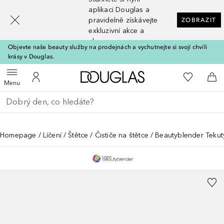
[navigation.slideout.screenreader]
aplikaci Douglas a
pravidelně získávejte
ZOBRAZIT
exkluzivní akce a
slevy
Objevte naše beauty služby na prodejnách a vychutnejte si svojí chvíli
krásy v Douglas.
Domů
K mému se
Otevřít menu
K mému účtu
Do 
Menu
Vraťte se
Proveďte vyhledávání
Homepage
Líčení
Štětce
Čističe na štětce
Beautyblender Tekut