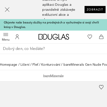
[navigation.slideout.screenreader]
aplikaci Douglas a
pravidelně získávejte
ZOBRAZIT
exkluzivní akce a
slevy
Objevte naše beauty služby na prodejnách a vychutnejte si svojí chvíli
krásy v Douglas.
Domů
K mému se
Otevřít menu
K mému účtu
Do 
Menu
Vraťte se
Proveďte vyhledávání
Homepage
Líčení
Pleť
Konturování
bareMinerals Gen Nude Po