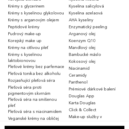
Krémy s glycerinem
Kyselina salicylová
Krémy s kyselinou glykolovou
Kyselina azelaová
Krémy s arganovým olejem
AHA kyseliny
Peptidové krémy
Enzymatický peeling
Pudrový make-up
Arganový olej
Korejský make up
Koenzym Q10
Krémy na citlivou pleť
Mandlový olej
Krémy s kyselinou
Bambucké máslo
laktobionovou
Kokosový olej
Pleťové krémy bez parfemace
Niacinamid
Pleťová tonika bez alkoholu
Ceramidy
Rozjasňující pleťová séra
Panthenol
Pleťová séra proti
Prémiové dárkové balení
pigmentovým skvrnám
Douglas App
Pleťová séra na smíšenou
Karta Douglas
pleť
Click & Collect
Pleťová séra s niacinamidem
Make-up služby v
Veganské krémy na obličej
parfumeriích Douglas
Miniatury parfémů, cestovní
Služby v prodejnách Douglas