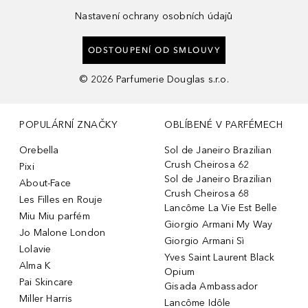
Nastavení ochrany osobních údajů
ODSTOUPENÍ OD SMLOUVY
©
2026
Parfumerie Douglas s.r.o.
POPULÁRNÍ ZNAČKY
OBLÍBENÉ V PARFÉMECH
Orebella
Sol de Janeiro Brazilian
Crush Cheirosa 62
Pixi
Sol de Janeiro Brazilian
About-Face
Crush Cheirosa 68
Les Filles en Rouje
Lancôme La Vie Est Belle
Miu Miu parfém
Giorgio Armani My Way
Jo Malone London
Giorgio Armani Sì
Lolavie
Yves Saint Laurent Black
Alma K
Opium
Pai Skincare
Gisada Ambassador
Miller Harris
Lancôme Idôle