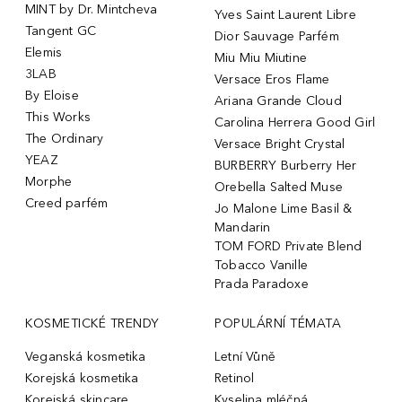
MINT by Dr. Mintcheva
Yves Saint Laurent Libre
Tangent GC
Dior Sauvage Parfém
Elemis
Miu Miu Miutine
3LAB
Versace Eros Flame
By Eloise
Ariana Grande Cloud
This Works
Carolina Herrera Good Girl
The Ordinary
Versace Bright Crystal
YEAZ
BURBERRY Burberry Her
Morphe
Orebella Salted Muse
Creed parfém
Jo Malone Lime Basil &
Mandarin
TOM FORD Private Blend
Tobacco Vanille
Prada Paradoxe
KOSMETICKÉ TRENDY
POPULÁRNÍ TÉMATA
Veganská kosmetika
Letní Vůně
Korejská kosmetika
Retinol
Korejská skincare
Kyselina mléčná