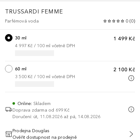
TRUSSARDI
FEMME
Parfémová voda
0
(
0
)
30 ml
1 499 Kč
4 997 Kč
 / 
100
ml
včetně DPH
60 ml
2 100 Kč
3 500 Kč
 / 
100
ml
včetně DPH
Online
:
Skladem
Doprava zdarma od 699 Kč
Doručení: út, 11.08.2026 až pá, 14.08.2026
Prodejna Douglas
Ověřit dostupnost na prodejně
PŘIDAT DO KOŠÍKU