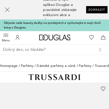
[navigation.slideout.screenreader]
aplikaci Douglas a
pravidelně získávejte
ZOBRAZIT
exkluzivní akce a
slevy
Objevte naše beauty služby na prodejnách a vychutnejte si svojí chvíli
krásy v Douglas.
Domů
K mému se
Otevřít menu
K mému účtu
Do 
Menu
Vraťte se
Proveďte vyhledávání
Homepage
Parfémy
Dámské parfémy a vůně
Parfémy
Trussard