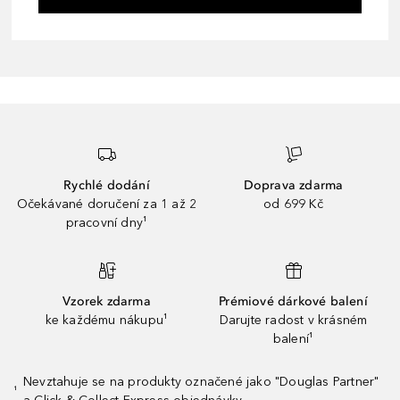
Rychlé dodání
Doprava zdarma
Očekávané doručení za 1 až 2
od 699 Kč
pracovní dny¹
Vzorek zdarma
Prémiové dárkové balení
ke každému nákupu¹
Darujte radost v krásném
balení¹
Nevztahuje se na produkty označené jako "Douglas Partner"
¹