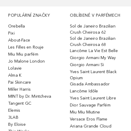
POPULÁRNÍ ZNAČKY
OBLÍBENÉ V PARFÉMECH
Orebella
Sol de Janeiro Brazilian
Crush Cheirosa 62
Pixi
Sol de Janeiro Brazilian
About-Face
Crush Cheirosa 68
Les Filles en Rouje
Lancôme La Vie Est Belle
Miu Miu parfém
Giorgio Armani My Way
Jo Malone London
Giorgio Armani Sì
Lolavie
Yves Saint Laurent Black
Alma K
Opium
Pai Skincare
Gisada Ambassador
Miller Harris
Lancôme Idôle
MINT by Dr. Mintcheva
Yves Saint Laurent Libre
Tangent GC
Dior Sauvage Parfém
Elemis
Miu Miu Miutine
3LAB
Versace Eros Flame
By Eloise
Ariana Grande Cloud