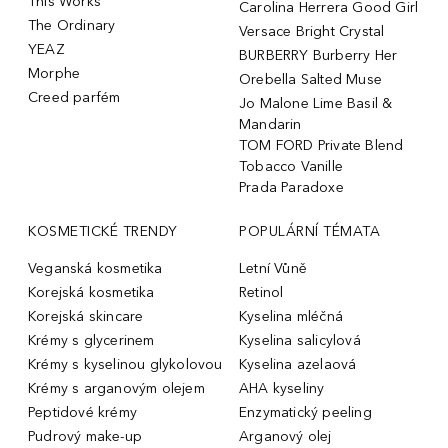
This Works
Carolina Herrera Good Girl
The Ordinary
Versace Bright Crystal
YEAZ
BURBERRY Burberry Her
Morphe
Orebella Salted Muse
Creed parfém
Jo Malone Lime Basil &
Mandarin
TOM FORD Private Blend
Tobacco Vanille
Prada Paradoxe
KOSMETICKÉ TRENDY
POPULÁRNÍ TÉMATA
Veganská kosmetika
Letní Vůně
Korejská kosmetika
Retinol
Korejská skincare
Kyselina mléčná
Krémy s glycerinem
Kyselina salicylová
Krémy s kyselinou glykolovou
Kyselina azelaová
Krémy s arganovým olejem
AHA kyseliny
Peptidové krémy
Enzymatický peeling
Pudrový make-up
Arganový olej