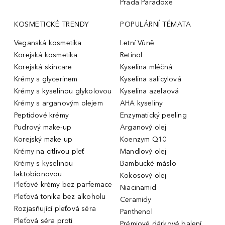
Prada Paradoxe
KOSMETICKÉ TRENDY
POPULÁRNÍ TÉMATA
Veganská kosmetika
Letní Vůně
Korejská kosmetika
Retinol
Korejská skincare
Kyselina mléčná
Krémy s glycerinem
Kyselina salicylová
Krémy s kyselinou glykolovou
Kyselina azelaová
Krémy s arganovým olejem
AHA kyseliny
Peptidové krémy
Enzymatický peeling
Pudrový make-up
Arganový olej
Korejský make up
Koenzym Q10
Krémy na citlivou pleť
Mandlový olej
Krémy s kyselinou
Bambucké máslo
laktobionovou
Kokosový olej
Pleťové krémy bez parfemace
Niacinamid
Pleťová tonika bez alkoholu
Ceramidy
Rozjasňující pleťová séra
Panthenol
Pleťová séra proti
Prémiové dárkové balení