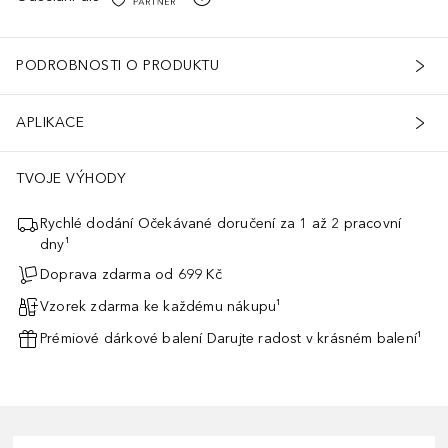
 7,5 x 2 cm Hmotnost výrobku: 58 g Složení materiálu: Pouzdro: 100 
PODROBNOSTI O PRODUKTU
APLIKACE
TVOJE VÝHODY
Rychlé dodání Očekávané doručení za 1 až 2 pracovní
dny¹
Doprava zdarma od 699 Kč
Vzorek zdarma ke každému nákupu¹
Prémiové dárkové balení Darujte radost v krásném balení¹