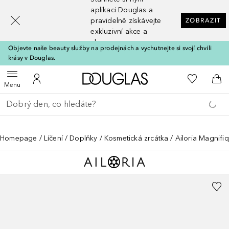
[navigation.slideout.screenreader]
aplikaci Douglas a
pravidelně získávejte
ZOBRAZIT
exkluzivní akce a
slevy
Objevte naše beauty služby na prodejnách a vychutnejte si svojí chvíli
krásy v Douglas.
Domů
K mému se
Otevřít menu
K mému účtu
Do 
Menu
Vraťte se
Proveďte vyhledávání
Homepage
Líčení
Doplňky
Kosmetická zrcátka
Ailoria Magnifi