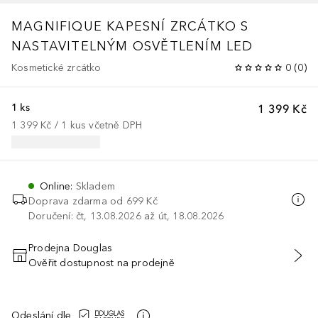
MAGNIFIQUE
KAPESNÍ ZRCÁTKO S
NASTAVITELNÝM OSVĚTLENÍM LED
Kosmetické zrcátko
0
(
0
)
1 ks
1 399 Kč
1 399 Kč
 / 
1
kus
včetně DPH
Online
:
Skladem
Doprava zdarma od 699 Kč
Doručení: čt, 13.08.2026 až út, 18.08.2026
Prodejna Douglas
Ověřit dostupnost na prodejně
PŘIDAT DO KOŠÍKU
Odeslání dle