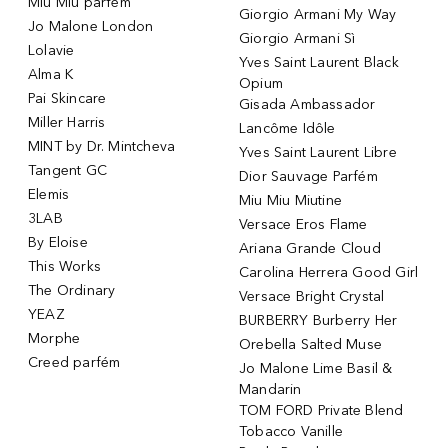
Miu Miu parfém
Giorgio Armani My Way
Jo Malone London
Giorgio Armani Sì
Lolavie
Yves Saint Laurent Black
Alma K
Opium
Pai Skincare
Gisada Ambassador
Miller Harris
Lancôme Idôle
MINT by Dr. Mintcheva
Yves Saint Laurent Libre
Tangent GC
Dior Sauvage Parfém
Elemis
Miu Miu Miutine
3LAB
Versace Eros Flame
By Eloise
Ariana Grande Cloud
This Works
Carolina Herrera Good Girl
The Ordinary
Versace Bright Crystal
YEAZ
BURBERRY Burberry Her
Morphe
Orebella Salted Muse
Creed parfém
Jo Malone Lime Basil &
Mandarin
TOM FORD Private Blend
Tobacco Vanille