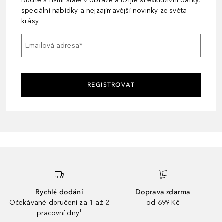
Buďte s námi stále v obraze a užijte si exkluzivní dárky,
speciální nabídky a nejzajímavější novinky ze světa
krásy.
Emailová adresa
*
REGISTROVAT
Rychlé dodání
Doprava zdarma
Očekávané doručení za 1 až 2
od 699 Kč
pracovní dny¹