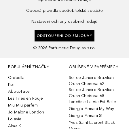
Obecná pravidla spotřebitelské soutěže
Nastavení ochrany osobních údajů
ODSTOUPENÍ OD SMLOUVY
©
2026
Parfumerie Douglas s.r.o.
POPULÁRNÍ ZNAČKY
OBLÍBENÉ V PARFÉMECH
Orebella
Sol de Janeiro Brazilian
Crush Cheirosa 62
Pixi
Sol de Janeiro Brazilian
About-Face
Crush Cheirosa 68
Les Filles en Rouje
Lancôme La Vie Est Belle
Miu Miu parfém
Giorgio Armani My Way
Jo Malone London
Giorgio Armani Sì
Lolavie
Yves Saint Laurent Black
Alma K
Opium