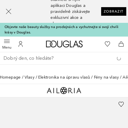
[navigation.slideout.screenreader]
aplikaci Douglas a
pravidelně získávejte
ZOBRAZIT
exkluzivní akce a
slevy
Objevte naše beauty služby na prodejnách a vychutnejte si svojí chvíli
krásy v Douglas.
Domů
K mému se
Otevřít menu
K mému účtu
Do 
Menu
Vraťte se
Proveďte vyhledávání
Homepage
Vlasy
Elektronika na úpravu vlasů
Fény na vlasy
Ai