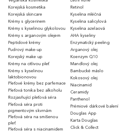
Veganská kosmetika
Letní Vůně
Korejská kosmetika
Retinol
Korejská skincare
Kyselina mléčná
Krémy s glycerinem
Kyselina salicylová
Krémy s kyselinou glykolovou
Kyselina azelaová
Krémy s arganovým olejem
AHA kyseliny
Peptidové krémy
Enzymatický peeling
Pudrový make-up
Arganový olej
Korejský make up
Koenzym Q10
Krémy na citlivou pleť
Mandlový olej
Krémy s kyselinou
Bambucké máslo
laktobionovou
Kokosový olej
Pleťové krémy bez parfemace
Niacinamid
Pleťová tonika bez alkoholu
Ceramidy
Rozjasňující pleťová séra
Panthenol
Pleťová séra proti
Prémiové dárkové balení
pigmentovým skvrnám
Douglas App
Pleťová séra na smíšenou
Karta Douglas
pleť
Click & Collect
Pleťová séra s niacinamidem