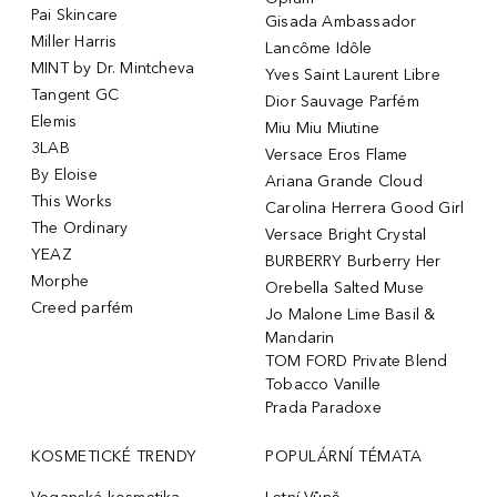
Pai Skincare
Gisada Ambassador
Miller Harris
Lancôme Idôle
MINT by Dr. Mintcheva
Yves Saint Laurent Libre
Tangent GC
Dior Sauvage Parfém
Elemis
Miu Miu Miutine
3LAB
Versace Eros Flame
By Eloise
Ariana Grande Cloud
This Works
Carolina Herrera Good Girl
The Ordinary
Versace Bright Crystal
YEAZ
BURBERRY Burberry Her
Morphe
Orebella Salted Muse
Creed parfém
Jo Malone Lime Basil &
Mandarin
TOM FORD Private Blend
Tobacco Vanille
Prada Paradoxe
KOSMETICKÉ TRENDY
POPULÁRNÍ TÉMATA