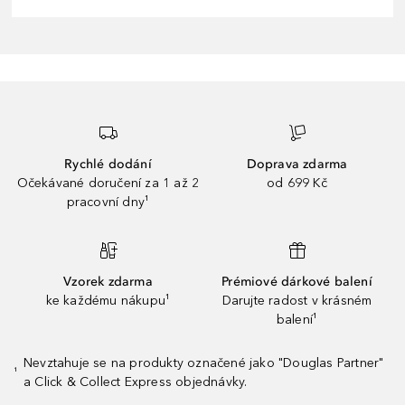
Rychlé dodání
Doprava zdarma
Očekávané doručení za 1 až 2
od 699 Kč
pracovní dny¹
Vzorek zdarma
Prémiové dárkové balení
ke každému nákupu¹
Darujte radost v krásném
balení¹
Nevztahuje se na produkty označené jako "Douglas Partner"
¹
a Click & Collect Express objednávky.