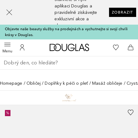
[navigation.slideout.screenreader]
aplikaci Douglas a
pravidelně získávejte
ZOBRAZIT
exkluzivní akce a
slevy
Objevte naše beauty služby na prodejnách a vychutnejte si svojí chvíli
krásy v Douglas.
Domů
K mému se
Otevřít menu
K mému účtu
Do 
Menu
Vraťte se
Proveďte vyhledávání
Homepage
Obličej
Doplňky k péči o pleť
Masáž obličeje
Cryst
%