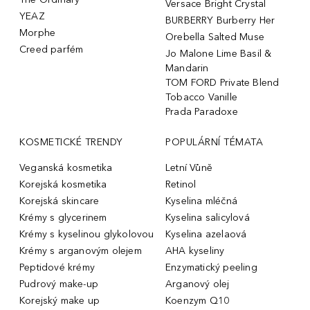
Versace Bright Crystal
YEAZ
BURBERRY Burberry Her
Morphe
Orebella Salted Muse
Creed parfém
Jo Malone Lime Basil &
Mandarin
TOM FORD Private Blend
Tobacco Vanille
Prada Paradoxe
KOSMETICKÉ TRENDY
POPULÁRNÍ TÉMATA
Veganská kosmetika
Letní Vůně
Korejská kosmetika
Retinol
Korejská skincare
Kyselina mléčná
Krémy s glycerinem
Kyselina salicylová
Krémy s kyselinou glykolovou
Kyselina azelaová
Krémy s arganovým olejem
AHA kyseliny
Peptidové krémy
Enzymatický peeling
Pudrový make-up
Arganový olej
Korejský make up
Koenzym Q10