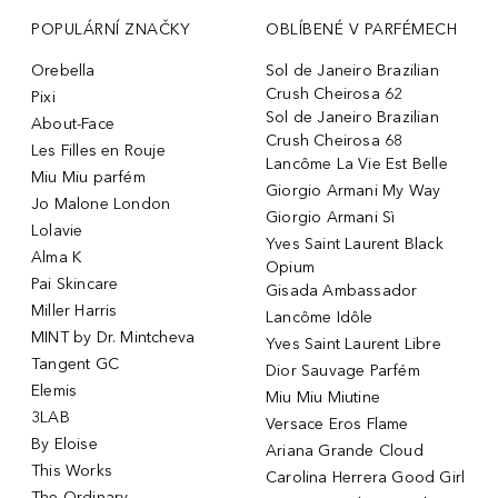
POPULÁRNÍ ZNAČKY
OBLÍBENÉ V PARFÉMECH
Orebella
Sol de Janeiro Brazilian
Crush Cheirosa 62
Pixi
Sol de Janeiro Brazilian
About-Face
Crush Cheirosa 68
Les Filles en Rouje
Lancôme La Vie Est Belle
Miu Miu parfém
Giorgio Armani My Way
Jo Malone London
Giorgio Armani Sì
Lolavie
Yves Saint Laurent Black
Alma K
Opium
Pai Skincare
Gisada Ambassador
Miller Harris
Lancôme Idôle
MINT by Dr. Mintcheva
Yves Saint Laurent Libre
Tangent GC
Dior Sauvage Parfém
Elemis
Miu Miu Miutine
3LAB
Versace Eros Flame
By Eloise
Ariana Grande Cloud
This Works
Carolina Herrera Good Girl
The Ordinary