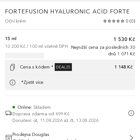
FORTEFUSION
HYALURONIC ACID FORTE
Oční krém
0
(
0
)
15 ml
1 530 Kč
10 200 Kč
 / 
100
ml
včetně DPH
Nejnižší cena za posledních 30
dnů
1 071 Kč
Cena s kódem *
1 148 Kč
DEAL25
*Zjistit více
Online
:
Skladem
Doprava zdarma od 699 Kč
Doručení: út, 11.08.2026 až čt, 13.08.2026
Prodejna Douglas