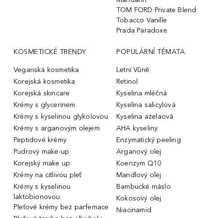
TOM FORD Private Blend
Tobacco Vanille
Prada Paradoxe
KOSMETICKÉ TRENDY
POPULÁRNÍ TÉMATA
Veganská kosmetika
Letní Vůně
Korejská kosmetika
Retinol
Korejská skincare
Kyselina mléčná
Krémy s glycerinem
Kyselina salicylová
Krémy s kyselinou glykolovou
Kyselina azelaová
Krémy s arganovým olejem
AHA kyseliny
Peptidové krémy
Enzymatický peeling
Pudrový make-up
Arganový olej
Korejský make up
Koenzym Q10
Krémy na citlivou pleť
Mandlový olej
Krémy s kyselinou
Bambucké máslo
laktobionovou
Kokosový olej
Pleťové krémy bez parfemace
Niacinamid