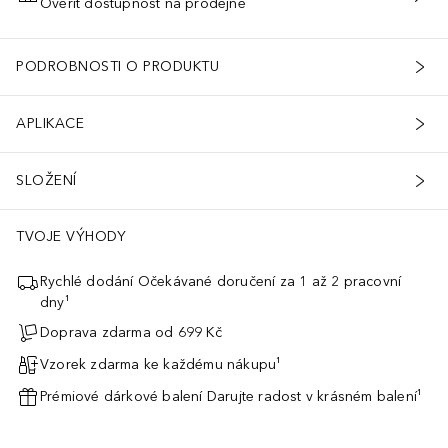
Ověřit dostupnost na prodejně
PŘIDAT DO KOŠÍKU
PODROBNOSTI O PRODUKTU
APLIKACE
metickým patentem.
SLOŽENÍ
TVOJE VÝHODY
Rychlé dodání Očekávané doručení za 1 až 2 pracovní
dny¹
Doprava zdarma od 699 Kč
Vzorek zdarma ke každému nákupu¹
Prémiové dárkové balení Darujte radost v krásném balení¹