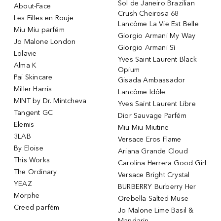
Sol de Janeiro Brazilian
About-Face
Crush Cheirosa 68
Les Filles en Rouje
Lancôme La Vie Est Belle
Miu Miu parfém
Giorgio Armani My Way
Jo Malone London
Giorgio Armani Sì
Lolavie
Yves Saint Laurent Black
Alma K
Opium
Pai Skincare
Gisada Ambassador
Miller Harris
Lancôme Idôle
MINT by Dr. Mintcheva
Yves Saint Laurent Libre
Tangent GC
Dior Sauvage Parfém
Elemis
Miu Miu Miutine
3LAB
Versace Eros Flame
By Eloise
Ariana Grande Cloud
This Works
Carolina Herrera Good Girl
The Ordinary
Versace Bright Crystal
YEAZ
BURBERRY Burberry Her
Morphe
Orebella Salted Muse
Creed parfém
Jo Malone Lime Basil &
Mandarin