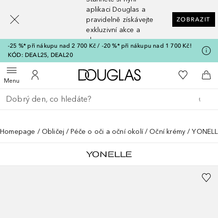
[navigation.slideout.screenreader]
aplikaci Douglas a
pravidelně získávejte
ZOBRAZIT
exkluzivní akce a
slevy
-25 %* při nákupu nad 2 700 Kč / -20 %* při nákupu nad 1 700 Kč!
KÓD: DEAL25, DEAL20
Domů
K mému se
Otevřít menu
K mému účtu
Do 
Menu
Vraťte se
Proveďte vyhledávání
Homepage
Obličej
Péče o oči a oční okolí
Oční krémy
YONELLE