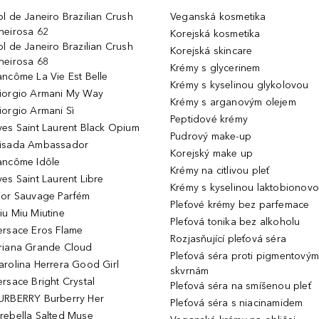
ol de Janeiro Brazilian Crush
Veganská kosmetika
heirosa 62
Korejská kosmetika
ol de Janeiro Brazilian Crush
Korejská skincare
heirosa 68
Krémy s glycerinem
ancôme La Vie Est Belle
Krémy s kyselinou glykolovou
iorgio Armani My Way
Krémy s arganovým olejem
iorgio Armani Sì
Peptidové krémy
ves Saint Laurent Black Opium
Pudrový make-up
isada Ambassador
Korejský make up
ancôme Idôle
Krémy na citlivou pleť
ves Saint Laurent Libre
Krémy s kyselinou laktobionov
ior Sauvage Parfém
Pleťové krémy bez parfemace
iu Miu Miutine
Pleťová tonika bez alkoholu
ersace Eros Flame
Rozjasňující pleťová séra
riana Grande Cloud
Pleťová séra proti pigmentovým
arolina Herrera Good Girl
skvrnám
ersace Bright Crystal
Pleťová séra na smíšenou pleť
URBERRY Burberry Her
Pleťová séra s niacinamidem
rebella Salted Muse