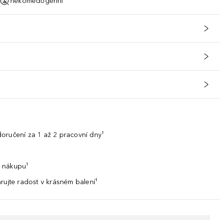
nekomedogenní
oručení za 1 až 2 pracovní dny¹
 nákupu¹
rujte radost v krásném balení¹