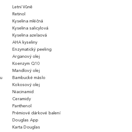
Letní Vůně
Retinol
Kyselina mléčná
Kyselina salicylová
Kyselina azelaová
AHA kyseliny
Enzymatický peeling
Arganový olej
Koenzym Q10
Mandlový olej
ou
Bambucké máslo
Kokosový olej
Niacinamid
Ceramidy
Panthenol
Prémiové dárkové balení
Douglas App
Karta Douglas