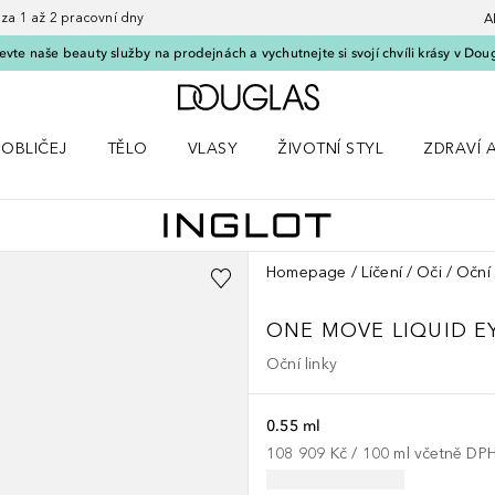
 1 až 2 pracovní dny
A
vte naše beauty služby na prodejnách a vychutnejte si svojí chvíli krásy v Dou
Domů
OBLIČEJ
TĚLO
VLASY
ŽIVOTNÍ STYL
ZDRAVÍ 
dku Líčení
Otevřít nabídku Obličej
Otevřít nabídku Tělo
Otevřít nabídku Vlasy
Otevřít nabídku Životní styl
Otevřít n
Homepage
Líčení
Oči
Oční 
ONE MOVE LIQUID E
Oční linky
0.55 ml
108 909 Kč
 / 
100
ml
včetně DP