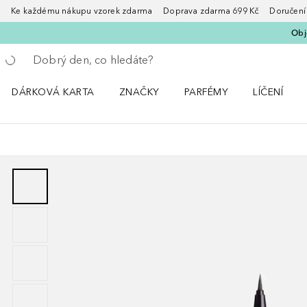
Ke každému nákupu vzorek zdarma Doprava zdarma 699 Kč Doručení za
Obje
Vraťte se
Proveďte vyhledávání
DÁRKOVÁ KARTA
ZNAČKY
PARFÉMY
LÍČENÍ
Otevřít nabídku ZNAČKY
Otevřít nabídku Parfémy
Otevřít nabí