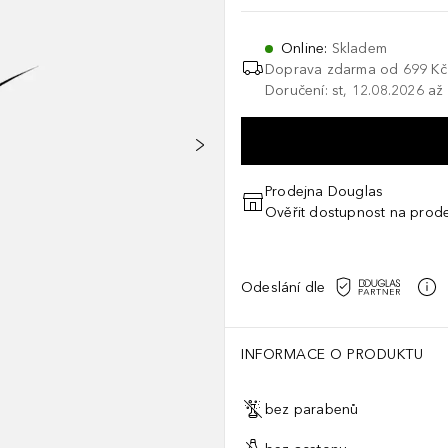
Online
:
Skladem
Doprava zdarma od
699 Kč
Doručení: st, 12.08.2026 až
Prodejna Douglas
Ověřit dostupnost na prod
Odeslání dle
INFORMACE O PRODUKTU
bez parabenů