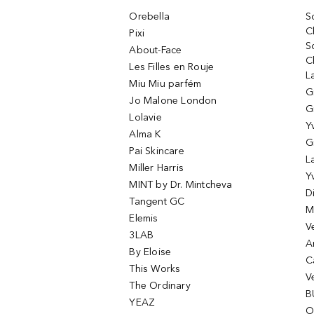
Orebella
S
C
Pixi
S
About-Face
C
Les Filles en Rouje
L
Miu Miu parfém
G
Jo Malone London
G
Lolavie
Y
Alma K
G
Pai Skincare
L
Miller Harris
Y
MINT by Dr. Mintcheva
D
Tangent GC
M
Elemis
V
3LAB
A
By Eloise
C
This Works
V
The Ordinary
B
YEAZ
O