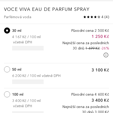
VOCE VIVA
EAU DE PARFUM SPRAY
Parfémová voda
4
(
4
)
30 ml
Původní cena
2 500 Kč
1 250 Kč
4 167 Kč
 / 
100
ml
včetně DPH
Nejnižší cena za posledních
30 dnů
1 699 Kč
-26%
50 ml
3 100 Kč
6 200 Kč
 / 
100
ml
včetně DPH
100 ml
Původní cena
4 600 Kč
3 400 Kč
3 400 Kč
 / 
100
ml
včetně DPH
Nejnižší cena za posledních
30 dnů
3 000 Kč