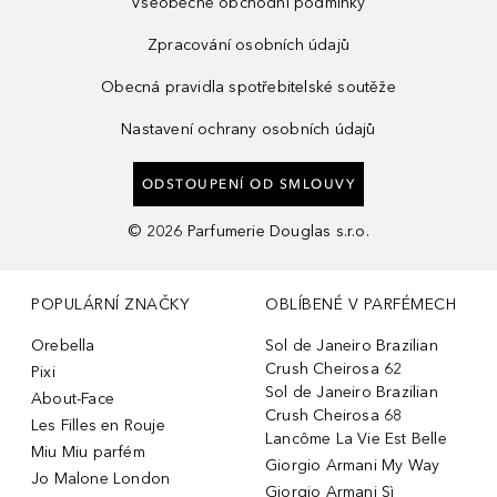
Všeobecné obchodní podmínky
Zpracování osobních údajů
Obecná pravidla spotřebitelské soutěže
Nastavení ochrany osobních údajů
ODSTOUPENÍ OD SMLOUVY
©
2026
Parfumerie Douglas s.r.o.
POPULÁRNÍ ZNAČKY
OBLÍBENÉ V PARFÉMECH
Orebella
Sol de Janeiro Brazilian
Crush Cheirosa 62
Pixi
Sol de Janeiro Brazilian
About-Face
Crush Cheirosa 68
Les Filles en Rouje
Lancôme La Vie Est Belle
Miu Miu parfém
Giorgio Armani My Way
Jo Malone London
Giorgio Armani Sì