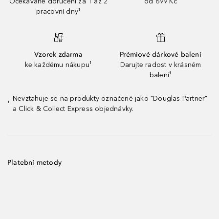
Očekávané doručení za 1 až 2
od 699 Kč
pracovní dny¹
Vzorek zdarma
Prémiové dárkové balení
ke každému nákupu¹
Darujte radost v krásném
balení¹
Nevztahuje se na produkty označené jako "Douglas Partner"
¹
a Click & Collect Express objednávky.
Platební metody