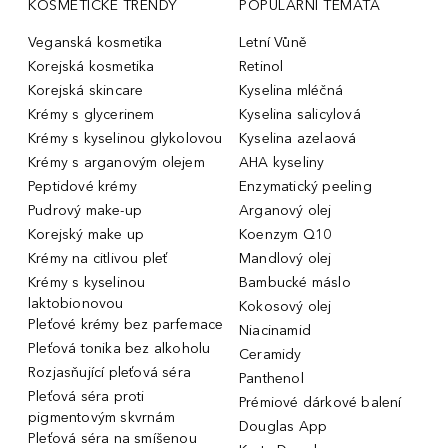
KOSMETICKÉ TRENDY
POPULÁRNÍ TÉMATA
Veganská kosmetika
Letní Vůně
Korejská kosmetika
Retinol
Korejská skincare
Kyselina mléčná
Krémy s glycerinem
Kyselina salicylová
Krémy s kyselinou glykolovou
Kyselina azelaová
Krémy s arganovým olejem
AHA kyseliny
Peptidové krémy
Enzymatický peeling
Pudrový make-up
Arganový olej
Korejský make up
Koenzym Q10
Krémy na citlivou pleť
Mandlový olej
Krémy s kyselinou
Bambucké máslo
laktobionovou
Kokosový olej
Pleťové krémy bez parfemace
Niacinamid
Pleťová tonika bez alkoholu
Ceramidy
Rozjasňující pleťová séra
Panthenol
Pleťová séra proti
Prémiové dárkové balení
pigmentovým skvrnám
Douglas App
Pleťová séra na smíšenou