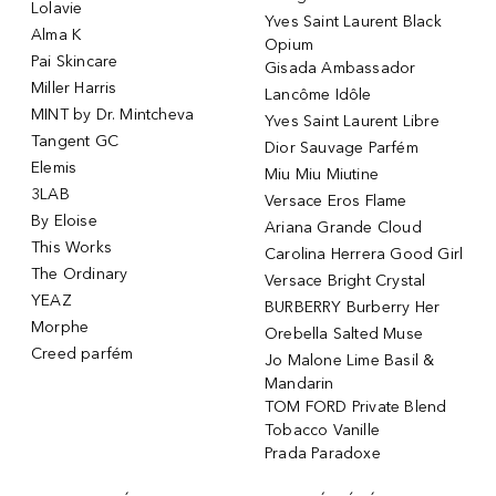
Lolavie
Yves Saint Laurent Black
Alma K
Opium
Pai Skincare
Gisada Ambassador
Miller Harris
Lancôme Idôle
MINT by Dr. Mintcheva
Yves Saint Laurent Libre
Tangent GC
Dior Sauvage Parfém
Elemis
Miu Miu Miutine
3LAB
Versace Eros Flame
By Eloise
Ariana Grande Cloud
This Works
Carolina Herrera Good Girl
The Ordinary
Versace Bright Crystal
YEAZ
BURBERRY Burberry Her
Morphe
Orebella Salted Muse
Creed parfém
Jo Malone Lime Basil &
Mandarin
TOM FORD Private Blend
Tobacco Vanille
Prada Paradoxe