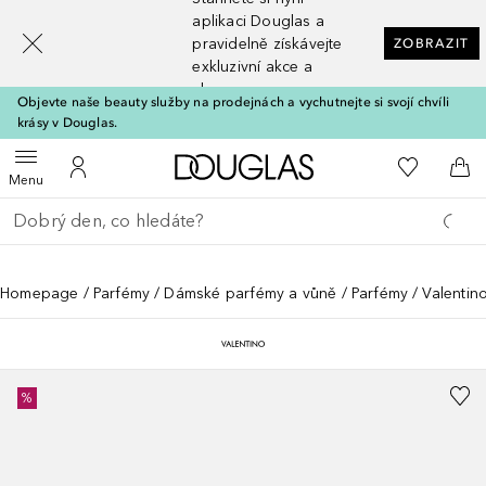
[navigation.slideout.screenreader]
aplikaci Douglas a
pravidelně získávejte
ZOBRAZIT
exkluzivní akce a
slevy
Objevte naše beauty služby na prodejnách a vychutnejte si svojí chvíli
krásy v Douglas.
Domů
K mému se
Otevřít menu
K mému účtu
Do 
Menu
Vraťte se
Proveďte vyhledávání
Homepage
Parfémy
Dámské parfémy a vůně
Parfémy
Valentin
%