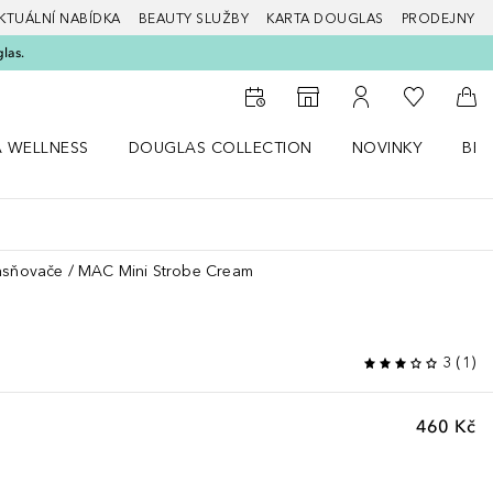
KTUÁLNÍ NABÍDKA
BEAUTY SLUŽBY
KARTA DOUGLAS
PRODEJNY
glas.
K mému se
K vyhledávači prodejen
K mému účtu
Do 
A WELLNESS
DOUGLAS COLLECTION
NOVINKY
BEA
abídku Zdraví a wellness
Otevřít nabídku Douglas Collection
Otevřít nabídku N
Ote
asňovače
MAC Mini Strobe Cream
3
(
1
)
460 Kč