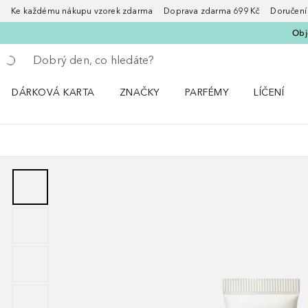
Ke každému nákupu vzorek zdarma Doprava zdarma 699 Kč Doručení za
Obje
Vraťte se
Proveďte vyhledávání
DÁRKOVÁ KARTA
ZNAČKY
PARFÉMY
LÍČENÍ
Otevřít nabídku ZNAČKY
Otevřít nabídku Parfémy
Otevřít nabí