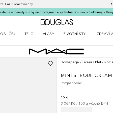
 1 až 2 pracovní dny
A
vte naše beauty služby na prodejnách a vychutnejte si svojí chvíli krásy v Dou
Domů
OBLIČEJ
TĚLO
VLASY
ŽIVOTNÍ STYL
ZDRAVÍ 
dku Líčení
Otevřít nabídku Obličej
Otevřít nabídku Tělo
Otevřít nabídku Vlasy
Otevřít nabídku Životní styl
Otevřít n
Homepage
Líčení
Pleť
Rozj
MINI STROBE CREAM
Rozjasňovač
15 g
3 067 Kč
 / 
100
g
včetně DPH