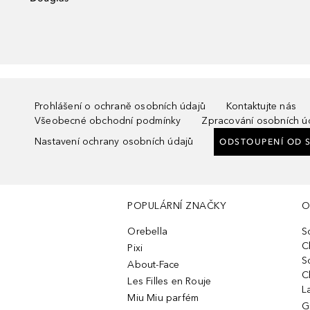
Prohlášení o ochraně osobních údajů
Kontaktujte nás
Všeobecné obchodní podmínky
Zpracování osobních ú
Nastavení ochrany osobních údajů
ODSTOUPENÍ OD 
POPULÁRNÍ ZNAČKY
O
Orebella
S
C
Pixi
S
About-Face
C
Les Filles en Rouje
L
Miu Miu parfém
G