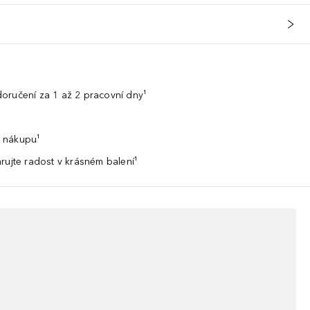
oručení za 1 až 2 pracovní dny¹
 nákupu¹
rujte radost v krásném balení¹