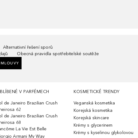
Alternativní řešení sporů
dajů
Obecná pravidla spotřebitelské soutěže
SMLOUVY
BLÍBENÉ V PARFÉMECH
KOSMETICKÉ TRENDY
ol de Janeiro Brazilian Crush
Veganská kosmetika
heirosa 62
Korejská kosmetika
ol de Janeiro Brazilian Crush
Korejská skincare
heirosa 68
Krémy s glycerinem
ancôme La Vie Est Belle
Krémy s kyselinou glykolovou
iorgio Armani My Way