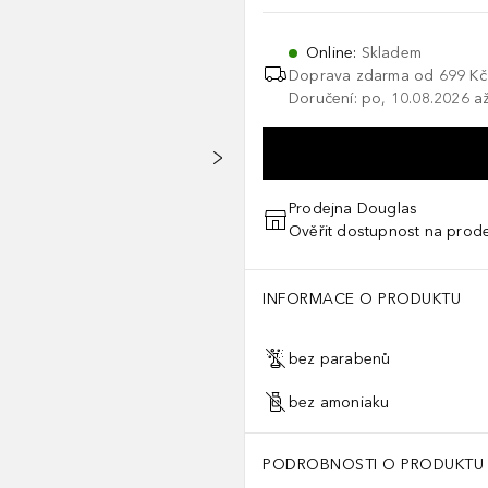
Online
:
Skladem
Doprava zdarma od
699 Kč
Doručení: po, 10.08.2026 až
Prodejna Douglas
Ověřit dostupnost na prod
INFORMACE O PRODUKTU
bez parabenů
bez amoniaku
PODROBNOSTI O PRODUKTU