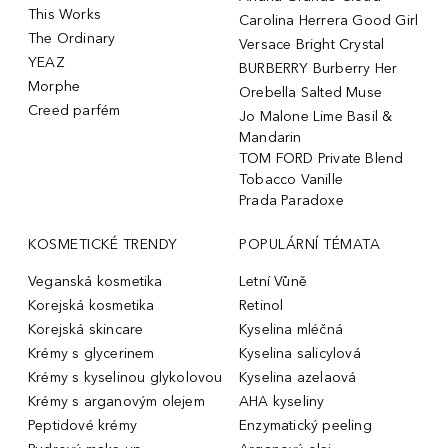
This Works
Carolina Herrera Good Girl
The Ordinary
Versace Bright Crystal
YEAZ
BURBERRY Burberry Her
Morphe
Orebella Salted Muse
Creed parfém
Jo Malone Lime Basil &
Mandarin
TOM FORD Private Blend
Tobacco Vanille
Prada Paradoxe
KOSMETICKÉ TRENDY
POPULÁRNÍ TÉMATA
Veganská kosmetika
Letní Vůně
Korejská kosmetika
Retinol
Korejská skincare
Kyselina mléčná
Krémy s glycerinem
Kyselina salicylová
Krémy s kyselinou glykolovou
Kyselina azelaová
Krémy s arganovým olejem
AHA kyseliny
Peptidové krémy
Enzymatický peeling