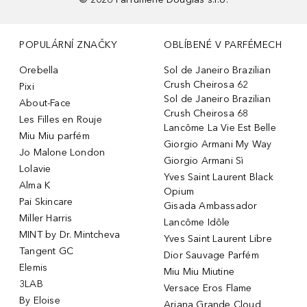
POPULÁRNÍ ZNAČKY
OBLÍBENÉ V PARFÉMECH
Orebella
Sol de Janeiro Brazilian
Crush Cheirosa 62
Pixi
Sol de Janeiro Brazilian
About-Face
Crush Cheirosa 68
Les Filles en Rouje
Lancôme La Vie Est Belle
Miu Miu parfém
Giorgio Armani My Way
Jo Malone London
Giorgio Armani Sì
Lolavie
Yves Saint Laurent Black
Alma K
Opium
Pai Skincare
Gisada Ambassador
Miller Harris
Lancôme Idôle
MINT by Dr. Mintcheva
Yves Saint Laurent Libre
Tangent GC
Dior Sauvage Parfém
Elemis
Miu Miu Miutine
3LAB
Versace Eros Flame
By Eloise
Ariana Grande Cloud