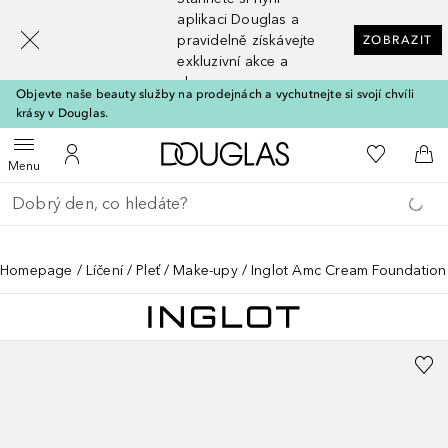
[navigation.slideout.screenreader]
aplikaci Douglas a
pravidelně získávejte
ZOBRAZIT
exkluzivní akce a
slevy
Objevte naše beauty služby na prodejnách a vychutnejte si svojí chvíli
krásy v Douglas.
Domů
K mému se
Otevřít menu
K mému účtu
Do 
Menu
Vraťte se
Proveďte vyhledávání
Homepage
Líčení
Pleť
Make-upy
Inglot Amc Cream Foundation