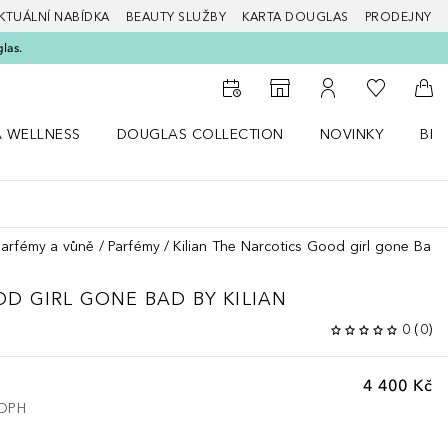
KTUÁLNÍ NABÍDKA
BEAUTY SLUŽBY
KARTA DOUGLAS
PRODEJNY
glas.
K mému se
K vyhledávači prodejen
K mému účtu
Do 
A WELLNESS
DOUGLAS COLLECTION
NOVINKY
BEA
abídku Zdraví a wellness
Otevřít nabídku Douglas Collection
Otevřít nabídku N
Ote
parfémy a vůně
Parfémy
Kilian The Narcotics Good girl gone Bad 
D GIRL GONE BAD BY KILIAN
0
(
0
)
4 400 Kč
 DPH