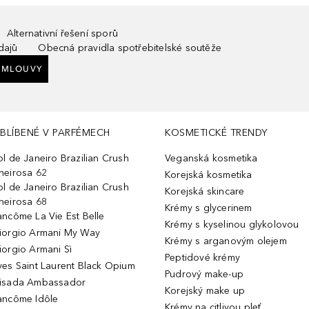
Alternativní řešení sporů
dajů
Obecná pravidla spotřebitelské soutěže
SMLOUVY
BLÍBENÉ V PARFÉMECH
KOSMETICKÉ TRENDY
ol de Janeiro Brazilian Crush
Veganská kosmetika
heirosa 62
Korejská kosmetika
ol de Janeiro Brazilian Crush
Korejská skincare
heirosa 68
Krémy s glycerinem
ancôme La Vie Est Belle
Krémy s kyselinou glykolovou
iorgio Armani My Way
Krémy s arganovým olejem
iorgio Armani Sì
Peptidové krémy
ves Saint Laurent Black Opium
Pudrový make-up
isada Ambassador
Korejský make up
ancôme Idôle
Krémy na citlivou pleť