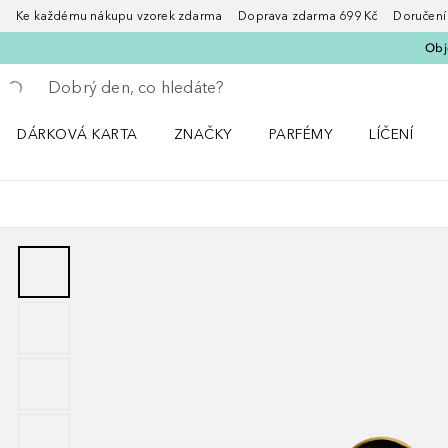
Ke každému nákupu vzorek zdarma Doprava zdarma 699 Kč Doručení za
Obje
Vraťte se
Proveďte vyhledávání
DÁRKOVÁ KARTA
ZNAČKY
PARFÉMY
LÍČENÍ
Otevřít nabídku ZNAČKY
Otevřít nabídku Parfémy
Otevřít nabí