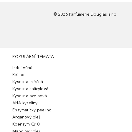
©
2026
Parfumerie Douglas s.r.o.
POPULÁRNÍ TÉMATA
Letní Vůně
Retinol
Kyselina mléčná
Kyselina salicylová
Kyselina azelaová
AHA kyseliny
Enzymatický peeling
Arganový olej
Koenzym Q10
Mandlový olej