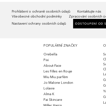
Prohlášení o ochraně osobních údajů
Kontaktujte nás
Všeobecné obchodní podmínky
Zpracování osobních ú
Nastavení ochrany osobních údajů
ODSTOUPENÍ OD 
POPULÁRNÍ ZNAČKY
O
Orebella
S
C
Pixi
S
About-Face
C
Les Filles en Rouje
L
Miu Miu parfém
G
Jo Malone London
G
Lolavie
Y
Alma K
G
Pai Skincare
L
Miller Harris