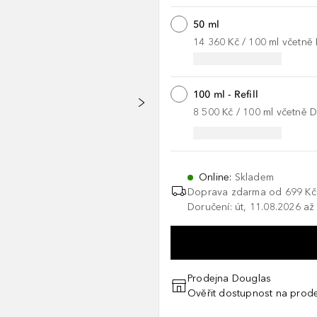
50 ml
14 360 Kč
 / 
100
ml
včetně
100 ml - Refill
8 500 Kč
 / 
100
ml
včetně 
Online
:
Skladem
Doprava zdarma od 699 Kč
Doručení: út, 11.08.2026 až
Prodejna Douglas
Ověřit dostupnost na prod