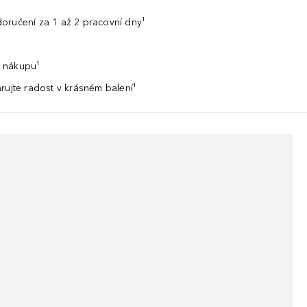
oručení za 1 až 2 pracovní dny¹
 nákupu¹
rujte radost v krásném balení¹