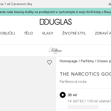
 1 až 2 pracovní dny
A
vte naše beauty služby na prodejnách a vychutnejte si svojí chvíli krásy v Dou
Domů
OBLIČEJ
TĚLO
VLASY
ŽIVOTNÍ STYL
ZDRAVÍ 
dku Líčení
Otevřít nabídku Obličej
Otevřít nabídku Tělo
Otevřít nabídku Vlasy
Otevřít nabídku Životní styl
Otevřít n
Homepage
Parfémy
Unisex 
THE NARCOTICS
GOO
Parfémová voda
30 ml
14 667 Kč
 / 
100
ml
včetně