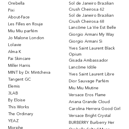
Orebella
Sol de Janeiro Brazilian
Crush Cheirosa 62
Pixi
Sol de Janeiro Brazilian
About-Face
Crush Cheirosa 68
Les Filles en Rouje
Lancôme La Vie Est Belle
Miu Miu parfém
Giorgio Armani My Way
Jo Malone London
Giorgio Armani Sì
Lolavie
Yves Saint Laurent Black
Alma K
Opium
Pai Skincare
Gisada Ambassador
Miller Harris
Lancôme Idôle
MINT by Dr. Mintcheva
Yves Saint Laurent Libre
Tangent GC
Dior Sauvage Parfém
Elemis
Miu Miu Miutine
3LAB
Versace Eros Flame
By Eloise
Ariana Grande Cloud
This Works
Carolina Herrera Good Girl
The Ordinary
Versace Bright Crystal
YEAZ
BURBERRY Burberry Her
Morphe