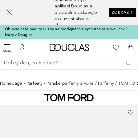
[navigation.slideout.screenreader]
aplikaci Douglas a
pravidelně získávejte
ZOBRAZIT
exkluzivní akce a
slevy
Objevte naše beauty služby na prodejnách a vychutnejte si svojí chvíli
krásy v Douglas.
Domů
K mému se
Otevřít menu
K mému účtu
Do 
Menu
Vraťte se
Proveďte vyhledávání
Homepage
Parfémy
Pánské parfémy a vůně
Parfémy
TOM FORD