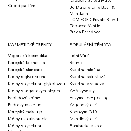
Orebella Salted Muse
Creed parfém
Jo Malone Lime Basil &
Mandarin
TOM FORD Private Blend
Tobacco Vanille
Prada Paradoxe
KOSMETICKÉ TRENDY
POPULÁRNÍ TÉMATA
Veganská kosmetika
Letní Vůně
Korejská kosmetika
Retinol
Korejská skincare
Kyselina mléčná
Krémy s glycerinem
Kyselina salicylová
Krémy s kyselinou glykolovou
Kyselina azelaová
Krémy s arganovým olejem
AHA kyseliny
Peptidové krémy
Enzymatický peeling
Pudrový make-up
Arganový olej
Korejský make up
Koenzym Q10
Krémy na citlivou pleť
Mandlový olej
Krémy s kyselinou
Bambucké máslo