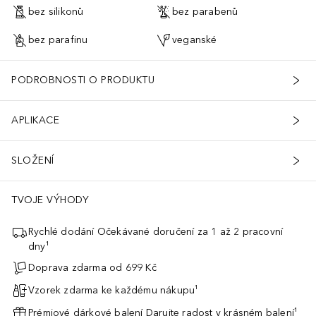
bez silikonů
bez parabenů
bez parafinu
veganské
PODROBNOSTI O PRODUKTU
APLIKACE
SLOŽENÍ
TVOJE VÝHODY
Rychlé dodání Očekávané doručení za 1 až 2 pracovní
dny¹
Doprava zdarma od 699 Kč
Vzorek zdarma ke každému nákupu¹
Prémiové dárkové balení Darujte radost v krásném balení¹