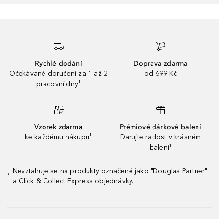
Rychlé dodání
Doprava zdarma
Očekávané doručení za 1 až 2
od 699 Kč
pracovní dny¹
Vzorek zdarma
Prémiové dárkové balení
ke každému nákupu¹
Darujte radost v krásném
balení¹
Nevztahuje se na produkty označené jako "Douglas Partner"
¹
a Click & Collect Express objednávky.