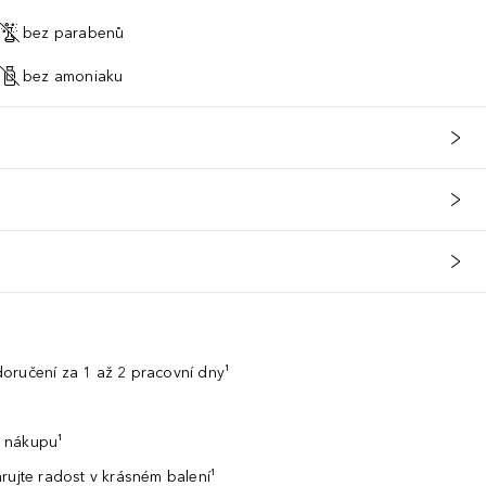
bez parabenů
bez amoniaku
oručení za 1 až 2 pracovní dny¹
 nákupu¹
rujte radost v krásném balení¹