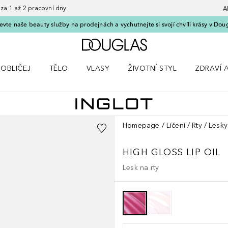
 1 až 2 pracovní dny
A
vte naše beauty služby na prodejnách a vychutnejte si svojí chvíli krásy v Dou
Domů
OBLIČEJ
TĚLO
VLASY
ŽIVOTNÍ STYL
ZDRAVÍ 
dku Líčení
Otevřít nabídku Obličej
Otevřít nabídku Tělo
Otevřít nabídku Vlasy
Otevřít nabídku Životní styl
Otevřít n
Homepage
Líčení
Rty
Lesky
HIGH GLOSS LIP OIL
Lesk na rty