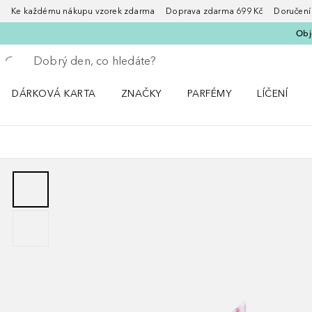
Ke každému nákupu vzorek zdarma Doprava zdarma 699 Kč Doručení za
Obje
Vraťte se
Proveďte vyhledávání
DÁRKOVÁ KARTA
ZNAČKY
PARFÉMY
LÍČENÍ
Otevřít nabídku ZNAČKY
Otevřít nabídku Parfémy
Otevřít nabí