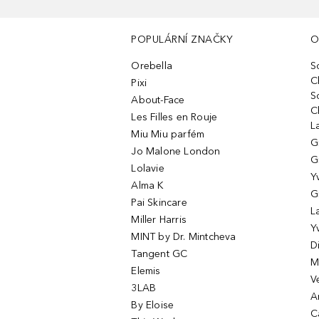
POPULÁRNÍ ZNAČKY
O
Orebella
S
C
Pixi
S
About-Face
C
Les Filles en Rouje
L
Miu Miu parfém
G
Jo Malone London
G
Lolavie
Y
Alma K
G
Pai Skincare
L
Miller Harris
Y
MINT by Dr. Mintcheva
D
Tangent GC
M
Elemis
V
3LAB
A
By Eloise
C