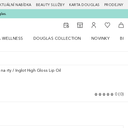
KTUÁLNÍ NABÍDKA
BEAUTY SLUŽBY
KARTA DOUGLAS
PRODEJNY
glas.
K mému se
K vyhledávači prodejen
K mému účtu
Do 
A WELLNESS
DOUGLAS COLLECTION
NOVINKY
BEA
abídku Zdraví a wellness
Otevřít nabídku Douglas Collection
Otevřít nabídku N
Ote
 na rty
Inglot High Gloss Lip Oil
0
(
0
)