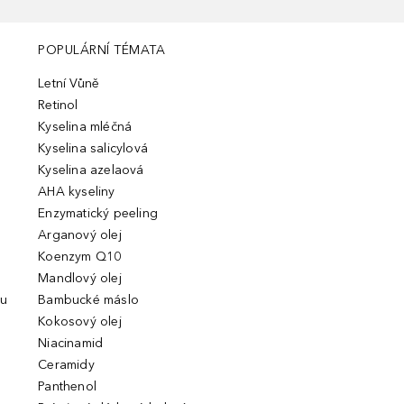
POPULÁRNÍ TÉMATA
Letní Vůně
Retinol
Kyselina mléčná
Kyselina salicylová
Kyselina azelaová
AHA kyseliny
Enzymatický peeling
Arganový olej
Koenzym Q10
Mandlový olej
ou
Bambucké máslo
Kokosový olej
Niacinamid
Ceramidy
Panthenol