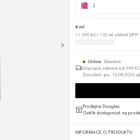
2
4 ml
11 000 Kč
 / 
100
ml
včetně DPH
Online
:
Skladem
Doprava zdarma od
699 Kč
Doručení: po, 10.08.2026 až
Prodejna Douglas
Ověřit dostupnost na prod
INFORMACE O PRODUKTU