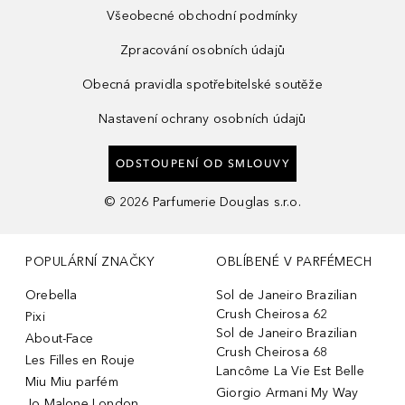
Všeobecné obchodní podmínky
Zpracování osobních údajů
Obecná pravidla spotřebitelské soutěže
Nastavení ochrany osobních údajů
ODSTOUPENÍ OD SMLOUVY
©
2026
Parfumerie Douglas s.r.o.
POPULÁRNÍ ZNAČKY
OBLÍBENÉ V PARFÉMECH
Orebella
Sol de Janeiro Brazilian
Crush Cheirosa 62
Pixi
Sol de Janeiro Brazilian
About-Face
Crush Cheirosa 68
Les Filles en Rouje
Lancôme La Vie Est Belle
Miu Miu parfém
Giorgio Armani My Way
Jo Malone London