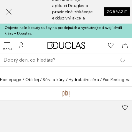
[navigation.slideout.screenreader]
aplikaci Douglas a
pravidelně získávejte
ZOBRAZIT
exkluzivní akce a
slevy
Objevte naše beauty služby na prodejnách a vychutnejte si svojí chvíli
krásy v Douglas.
Domů
K mému se
Otevřít menu
K mému účtu
Do 
Menu
Vraťte se
Proveďte vyhledávání
Homepage
Obličej
Séra a kúry
Hydratační séra
Pixi Peeling na 