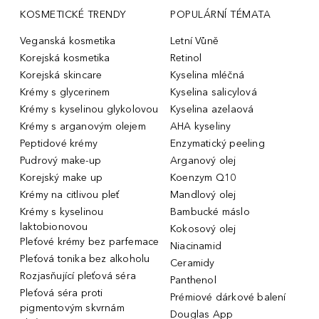
KOSMETICKÉ TRENDY
POPULÁRNÍ TÉMATA
Veganská kosmetika
Letní Vůně
Korejská kosmetika
Retinol
Korejská skincare
Kyselina mléčná
Krémy s glycerinem
Kyselina salicylová
Krémy s kyselinou glykolovou
Kyselina azelaová
Krémy s arganovým olejem
AHA kyseliny
Peptidové krémy
Enzymatický peeling
Pudrový make-up
Arganový olej
Korejský make up
Koenzym Q10
Krémy na citlivou pleť
Mandlový olej
Krémy s kyselinou
Bambucké máslo
laktobionovou
Kokosový olej
Pleťové krémy bez parfemace
Niacinamid
Pleťová tonika bez alkoholu
Ceramidy
Rozjasňující pleťová séra
Panthenol
Pleťová séra proti
Prémiové dárkové balení
pigmentovým skvrnám
Douglas App