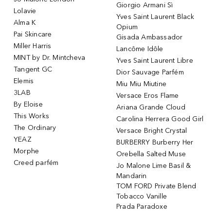
Giorgio Armani Sì
Lolavie
Yves Saint Laurent Black
Alma K
Opium
Pai Skincare
Gisada Ambassador
Miller Harris
Lancôme Idôle
MINT by Dr. Mintcheva
Yves Saint Laurent Libre
Tangent GC
Dior Sauvage Parfém
Elemis
Miu Miu Miutine
3LAB
Versace Eros Flame
By Eloise
Ariana Grande Cloud
This Works
Carolina Herrera Good Girl
The Ordinary
Versace Bright Crystal
YEAZ
BURBERRY Burberry Her
Morphe
Orebella Salted Muse
Creed parfém
Jo Malone Lime Basil &
Mandarin
TOM FORD Private Blend
Tobacco Vanille
Prada Paradoxe