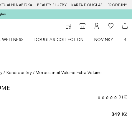
KTUÁLNÍ NABÍDKA
BEAUTY SLUŽBY
KARTA DOUGLAS
PRODEJNY
glas.
K mému se
K vyhledávači prodejen
K mému účtu
Do 
A WELLNESS
DOUGLAS COLLECTION
NOVINKY
BEA
abídku Zdraví a wellness
Otevřít nabídku Douglas Collection
Otevřít nabídku N
Ote
sy
Kondicionéry
Moroccanoil Volume Extra Volume
UME
0
(
0
)
849 Kč