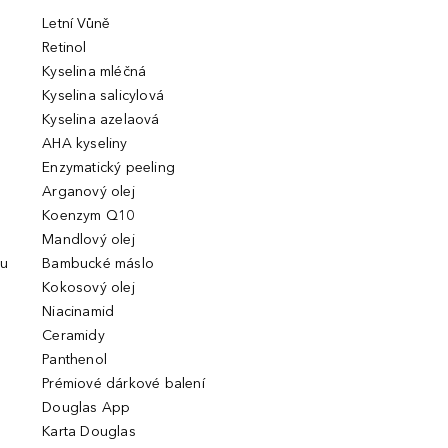
Letní Vůně
Retinol
Kyselina mléčná
Kyselina salicylová
Kyselina azelaová
AHA kyseliny
Enzymatický peeling
Arganový olej
Koenzym Q10
Mandlový olej
ou
Bambucké máslo
Kokosový olej
Niacinamid
Ceramidy
Panthenol
Prémiové dárkové balení
Douglas App
Karta Douglas