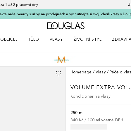
 1 až 2 pracovní dny
A
vte naše beauty služby na prodejnách a vychutnejte si svojí chvíli krásy v Dou
Domů
OBLIČEJ
TĚLO
VLASY
ŽIVOTNÍ STYL
ZDRAVÍ 
dku Líčení
Otevřít nabídku Obličej
Otevřít nabídku Tělo
Otevřít nabídku Vlasy
Otevřít nabídku Životní styl
Otevřít n
Homepage
Vlasy
Péče o vla
VOLUME
EXTRA VOL
Kondicionér na vlasy
250 ml
340 Kč
 / 
100
ml
včetně DPH