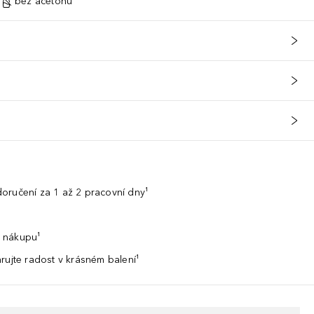
bez acetonu
oručení za 1 až 2 pracovní dny¹
 nákupu¹
rujte radost v krásném balení¹