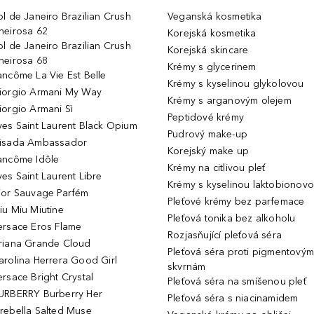
ol de Janeiro Brazilian Crush
Veganská kosmetika
heirosa 62
Korejská kosmetika
ol de Janeiro Brazilian Crush
Korejská skincare
heirosa 68
Krémy s glycerinem
ancôme La Vie Est Belle
Krémy s kyselinou glykolovou
iorgio Armani My Way
Krémy s arganovým olejem
iorgio Armani Sì
Peptidové krémy
ves Saint Laurent Black Opium
Pudrový make-up
isada Ambassador
Korejský make up
ancôme Idôle
Krémy na citlivou pleť
ves Saint Laurent Libre
Krémy s kyselinou laktobionov
ior Sauvage Parfém
Pleťové krémy bez parfemace
iu Miu Miutine
Pleťová tonika bez alkoholu
ersace Eros Flame
Rozjasňující pleťová séra
riana Grande Cloud
Pleťová séra proti pigmentovým
arolina Herrera Good Girl
skvrnám
ersace Bright Crystal
Pleťová séra na smíšenou pleť
URBERRY Burberry Her
Pleťová séra s niacinamidem
rebella Salted Muse