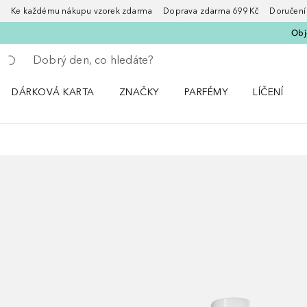
Ke každému nákupu vzorek zdarma Doprava zdarma 699 Kč Doručení za
Obje
Vraťte se
Proveďte vyhledávání
DÁRKOVÁ KARTA
ZNAČKY
PARFÉMY
LÍČENÍ
Otevřít nabídku ZNAČKY
Otevřít nabídku Parfémy
Otevřít nabí