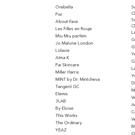
Orebella
S
C
Pixi
S
About-Face
C
Les Filles en Rouje
L
Miu Miu parfém
G
Jo Malone London
G
Lolavie
Y
Alma K
G
Pai Skincare
L
Miller Harris
Y
MINT by Dr. Mintcheva
D
Tangent GC
M
Elemis
V
3LAB
A
By Eloise
C
This Works
V
The Ordinary
B
YEAZ
O