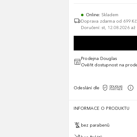
Online
:
Skladem
Doprava zdarma od 699 Kč
Doručení: st, 12.08.2026 až
Prodejna Douglas
Ověřit dostupnost na prod
Odeslání dle
INFORMACE O PRODUKTU
bez parabenů