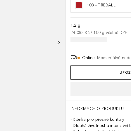
108 - FIREBALL
1.2 g
24 083 Kč
 / 
100
g
včetně DPH
Online
:
Momentálně ned
UPOZ
INFORMACE O PRODUKTU
Rtěnka pro přesné kontury
Dlouhá životnost a intenzivní 