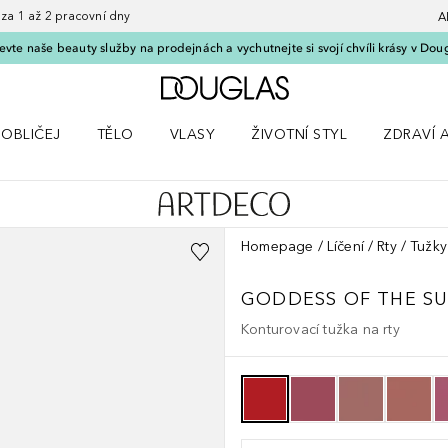
 1 až 2 pracovní dny
A
vte naše beauty služby na prodejnách a vychutnejte si svojí chvíli krásy v Dou
Domů
OBLIČEJ
TĚLO
VLASY
ŽIVOTNÍ STYL
ZDRAVÍ 
dku Líčení
Otevřít nabídku Obličej
Otevřít nabídku Tělo
Otevřít nabídku Vlasy
Otevřít nabídku Životní styl
Otevřít n
Homepage
Líčení
Rty
Tužky
GODDESS OF THE S
Konturovací tužka na rty