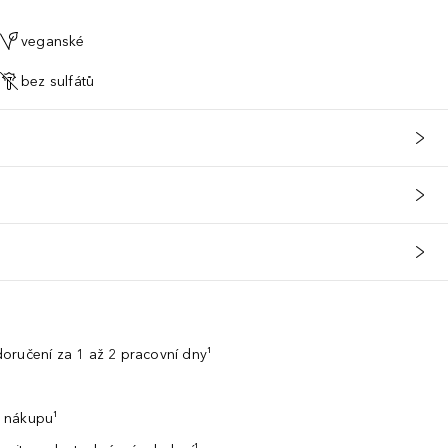
veganské
bez sulfátů
oručení za 1 až 2 pracovní dny¹
 nákupu¹