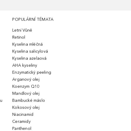
POPULÁRNÍ TÉMATA
Letní Vůně
Retinol
Kyselina mléčná
Kyselina salicylová
Kyselina azelaová
AHA kyseliny
Enzymatický peeling
Arganový olej
Koenzym Q10
Mandlový olej
ou
Bambucké máslo
Kokosový olej
Niacinamid
Ceramidy
Panthenol