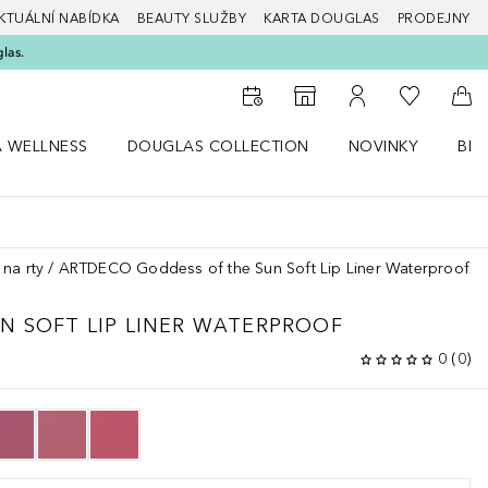
KTUÁLNÍ NABÍDKA
BEAUTY SLUŽBY
KARTA DOUGLAS
PRODEJNY
glas.
K mému se
K vyhledávači prodejen
K mému účtu
Do 
A WELLNESS
DOUGLAS COLLECTION
NOVINKY
BEA
abídku Zdraví a wellness
Otevřít nabídku Douglas Collection
Otevřít nabídku N
Ote
 na rty
ARTDECO Goddess of the Sun Soft Lip Liner Waterproof
UN
SOFT LIP LINER WATERPROOF
0
(
0
)