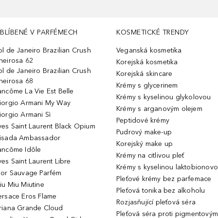
BLÍBENÉ V PARFÉMECH
KOSMETICKÉ TRENDY
ol de Janeiro Brazilian Crush
Veganská kosmetika
heirosa 62
Korejská kosmetika
ol de Janeiro Brazilian Crush
Korejská skincare
heirosa 68
Krémy s glycerinem
ancôme La Vie Est Belle
Krémy s kyselinou glykolovou
iorgio Armani My Way
Krémy s arganovým olejem
iorgio Armani Sì
Peptidové krémy
ves Saint Laurent Black Opium
Pudrový make-up
isada Ambassador
Korejský make up
ancôme Idôle
Krémy na citlivou pleť
ves Saint Laurent Libre
Krémy s kyselinou laktobionov
ior Sauvage Parfém
Pleťové krémy bez parfemace
iu Miu Miutine
Pleťová tonika bez alkoholu
ersace Eros Flame
Rozjasňující pleťová séra
riana Grande Cloud
Pleťová séra proti pigmentovým