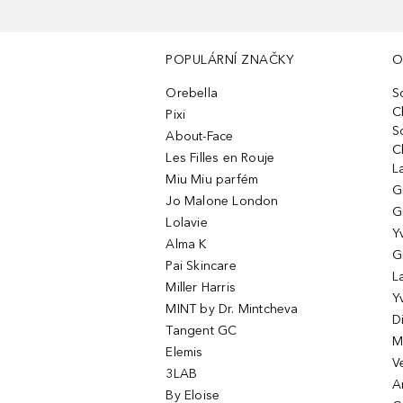
POPULÁRNÍ ZNAČKY
O
Orebella
S
C
Pixi
S
About-Face
C
Les Filles en Rouje
L
Miu Miu parfém
G
Jo Malone London
G
Lolavie
Y
Alma K
G
Pai Skincare
L
Miller Harris
Y
MINT by Dr. Mintcheva
D
Tangent GC
M
Elemis
V
3LAB
A
By Eloise