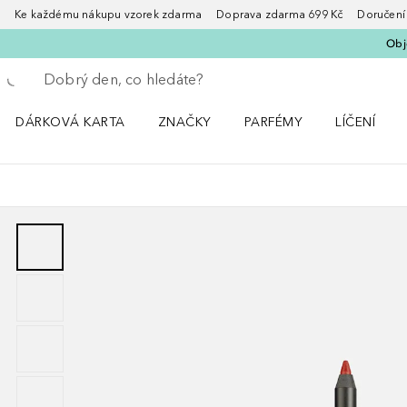
Ke každému nákupu vzorek zdarma Doprava zdarma 699 Kč Doručení za
Obje
Vraťte se
Proveďte vyhledávání
DÁRKOVÁ KARTA
ZNAČKY
PARFÉMY
LÍČENÍ
Otevřít nabídku ZNAČKY
Otevřít nabídku Parfémy
Otevřít nabí